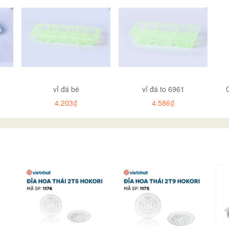
vỉ đá bé
vỉ đá to 6961
4.203₫
4.586₫