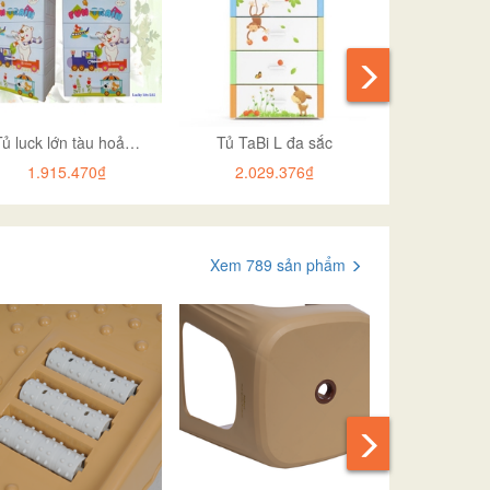
Tủ luck lớn tàu hoả hót 2020
Tủ TaBi L đa sắc
1.915.470₫
2.029.376₫
183.
Xem 789 sản phẩm