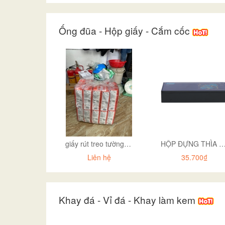
Ống đũa - Hộp giấy - Cắm cốc
giấy rút treo tường màu cam
HỘP ĐỰNG THÌA ĐŨA HOKORI
Liên hệ
35.700₫
Khay đá - Vỉ đá - Khay làm kem