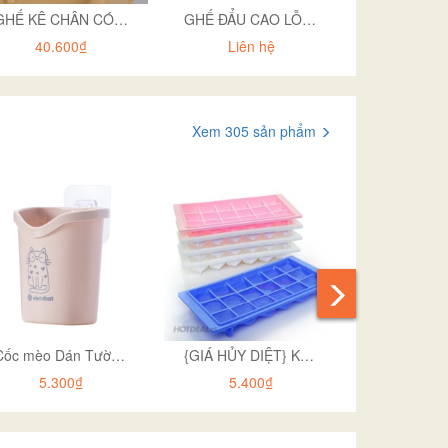
GHẾ KÊ CHÂN CÓ CON LĂN 2135
GHẾ ĐẨU CAO LỖ VIỀN HOKORI 2159
40.600₫
Liên hệ
36.2
Xem 305 sản phẩm
Cốc mèo Dán Tường Để Bàn Chải Đánh Răng Hình...
{GIÁ HỦY DIỆT} Khay đá nhựa 18 viên Việt Nhật
Vỉ đá 5 vi
5.300₫
5.400₫
5.4