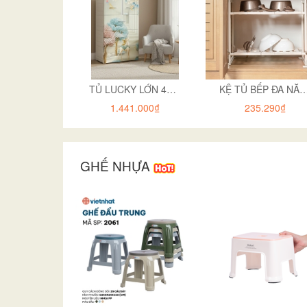
TỦ LUCKY LỚN 4T 3824
KỆ TỦ BẾP ĐA NĂNG 3T HOKOR
1.441.000₫
235.290₫
GHẾ NHỰA