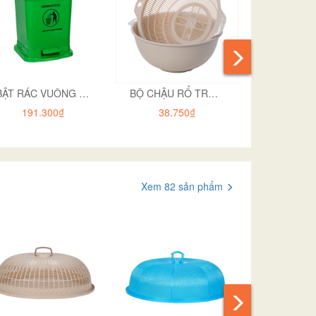
BẬT RÁC VUÔNG 8015 CÓ IN
BỘ CHẬU RỔ TRÒN ĐẠI HOKORI 2377
191.300₫
38.750₫
12.8
Xem 82 sản phẩm