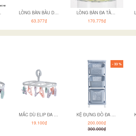
g CC 9026
LỒNG BÀN BẦU DỤC 2693
LỒNG BÀN ĐA TẦNG CAO 2676-1
63.377₫
170.775₫
- 33 %
MẮC DÙ ELIP ĐA SẮC 12 KẸP 2800
KỆ ĐỰNG ĐỒ ĐA NĂNG BÉ 5560-3
19.100₫
200.000₫
300.000₫