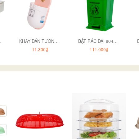
 9047
KHAY DÁN TƯỜNG GẤU 5703
BẬT RÁC ĐẠI 8042 CÓ IN
11.300₫
111.000₫