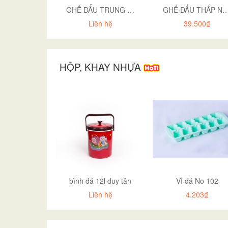
GHẾ ĐẨU TRUNG 2061
GHẾ ĐẨU THẤP NHẬT 2 MÀU HOK
Liên hệ
39.500₫
HỘP, KHAY NHỰA
bình đá 12l duy tân
Vỉ đá No 102
Liên hệ
4.203₫