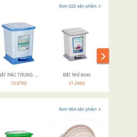
Xem 222 sản phẩm
BẬT RÁC TRUNG 8041
BẬT NHÍ 8040
73.876₫
31.246₫
68.6
Xem 964 sản phẩm