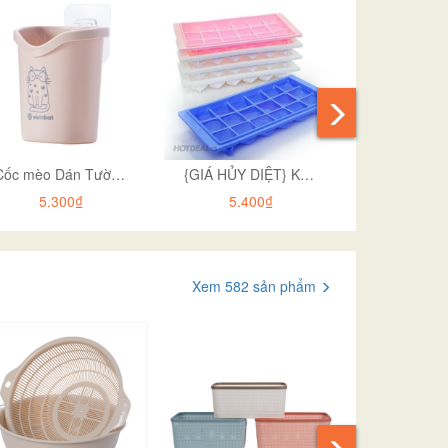
Cốc mèo Dán Tường Để Bàn Chải Đánh Răng Hình...
{GIÁ HỦY DIỆT} Khay đá nhựa 18 viên Việt Nhật
Vỉ đá 5 vi
5.300₫
5.400₫
5.4
Xem 582 sản phẩm