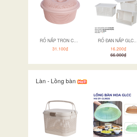
RỔ NẮP TRÒN CHẤM BI TO HOKORI 3276
RỔ ĐAN NẮP GLCC
31.100₫
16.200₫
66.000₫
Làn - Lồng bàn