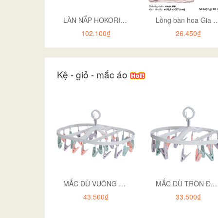
LÀN NẮP HOKORI 2610
Lồng bàn hoa Gia Lon
102.100₫
26.450₫
Kệ - giỏ - mắc áo
MẮC DÙ VUÔNG ĐA SẮC 24 KẸP 2799
MẮC DÙ TRÒN ĐA SẮC 18 KẸP 2798
43.500₫
33.500₫