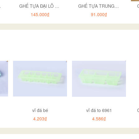
ORI 2011
GHẾ TỰA ĐẠI LỖ HOKORI 1928
GHẾ TỰA TRUNG LỖ HOKORI 1927
145.000₫
91.000₫
vỉ đá bé
vỉ đá to 6961
4.203₫
4.586₫