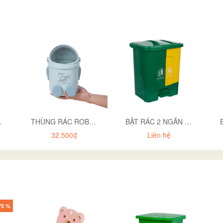
5 CÓ IN
THÙNG RÁC ROBOT MINI HOKORI 5268
BẬT RÁC 2 NGĂN 8020 KHÔNG ĐÓNG THÙNG CATTON
32.500₫
Liên hệ
75 %