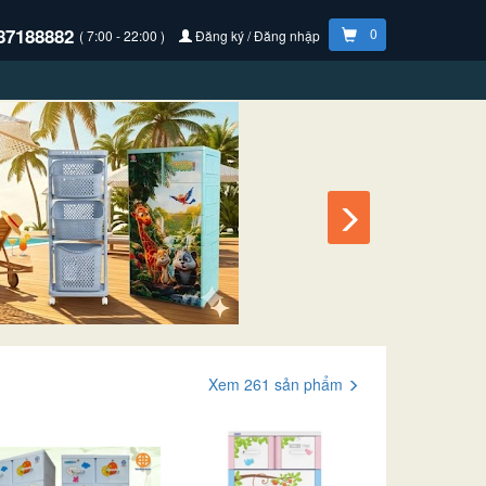
87188882
0
( 7:00 - 22:00 )
Đăng ký / Đăng nhập
Xem 261 sản phẩm