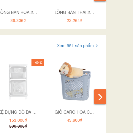
LỒNG BÀN HOA 2675
LỒNG BÀN THÁI 2673
36.306₫
22.264₫
24.1
Xem 951 sản phẩm
- 49 %
KỆ ĐỰNG ĐỒ ĐA NĂNG BÉ 2T 5560-2
GIỎ CARO HOA CAO 3371
153.000₫
43.600₫
45.7
300.000₫