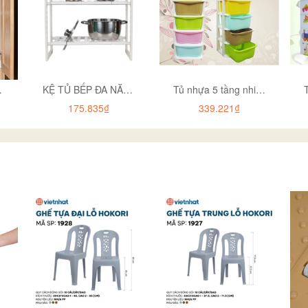
I 5586-3
KỆ TỦ BẾP ĐA NĂNG 2T HOKORI 5586-2
Tủ nhựa 5 tầng nhiều màu có bánh xe (Hàng...
175.835₫
339.221₫