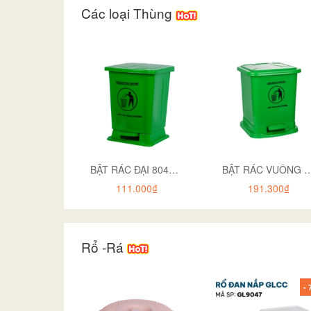
Các loại Thùng
BẬT RÁC ĐẠI 8042 CÓ IN
BẬT RÁC VUÔNG 801
111.000₫
191.300₫
Rổ -Rá
- 