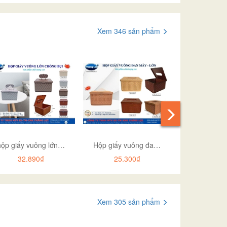
Xem 346 sản phẩm
hộp giấy vuông lớn chống bui TL 066
Hộp giấy vuông đan mây lớn TL065
32.890₫
25.300₫
36.6
Xem 305 sản phẩm