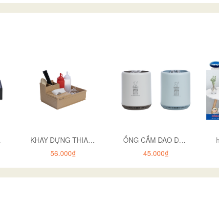
 6792
KHAY ĐỰNG THIA ĐŨA,GIA VỊ ĐA NĂNG 5633
ỐNG CẮM DAO ĐŨA HOKORI 2781
56.000₫
45.000₫