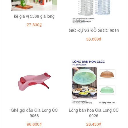
kệ gia vị 5566 gia long
27.830₫
GIỎ ĐỰNG ĐỒ GLCC 9015
36.000₫
Ghế gội đầu Gia Long CC
Lồng bàn hoa Gia Long CC
9068
9026
96.600₫
26.450₫