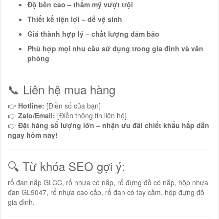
Độ bền cao – thẩm mỹ vượt trội
Thiết kế tiện lợi – dễ vệ sinh
Giá thành hợp lý – chất lượng đảm bảo
Phù hợp mọi nhu cầu sử dụng trong gia đình và văn
phòng
📞 Liên hệ mua hàng
👉
Hotline:
[Điền số của bạn]
👉
Zalo/Email:
[Điền thông tin liên hệ]
👉
Đặt hàng số lượng lớn – nhận ưu đãi chiết khấu hấp dẫn
ngay hôm nay!
🔍 Từ khóa SEO gợi ý:
rổ đan nắp GLCC, rổ nhựa có nắp, rổ đựng đồ có nắp, hộp nhựa
đan GL9047, rổ nhựa cao cấp, rổ đan có tay cầm, hộp đựng đồ
gia đình.