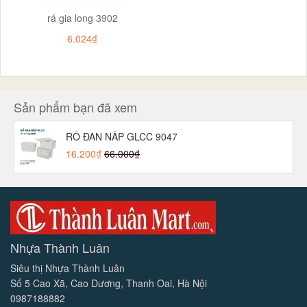
rá gia long 3902
6.024₫
Sản phẩm bạn đã xem
RỔ ĐAN NẮP GLCC 9047
16.200₫
66.000₫
Nhựa Thành Luân
Siêu thị Nhựa Thành Luân
Số 5 Cao Xã, Cao Dương, Thanh Oai, Hà Nội
0987188882