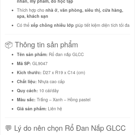
nhân, mỹ phẩm, đồ học tập
Thích hợp cho
nhà ở, văn phòng, siêu thị, cửa hàng,
spa, khách sạn
Có thể
xếp chồng nhiều lớp
giúp tiết kiệm diện tích tối đa
📦 Thông tin sản phẩm
Tên sản phẩm:
Rổ đan nắp GLCC
Mã SP:
GL9047
Kích thước:
D27 x R19 x C14 (cm)
Chất liệu:
Nhựa cao cấp
Quy cách:
10 cái/dây
Màu sắc:
Trắng – Xanh – Hồng pastel
Giá sản phẩm:
Liên hệ
💬 Lý do nên chọn Rổ Đan Nắp GLCC