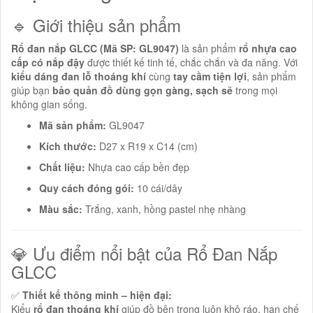
🔹 Giới thiệu sản phẩm
Rổ đan nắp GLCC (Mã SP: GL9047)
là sản phẩm
rổ nhựa cao
cấp có nắp đậy
được thiết kế tinh tế, chắc chắn và đa năng. Với
kiểu dáng đan lỗ thoáng khí
cùng
tay cầm tiện lợi
, sản phẩm
giúp bạn
bảo quản đồ dùng gọn gàng, sạch sẽ
trong mọi
không gian sống.
Mã sản phẩm:
GL9047
Kích thước:
D27 x R19 x C14 (cm)
Chất liệu:
Nhựa cao cấp bền đẹp
Quy cách đóng gói:
10 cái/dây
Màu sắc:
Trắng, xanh, hồng pastel nhẹ nhàng
💎 Ưu điểm nổi bật của Rổ Đan Nắp
GLCC
✅
Thiết kế thông minh – hiện đại:
Kiểu
rổ đan thoáng khí
giúp đồ bên trong luôn khô ráo, hạn chế