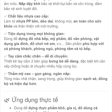
ẩm mốc.
Nắp đậy khít
bảo vệ khỏi bụi bẩn và côn trùng, đảm
bảo vệ sinh tuyệt đối.
✅
Chất liệu nhựa cao cấp:
Làm từ
nhựa PP bền, dẻo dai
, không mùi,
an toàn cho sức
khỏe
và thân thiện với môi trường.
✅
Tiện dụng trong mọi không gian:
Dùng để
đựng đồ nhà bếp, mỹ phẩm, đồ văn phòng, vật
dụng gia đình, đồ chơi trẻ em
, v.v… Sản phẩm
phù hợp với
cả phòng khách, phòng ngủ, phòng tắm và tủ bếp.
✅
Tay cầm chắc chắn – dễ di chuyển:
Thiết kế tay cầm 2 bên giúp
bưng bê dễ dàng
, đặc biệt khi cần
xếp chồng hoặc di chuyển nhiều hộp cùng lúc.
✅
Thẩm mỹ cao – gọn gàng, ngăn nắp:
Tông màu nhã nhặn, sang trọng, giúp không gian
sạch sẽ, đồng
bộ và hiện đại hơn
.
🌿 Ứng dụng thực tế
Dùng để
đựng thực phẩm khô, gia vị, đồ dùng cá