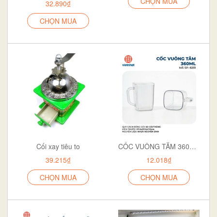
CHỌN MUA
32.890₫
CHỌN MUA
Cối xay tiêu to
CỐC VUÔNG TĂM 360ML 6251
39.215₫
12.018₫
CHỌN MUA
CHỌN MUA