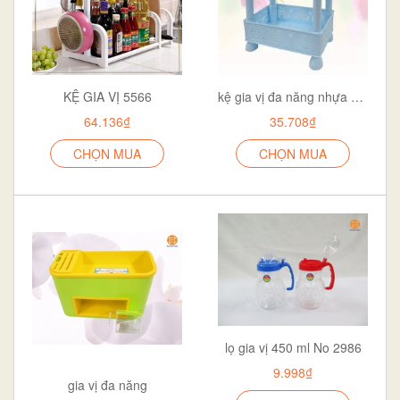
KỆ GIA VỊ 5566
kệ gia vị đa năng nhựa hoa việt nhật
64.136₫
35.708₫
CHỌN MUA
CHỌN MUA
lọ gia vị 450 ml No 2986
9.998₫
gia vị đa năng