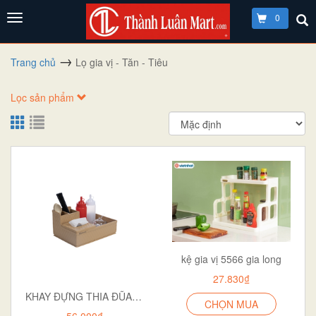
0
Trang chủ
Lọ gia vị - Tăn - Tiêu
Lọc sản phẩm
kệ gia vị 5566 gia long
27.830₫
KHAY ĐỰNG THIA ĐŨA,GIA VỊ ĐA NĂNG 5633
CHỌN MUA
56.000₫