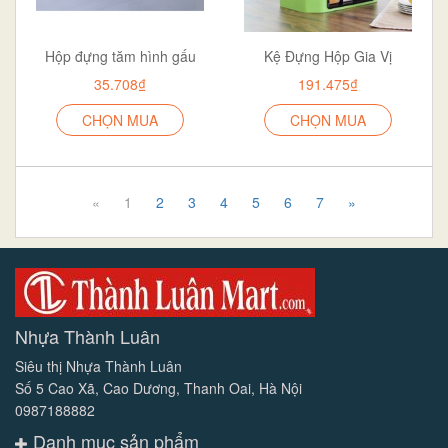
Hộp đựng tăm hình gấu
Kệ Đựng Hộp Gia Vị
35.708₫
191.475₫
CHỌN MUA
CHỌN MUA
«
1
2
3
4
5
6
7
»
Nhựa Thành Luân
Siêu thị Nhựa Thành Luân
Số 5 Cao Xã, Cao Dương, Thanh Oai, Hà Nội
0987188882
Danh mục sản phẩm