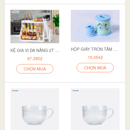
HỘP GIẤY TRÒN TĂM 2737
KỆ GIA VỊ ĐA NĂNG 2T 5589-2
15.054₫
87.285₫
CHỌN MUA
CHỌN MUA