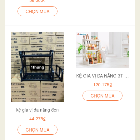
CHỌN MUA
KỆ GIA VỊ ĐA NĂNG 3T 5589-3
120.175₫
CHỌN MUA
kệ gia vị đa năng đen
44.275₫
CHỌN MUA