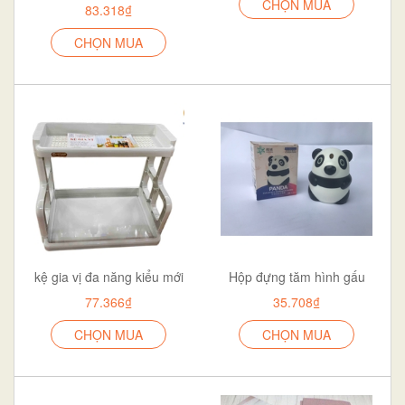
CHỌN MUA
83.318₫
CHỌN MUA
kệ gia vị đa năng kiểu mới
Hộp đựng tăm hình gấu
77.366₫
35.708₫
CHỌN MUA
CHỌN MUA