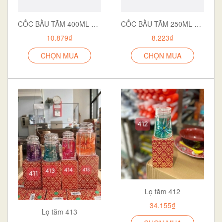
CỐC BẦU TĂM 400ML HOKORI 6391
CỐC BẦU TĂM 250ML HOKORI 6390
10.879₫
8.223₫
CHỌN MUA
CHỌN MUA
Lọ tăm 412
34.155₫
Lọ tăm 413