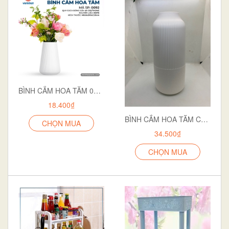
BÌNH CẮM HOA TĂM 0092
18.400₫
BÌNH CẮM HOA TĂM CAO 0109
CHỌN MUA
34.500₫
CHỌN MUA