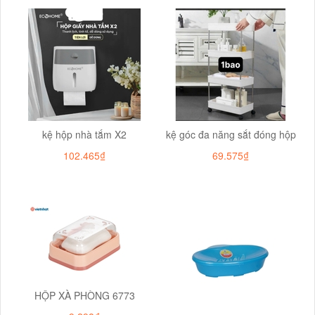
kệ hộp nhà tắm X2
kệ góc đa năng sắt đóng hộp
102.465₫
69.575₫
HỘP XÀ PHÒNG 6773