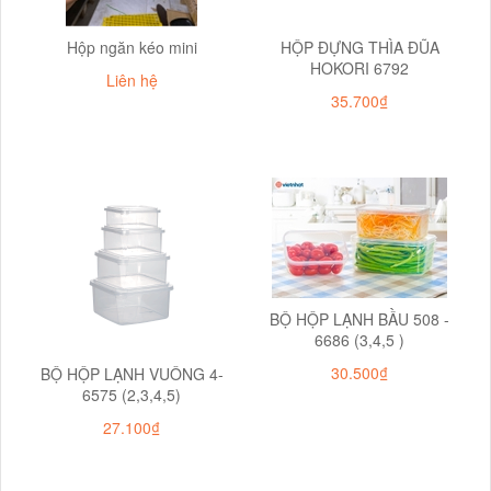
Hộp ngăn kéo mini
HỘP ĐỰNG THÌA ĐŨA
HOKORI 6792
Liên hệ
35.700₫
BỘ HỘP LẠNH BẦU 508 -
6686 (3,4,5 )
30.500₫
BỘ HỘP LẠNH VUÔNG 4-
6575 (2,3,4,5)
27.100₫