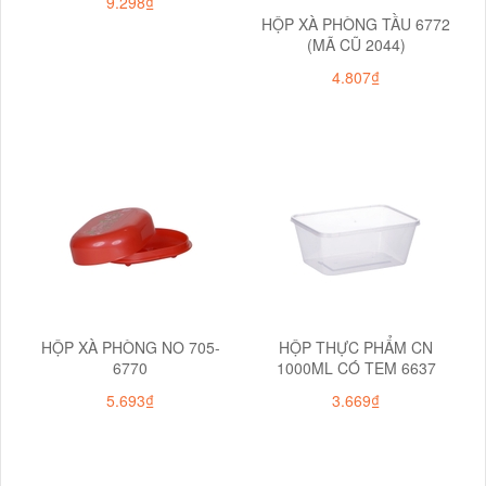
9.298₫
HỘP XÀ PHÒNG TẦU 6772
(MÃ CŨ 2044)
4.807₫
HỘP XÀ PHÒNG NO 705-
HỘP THỰC PHẨM CN
6770
1000ML CÓ TEM 6637
5.693₫
3.669₫