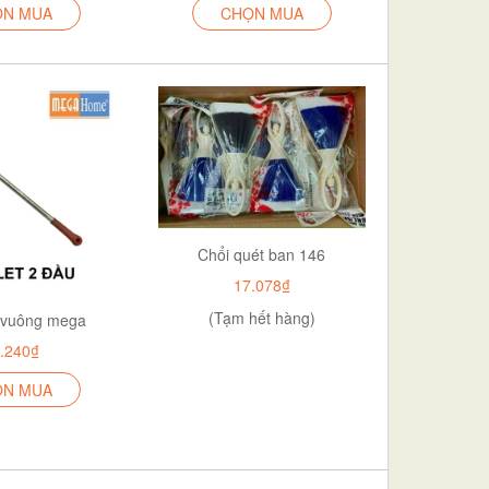
ỌN MUA
CHỌN MUA
Chổi quét ban 146
17.078₫
(Tạm hết hàng)
 vuông mega
.240₫
ỌN MUA