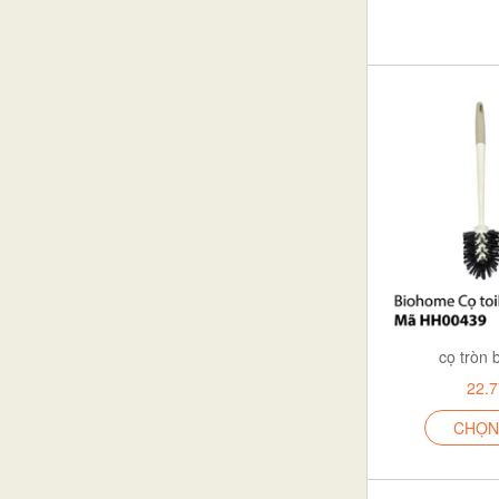
Bàn chải
CHỔI
cọ tròn 
22.
CHỌN