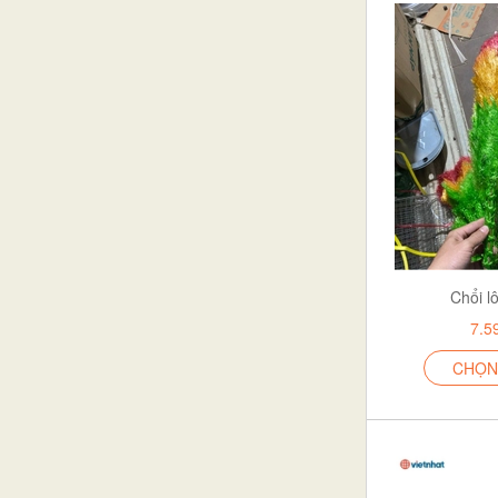
Chổi l
7.5
CHỌN