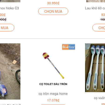
30.950₫
inox hioko C3
CHỌN MUA
000₫
93
000₫
16
 MUA
CH
cọ tròn mega home
cọ vuô
17.078₫
25