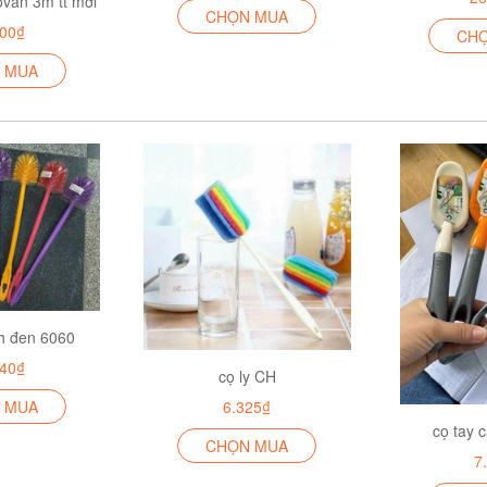
ovan 3m tt mới
CHỌN MUA
000₫
CH
 MUA
nh đen 6060
240₫
cọ ly CH
 MUA
6.325₫
cọ tay 
CHỌN MUA
7