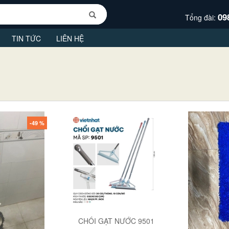
09
Tổng đài:
TIN TỨC
LIÊN HỆ
-49 %
CHỔI GẠT NƯỚC 9501