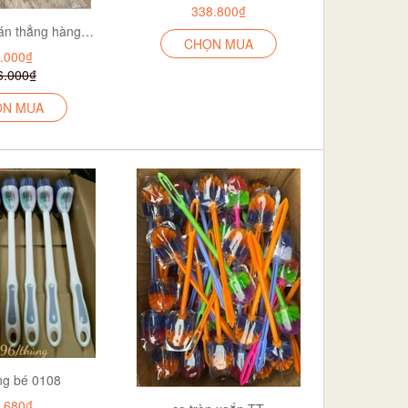
338.800₫
Lau khô 60 cán thẳng hàng đẹp hioko
CHỌN MUA
.000₫
6.000₫
ỌN MUA
ng bé 0108
.680₫