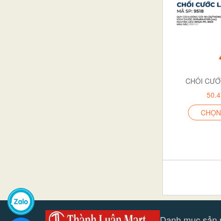
CHỔI CƯỚ
50.
CHỌN
Danh mục sản