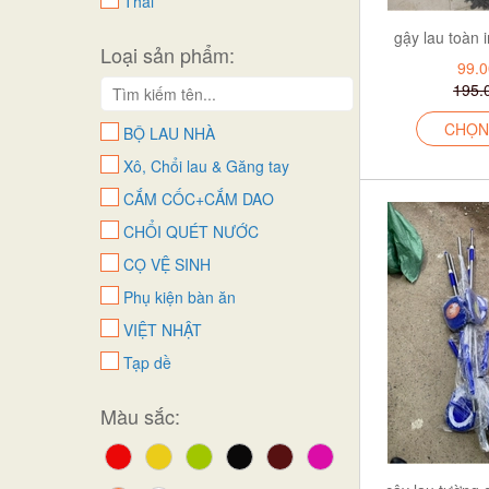
Thái
thành luân
gậy lau toàn 
Loại sản phẩm:
việt nhật
99.
195.
CHỌN
BỘ LAU NHÀ
Xô, Chổi lau & Găng tay
CẮM CỐC+CẮM DAO
CHỔI QUÉT NƯỚC
CỌ VỆ SINH
Phụ kiện bàn ăn
VIỆT NHẬT
Tạp dề
Kệ phòng tắm
Màu sắc:
Khăn lau dĩa
Rugs & Carpets