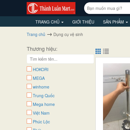
TRANG CHỦ
GIỚI THIỆU
SẢN PHẨM
Trang chủ
Dụng cụ vệ sinh
Thương hiệu:
HOKORI
MEGA
winhome
Trung Quốc
Mega home
Việt Nam
Phúc Lộc