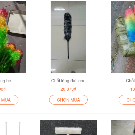
ông bé
Chổi lông đài loan
Chổi
90₫
20.873₫
13
 MUA
CHỌN MUA
CH