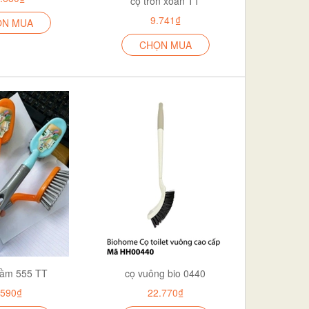
cọ tròn xoắn TT
9.741₫
ỌN MUA
CHỌN MUA
cầm 555 TT
cọ vuông bio 0440
.590₫
22.770₫