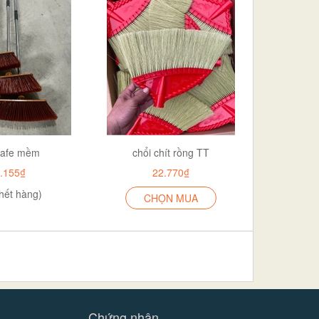
cafe mềm
chổi chít rồng TT
.155₫
22.770₫
hết hàng)
CHỌN MUA
»
Chứng nhận