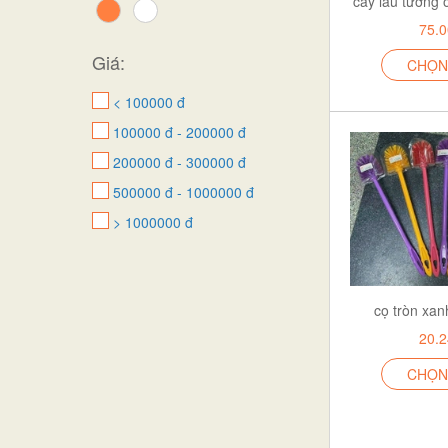
cây lau tường 
khăn
75.
Thảm sàn
Giá:
silicon
CHỌN
Thảm phòng tắm
< 100000 đ
Cây lau nhà
100000 đ - 200000 đ
Bọt biển & cọ rửa
200000 đ - 300000 đ
Thảm trang trí cây thông
500000 đ - 1000000 đ
Chổi & Cây lau nhà
> 1000000 đ
Vệ sinh thảm
HÀNG NGOÀI
nhựa
cọ tròn xa
Âu
20.
hàng gia dụng
CHỌN
lau nhà
CỌ