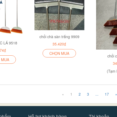
chổi chà sàn trắng 9909
C LÁ 9518
35.420₫
474₫
CHỌN MUA
chổi 
 MUA
34
(Tạm 
«
1
2
3
...
17
 phẩm
Hỗ trợ khách hàng
Tài khoản