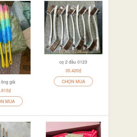
cọ 2 đầu 0123
35.420₫
CHỌN MUA
 ông già
.915₫
ỌN MUA