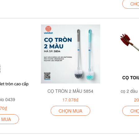
CH
CỌ TRÒN 2 MÀU 5854
cọ 2 đầu
bio 0439
17.078₫
20
770₫
CHỌN MUA
CH
 MUA