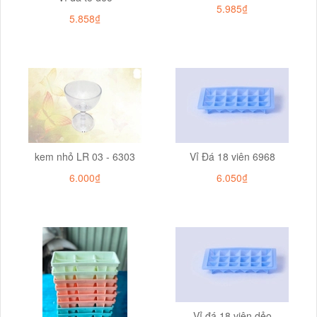
5.985₫
5.858₫
kem nhỏ LR 03 - 6303
Vỉ Đá 18 viên 6968
6.000₫
6.050₫
Vỉ đá 18 viên dẻo