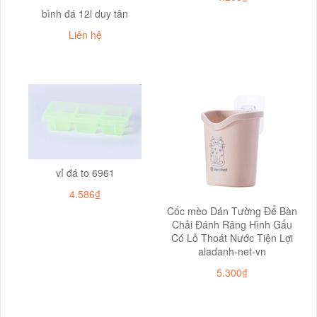
bình đá 12l duy tân
Liên hệ
vỉ đá to 6961
4.586₫
Cốc mèo Dán Tường Để Bàn
Chải Đánh Răng Hình Gấu
Có Lỗ Thoát Nước Tiện Lợi
aladanh-net-vn
5.300₫