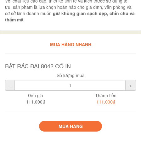
Với chất liệu cao cấp, thiết kế tinh tế và kích thước sử dụng tối
ưu, sản phẩm là lựa chọn hoàn hảo cho gia đình, văn phòng và
cơ sở kinh doanh muốn
giữ không gian sạch đẹp, chỉn chu và
thẩm mỹ
.
MUA HÀNG NHANH
BẬT RÁC ĐẠI 8042 CÓ IN
Số lượng mua
-
+
Đơn giá
Thành tiền
111.000₫
111.000₫
MUA HÀNG