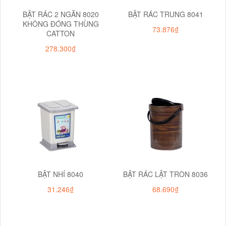
BẬT RÁC 2 NGĂN 8020
BẬT RÁC TRUNG 8041
KHÔNG ĐÓNG THÙNG
73.876₫
CATTON
278.300₫
BẬT NHÍ 8040
BẬT RÁC LẬT TRÒN 8036
31.246₫
68.690₫