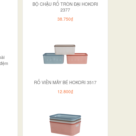
BỘ CHẬU RỔ TRÒN ĐẠI HOKORI
2377
38.750₫
oài
m đệm
RỔ VIỀN MÂY BÉ HOKORI 3517
12.800₫