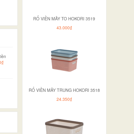
RỔ VIỀN MÂY TO HOKORI 3519
43.000₫
iền
0₫
RỔ VIỀN MÂY TRUNG HOKORI 3518
24.350₫