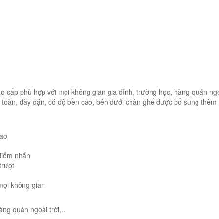
o cấp phù hợp với mọi không gian gia đình, trường học, hàng quán ng
an toàn, dày dặn, có độ bền cao, bên dưới chân ghế được bổ sung thê
cao
 điểm nhấn
trượt
mọi không gian
ng quán ngoài trời,...