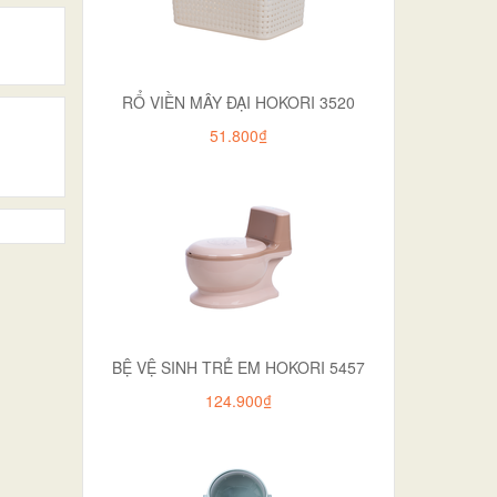
RỔ VIỀN MÂY ĐẠI HOKORI 3520
51.800₫
BỆ VỆ SINH TRẺ EM HOKORI 5457
124.900₫