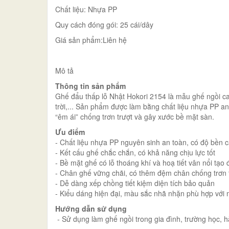
Chất liệu: Nhựa PP
Quy cách đóng gói: 25 cái/dây
Giá sản phẩm:Liên hệ
Mô tả
Thông tin sản phẩm
Ghế đẩu thấp lỗ Nhật Hokori 2154 là mẫu ghế ngồi ca
trời,... Sản phẩm được làm bằng chất liệu nhựa PP 
“êm ái” chống trơn trượt và gây xước bề mặt sàn.
Ưu điểm
- Chất liệu nhựa PP nguyên sinh an toàn, có độ bền 
- Kết cấu ghế chắc chắn, có khả năng chịu lực tốt
- Bề mặt ghế có lỗ thoáng khí và hoạ tiết vân nổi tạo
- Chân ghế vững chãi, có thêm đệm chân chống trơn 
- Dễ dàng xếp chồng tiết kiệm diện tích bảo quản
- Kiểu dáng hiện đại, màu sắc nhã nhặn phù hợp với 
Hướng dẫn sử dụng
- Sử dụng làm ghế ngồi trong gia đình, trường học, hà