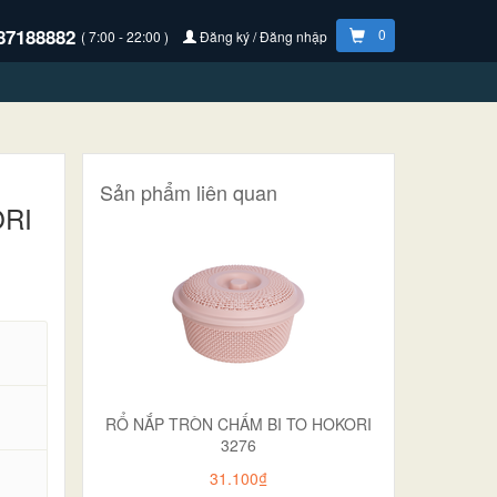
87188882
0
( 7:00 - 22:00 )
Đăng ký / Đăng nhập
Sản phẩm liên quan
ORI
RỔ NẮP TRÒN CHẤM BI TO HOKORI
3276
31.100₫
.