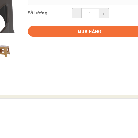
Số lượng
-
+
MUA HÀNG