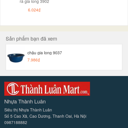
rá gia long 3902
6.024₫
Sản phẩm bạn đã xem
chậu gia long 9037
7.986₫
Nhựa Thành Luân
Siêu thị Nhựa Thành Luân
Số 5 Cao Xã, Cao Dương, Thanh Oai, Hà Nội
0987188882