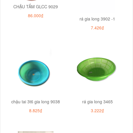
CHẬU TẮM GLCC 9029
86.000₫
rá gia long 3902 -1
7.426₫
chậu tai 3t6 gia long 9038
rá gia long 3465
8.825₫
3.222₫