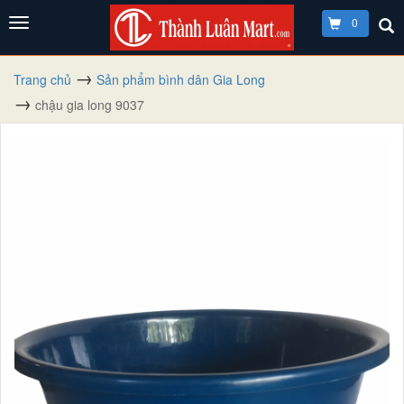
0
Trang chủ
Sản phẩm bình dân Gia Long
chậu gia long 9037