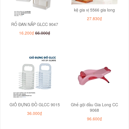
kệ gia vị 5566 gia long
27.830₫
RỔ ĐAN NẮP GLCC 9047
16.200₫
66.000₫
GIỎ ĐỰNG ĐỒ GLCC 9015
Ghế gội đầu Gia Long CC
9068
36.000₫
96.600₫