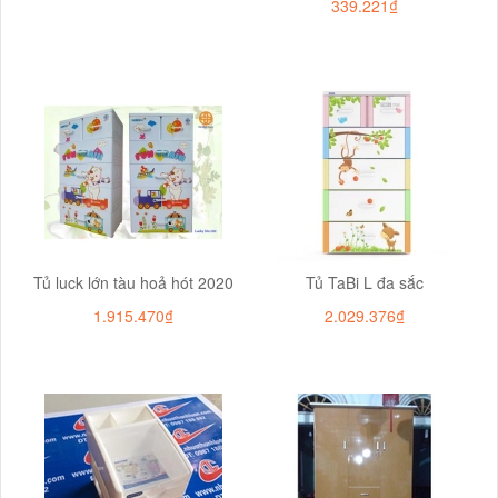
339.221₫
Tủ luck lớn tàu hoả hót 2020
Tủ TaBi L đa sắc
1.915.470₫
2.029.376₫