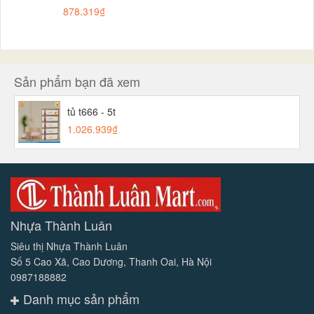
878.319₫
Sản phẩm bạn đã xem
tủ t666 - 5t
1.026.939₫
Nhựa Thành Luân
Siêu thị Nhựa Thành Luân
Số 5 Cao Xã, Cao Dương, Thanh Oai, Hà Nội
0987188882
Danh mục sản phẩm