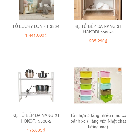
TỦ LUCKY LỚN 4T 3824
KỆ TỦ BẾP ĐA NĂNG 3T
HOKORI 5586-3
1.441.000₫
235.290₫
KỆ TỦ BẾP ĐA NĂNG 2T
Tủ nhựa 5 tầng nhiều màu có
HOKORI 5586-2
bánh xe (Hàng việt Nhật chất
lượng cao)
175.835₫