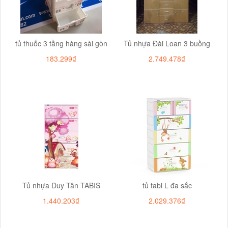
tủ thuốc 3 tầng hàng sài gòn
Tủ nhựa Đài Loan 3 buồng
183.299₫
2.749.478₫
Tủ nhựa Duy Tân TABIS
tủ tabi L đa sắc
1.440.203₫
2.029.376₫