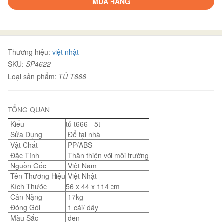
MUA HÀNG
Thương hiệu:
việt nhật
SKU:
SP4622
Loại sản phẩm:
TỦ T666
TỔNG QUAN
Kiểu
tủ t666 - 5t
Sửa Dụng
Để tại nhà
Vật Chất
PP/ABS
Đặc Tính
Thân thiện với môi trường
Nguồn Gốc
Việt Nam
Tên Thương Hiệu
Việt Nhật
Kích Thước
56 x 44 x 114 cm
Cân Nặng
17kg
Đóng Gói
1 cái/ dây
Màu Sắc
đen