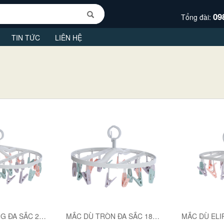
09
Tổng đài:
TIN TỨC
LIÊN HỆ
MẮC DÙ VUÔNG ĐA SẮC 24 KẸP 2799
MẮC DÙ TRÒN ĐA SẮC 18 KẸP 2798