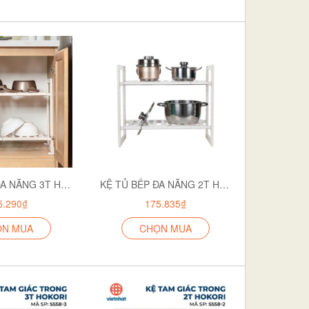
KỆ TỦ BẾP ĐA NĂNG 3T HOKORI 5586-3
KỆ TỦ BẾP ĐA NĂNG 2T HOKORI 5586-2
5.290₫
175.835₫
ỌN MUA
CHỌN MUA