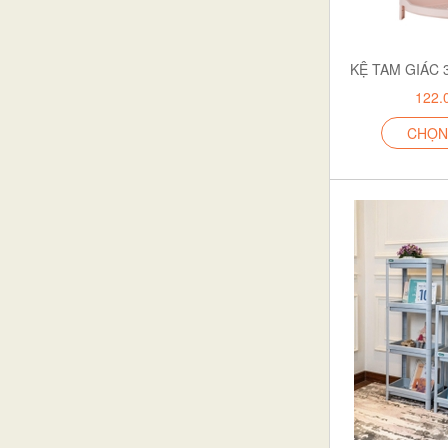
Hộp đựng khăn giấy
Dụng cụ làm rau & trái cây
Đĩa & Kệ bày bánh
122.
Móc treo & Kẹp quần áo
CHỌN
THÙNG RÁC
Gia vị & kệ gia vị
Máy xay thực phẩm
Máy xay & ép trái cây
Máy xay sinh tố
Chất diệt & Bẫy côn trùng
Chống côn trùng
Kệ phòng tắm
Tủ sắp xếp giầy
KỆ
Phụ kiện đồ nội thất