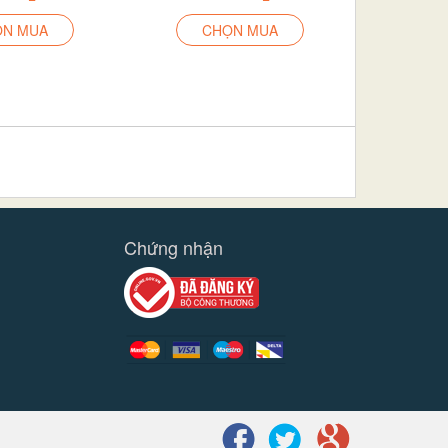
ỌN MUA
CHỌN MUA
»
Chứng nhận