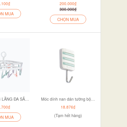
.100₫
200.000₫
300.000₫
ỌN MUA
CHỌN MUA
MẮC DÙ LỤC LĂNG ĐA SẮC 24 KẸP 2797
Móc dính nan dán tường bộ 4-2809-4
.700₫
18.876₫
(Tạm hết hàng)
ỌN MUA