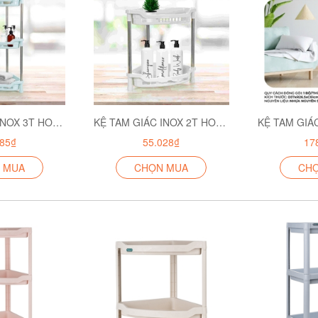
KỆ TAM GIÁC INOX 3T HOKORI 5585-3
KỆ TAM GIÁC INOX 2T HOKORI 5585-2
285₫
55.028₫
17
 MUA
CHỌN MUA
CH