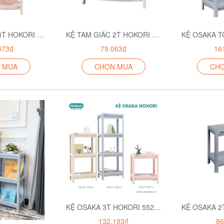
KỆ TAM GIÁC 3T HOKORI 5555-3
KỆ TAM GIÁC 2T HOKORI 5555-2
073₫
79.063₫
16
 MUA
CHỌN MUA
CH
KỆ OSAKA 3T HOKORI 5529-3
132.193₫
86