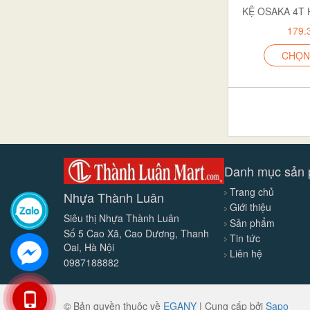
Tô & Dĩa nướng bánh
179.
Bình & lọ
CHỌN
Đồ dùng nấu bếp
Tủ trang trí
Khay nhà tắm
MẮC ÁO
nhựa
HÀNG NGOÀI
Danh mục sản
ống đũa
Trang chủ
Nhựa Thành Luân
Giới thiệu
CHẬU
Siêu thị Nhựa Thành Luân
Sản phẩm
GIỎ NHỰA
Số 5 Cao Xã, Cao Dương, Thanh
Tin tức
Oai, Hà Nội
Âu
Liên hệ
0987188882
bộ nạo rau củ đa năng
hàng gia dụng
© Bản quyền thuộc về
EGANY
|
Cung cấp bởi
Sapo