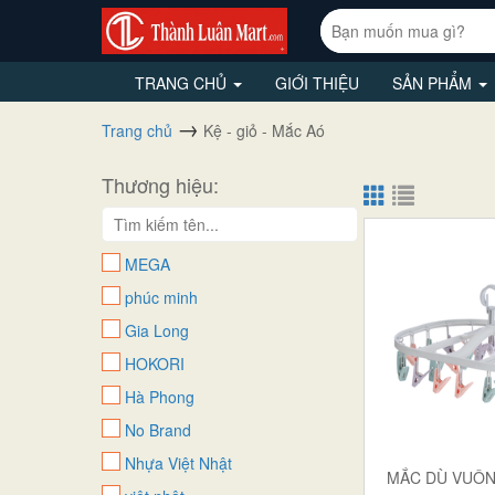
TRANG CHỦ
GIỚI THIỆU
SẢN PHẨM
Trang chủ
Kệ - giỏ - Mắc Aó
Thương hiệu:
MEGA
phúc minh
Gia Long
HOKORI
Hà Phong
No Brand
Nhựa Việt Nhật