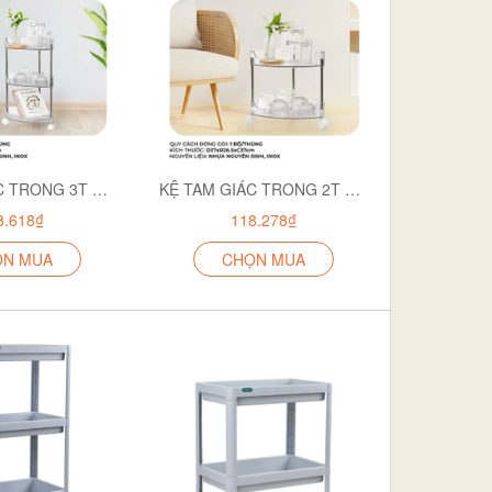
KỆ TAM GIÁC TRONG 3T HOKORI 5558-3
KỆ TAM GIÁC TRONG 2T HOKORI 5558-2
8.618₫
118.278₫
ỌN MUA
CHỌN MUA