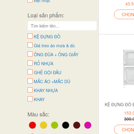
việt nhật
43.
thành luân
Loại sản phẩm:
CHỌN
DUY TÂN
Trung Quốc
KỆ ĐỰNG ĐỒ
Giá treo áo mưa & dù
ỐNG ĐŨA + ỐNG GIẤY
RỔ NHỰA
GHẾ GỘI ĐẦU
MẮC ÁO +MẮC DÙ
KHAY NHỰA
KHAY
CHẬU TẮM
153.
Màu sắc:
BÌNH GALLON
300.
GẮP ĐÁ
CHỌN