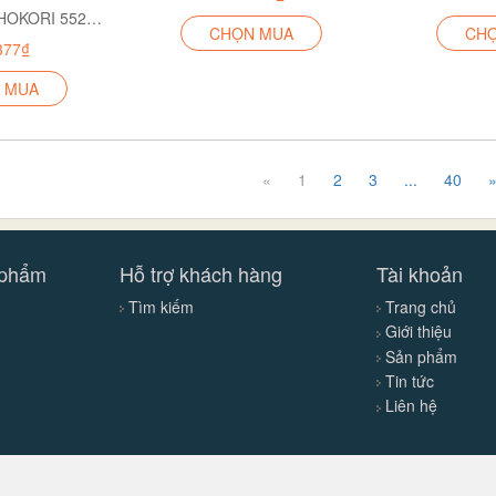
KỆ OSAKA 4T HOKORI 5529-4
CHỌN MUA
CH
377₫
 MUA
«
1
2
3
...
40
 phẩm
Hỗ trợ khách hàng
Tài khoản
Tìm kiếm
Trang chủ
Giới thiệu
Sản phẩm
Tin tức
Liên hệ