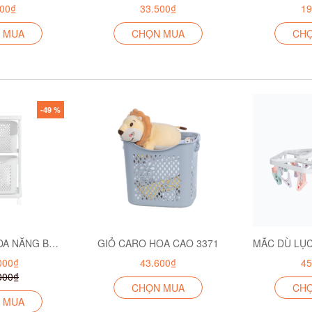
500₫
33.500₫
19
 MUA
CHỌN MUA
CH
-49 %
KỆ ĐỰNG ĐỒ ĐA NĂNG BÉ 2T 5560-2
GIỎ CARO HOA CAO 3371
000₫
43.600₫
45
000₫
CHỌN MUA
CH
 MUA