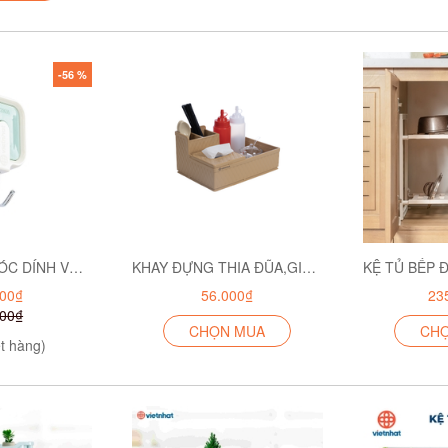
-56 %
Bản sao của MÓC DÍNH VUÔNG DÁN TƯỜNG BỘ 4 2808-4
KHAY ĐỰNG THIA ĐŨA,GIA VỊ ĐA NĂNG 5633
800₫
56.000₫
23
000₫
CHỌN MUA
CH
t hàng)