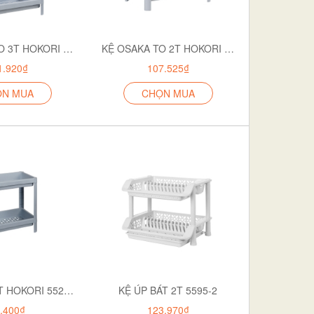
KỆ OSAKA TO 3T HOKORI 5530-3
KỆ OSAKA TO 2T HOKORI 5530-2
1.920₫
107.525₫
ỌN MUA
CHỌN MUA
KỆ OSAKA 2T HOKORI 5529-2
KỆ ÚP BÁT 2T 5595-2
.400₫
123.970₫