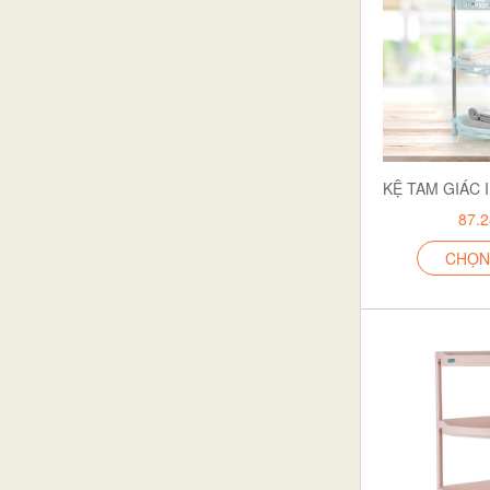
công cụ Gia vị
Đồ dùng giặt giũ
Dao
khăn
Móc Nhôm
INOX
dao inox
87.
nồi hấp đa năng inox
CHỌN
Hộp để trên sàn & Chứa đồ ban-
công
trồng trọt & cày cấy
Bàn trẻ em
Bộ dụng cụ làm vườn
kệ góc
Phụ kiện ghế ngồi ăn
đồ Trang trí Sân vườn