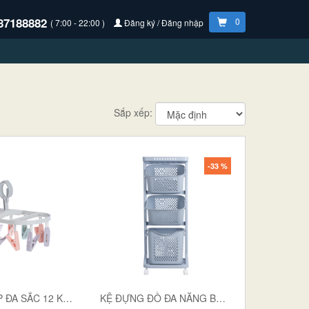
87188882
0
( 7:00 - 22:00 )
Đăng ký / Đăng nhập
Sắp xếp:
-33 %
MẮC DÙ ELIP ĐA SẮC 12 KẸP 2800
KỆ ĐỰNG ĐỒ ĐA NĂNG BÉ 5560-3