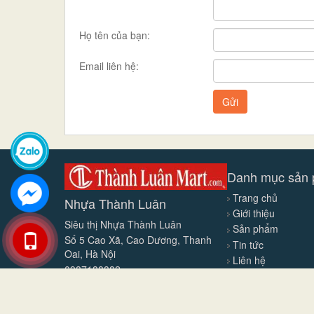
Họ tên của bạn:
Email liên hệ:
Gửi
Danh mục sản
Trang chủ
Nhựa Thành Luân
Giới thiệu
Siêu thị Nhựa Thành Luân
Sản phẩm
Số 5 Cao Xã, Cao Dương, Thanh
Tin tức
Oai, Hà Nội
Liên hệ
0987188882
© Bản quyền thuộc về
EGANY
|
Cung cấp bởi
Sapo