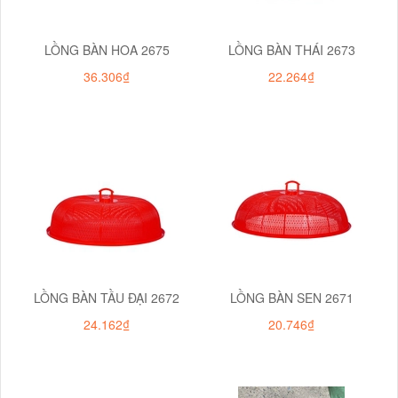
LỒNG BÀN HOA 2675
LỒNG BÀN THÁI 2673
36.306₫
22.264₫
LỒNG BÀN TẦU ĐẠI 2672
LỒNG BÀN SEN 2671
24.162₫
20.746₫