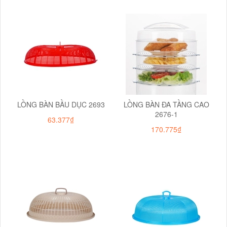
LỒNG BÀN BẦU DỤC 2693
LỒNG BÀN ĐA TẦNG CAO
2676-1
63.377₫
170.775₫