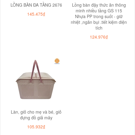
LỒNG BÀN ĐA TẦNG 2676
Lồng bàn đậy thức ăn thông
minh nhiều tầng GS 115
145.475₫
Nhựa PP trong suốt - giữ
nhiệt ,ngăn bụi .tiết kiệm diện
tích
124.976₫
Làn, giỏ cho mẹ và bé, giỏ
đựng đồ giả mây
105.932₫