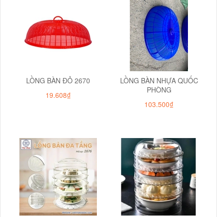
LỒNG BÀN ĐỎ 2670
LỒNG BÀN NHỰA QUỐC
PHÒNG
19.608₫
103.500₫