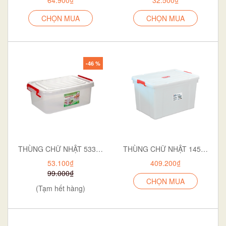
CHỌN MUA
CHỌN MUA
-46 %
THÙNG CHỮ NHẬT 5331 ( MÃ CŨ 3333-1) - trắng trong
THÙNG CHỮ NHẬT 145-5330
53.100₫
409.200₫
99.000₫
CHỌN MUA
(Tạm hết hàng)