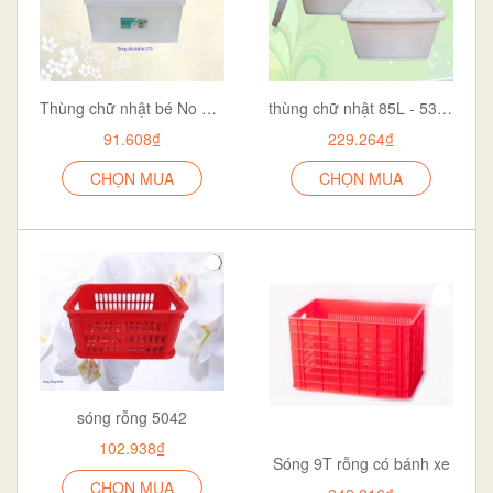
Thùng chữ nhật bé No 5370
thùng chữ nhật 85L - 5337
91.608₫
229.264₫
CHỌN MUA
CHỌN MUA
sóng rỗng 5042
102.938₫
Sóng 9T rỗng có bánh xe
CHỌN MUA