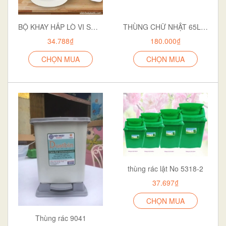
BỘ KHAY HẤP LÒ VI SÓNG 5625
THÙNG CHỮ NHẬT 65L 5334
34.788₫
180.000₫
CHỌN MUA
CHỌN MUA
thùng rác lật No 5318-2
37.697₫
CHỌN MUA
Thùng rác 9041