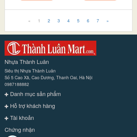
«
1
2
3
4
5
6
7
»
Nhựa Thành Luân
Siêu thị Nhựa Thành Luân
Số 5 Cao Xã, Cao Dương, Thanh Oai, Hà Nội
0987188882
Danh mục sản phẩm
Hỗ trợ khách hàng
Tài khoản
Chứng nhận