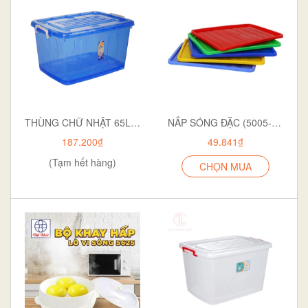
THÙNG CHỮ NHẬT 65L 5334 TRONG
NẮP SÓNG ĐẶC (5005-5006-5007)
187.200₫
49.841₫
(Tạm hết hàng)
CHỌN MUA