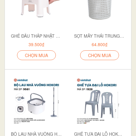
GHẾ ĐẨU THẤP NHẬT 2 MÀU HOKORI 2011
SỌT MÂY THÁI TRUNG HOKORI 5125
39.500₫
64.800₫
CHỌN MUA
CHỌN MUA
BỘ LAU NHÀ VUÔNG HOKORI 9561
GHẾ TỰA ĐẠI LỖ HOKORI 1928