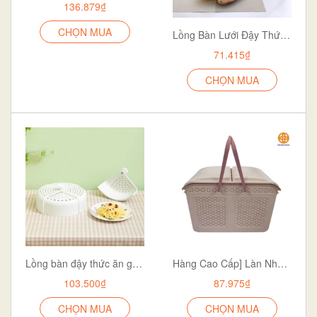
136.879₫
CHỌN MUA
Lồng Bàn Lưới Đậy Thức Ăn Về Các Màu
71.415₫
CHỌN MUA
Lồng bàn đậy thức ăn gấp gọn mini đa năng tránh ruồi muỗi côn trùng tiện lợi
Hàng Cao Cấp] Làn Nhựa Đựng Đồ Đi Sinh Cho Mẹ Và Bé, Giỏ Đựng Đồ Sơ Sinh Cho Bé
103.500₫
87.975₫
CHỌN MUA
CHỌN MUA