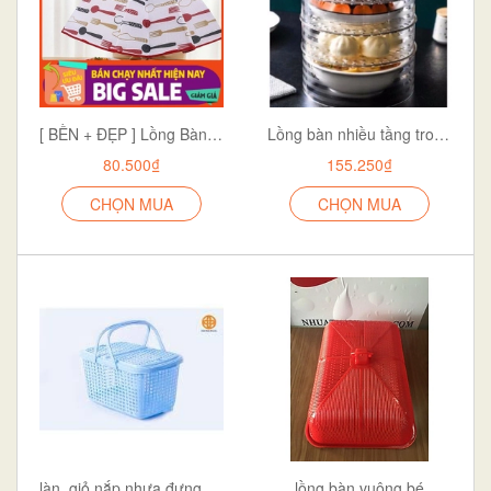
[ BỀN + ĐẸP ] Lồng Bàn Giữ Nhiệt - Lồng Bàn Đậy Thức Ăn Chống Bụi Côn Trùng Có Thế Gấp Gọn
Lồng bàn nhiều tầng trong suốt
80.500₫
155.250₫
CHỌN MUA
CHỌN MUA
làn, giỏ nắp nhựa đựng đồ sơ sinh
lồng bàn vuông bé