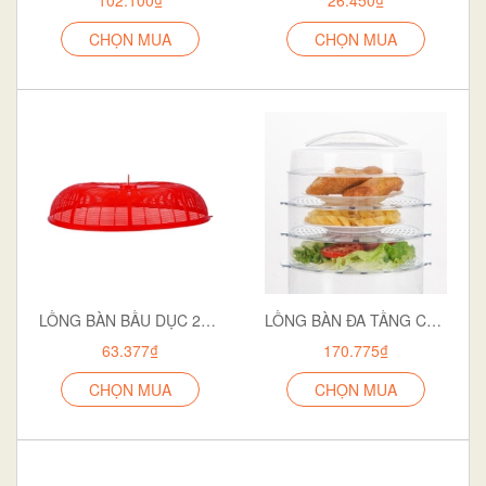
CHỌN MUA
CHỌN MUA
LỒNG BÀN BẦU DỤC 2693
LỒNG BÀN ĐA TẦNG CAO 2676-1
63.377₫
170.775₫
CHỌN MUA
CHỌN MUA