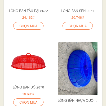
LỒNG BÀN TẦU ĐẠI 2672
LỒNG BÀN SEN 2671
24.162₫
20.746₫
CHỌN MUA
CHỌN MUA
LỒNG BÀN ĐỎ 2670
19.608₫
LỒNG BÀN NHỰA QUỐC PHÒNG
CHỌN MUA