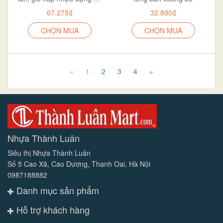
67.275₫
32.890₫
CHỌN MUA
CHỌN MUA
«
1
2
3
4
»
Nhựa Thành Luân
Siêu thị Nhựa Thành Luân
Số 5 Cao Xã, Cao Dương, Thanh Oai, Hà Nội
0987188882
Danh mục sản phẩm
Hỗ trợ khách hàng