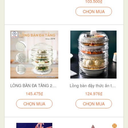
103.500₫
CHỌN MUA
LỒNG BÀN ĐA TẦNG 2676
Lồng bàn đậy thức ăn thông minh nhiều tầng GS 115 Nhựa PP trong suốt - giữ nhiệt ,ngăn bụi .tiết kiệm diện tích
145.475₫
124.976₫
CHỌN MUA
CHỌN MUA