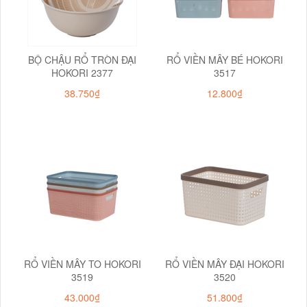
BỘ CHẬU RỔ TRÒN ĐẠI
RỔ VIỀN MÂY BÉ HOKORI
HOKORI 2377
3517
38.750₫
12.800₫
RỔ VIỀN MÂY TO HOKORI
RỔ VIỀN MÂY ĐẠI HOKORI
3519
3520
43.000₫
51.800₫