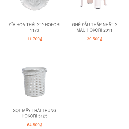
ĐĨA HOA THÁI 2T2 HOKORI
GHẾ ĐẨU THẤP NHẬT 2
1173
MÀU HOKORI 2011
11.700₫
39.500₫
SỌT MÂY THÁI TRUNG
HOKORI 5125
64.800₫