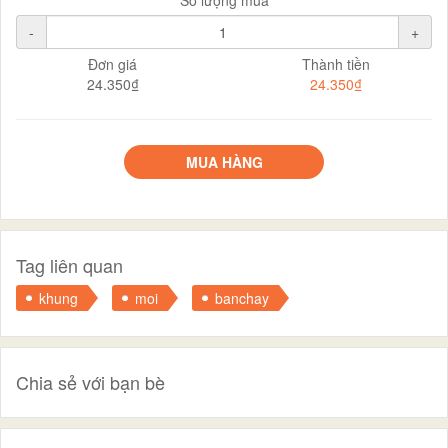
-
+
Đơn giá
Thành tiền
24.350₫
24.350₫
MUA HÀNG
Tag liên quan
khung
moi
banchay
Chia sẻ với bạn bè