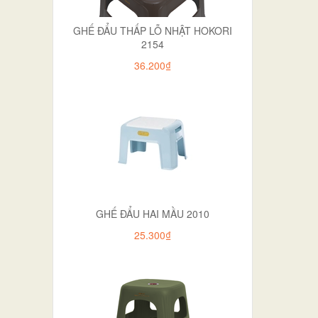
GHẾ ĐẨU THẤP LỖ NHẬT HOKORI
2154
36.200₫
GHẾ ĐẨU HAI MẦU 2010
25.300₫