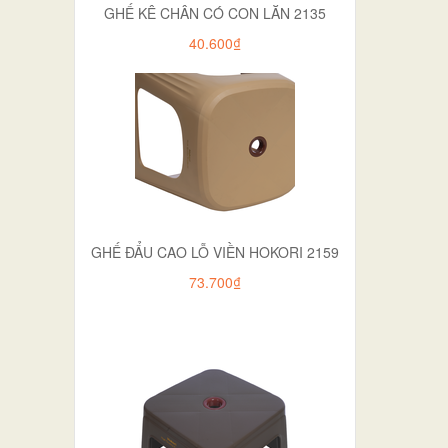
GHẾ KÊ CHÂN CÓ CON LĂN 2135
40.600₫
GHẾ ĐẨU CAO LỖ VIỀN HOKORI 2159
73.700₫