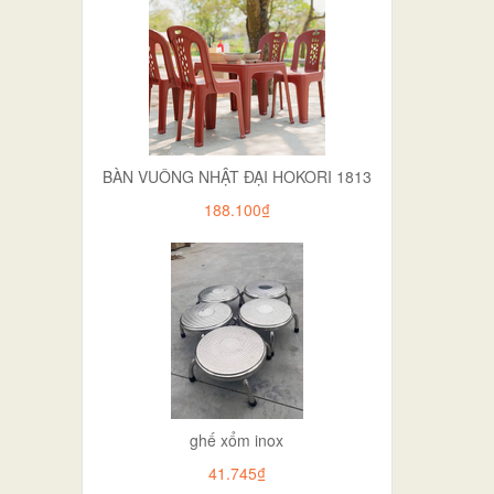
BÀN VUÔNG NHẬT ĐẠI HOKORI 1813
188.100₫
ghế xổm inox
41.745₫