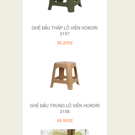
GHẾ ĐẨU THẤP LỖ VIỀN HOKORI
2157
36.200₫
GHẾ ĐẨU TRUNG LỖ VIỀN HOKORI
2158
49.500₫