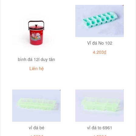
Vỉ đá No 102
4.203₫
bình đá 12l duy tân
Liên hệ
vỉ đá bé
vỉ đá to 6961