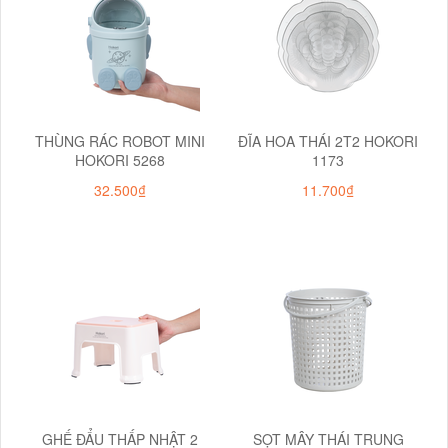
THÙNG RÁC ROBOT MINI
ĐĨA HOA THÁI 2T2 HOKORI
HOKORI 5268
1173
32.500₫
11.700₫
GHẾ ĐẨU THẤP NHẬT 2
SỌT MÂY THÁI TRUNG