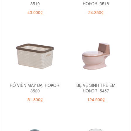
3519
HOKORI 3518
43.000₫
24.350₫
RỔ VIỀN MÂY ĐẠI HOKORI
BỆ VỆ SINH TRẺ EM
3520
HOKORI 5457
51.800₫
124.900₫