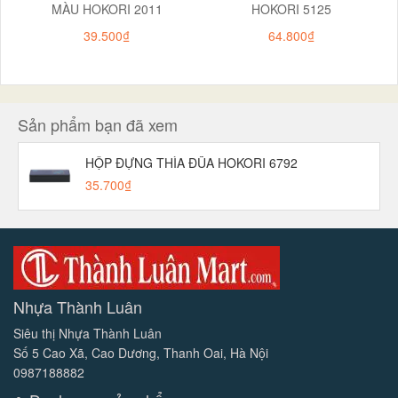
MÀU HOKORI 2011
HOKORI 5125
39.500₫
64.800₫
Sản phẩm bạn đã xem
HỘP ĐỰNG THÌA ĐŨA HOKORI 6792
35.700₫
Nhựa Thành Luân
Siêu thị Nhựa Thành Luân
Số 5 Cao Xã, Cao Dương, Thanh Oai, Hà Nội
0987188882