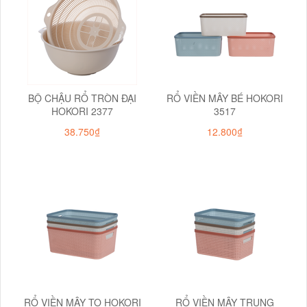
BỘ CHẬU RỔ TRÒN ĐẠI
RỔ VIỀN MÂY BÉ HOKORI
HOKORI 2377
3517
38.750₫
12.800₫
RỔ VIỀN MÂY TO HOKORI
RỔ VIỀN MÂY TRUNG