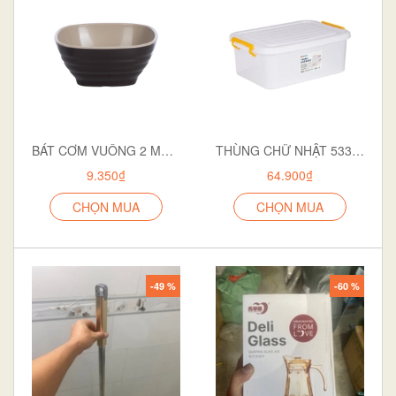
BÁT CƠM VUÔNG 2 MÀU 6807
THÙNG CHỮ NHẬT 5332 TRẮNG ĐỤC
9.350₫
64.900₫
CHỌN MUA
CHỌN MUA
-49 %
-60 %