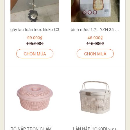
gậy lau toàn inox hioko C3
bình nước 1.7L YZH 35 vàng
99.000₫
46.000₫
195.000₫
115.000₫
CHỌN MUA
CHỌN MUA
RỔ NẮP TRÒN CHẤM BI TO HOKORI 3276
LÀN NẮP HOKORI 2610