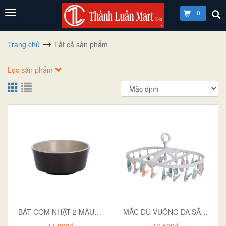
0
Trang chủ
Tất cả sản phẩm
Lọc sản phẩm
BÁT CƠM NHẬT 2 MÀU 6864
MẮC DÙ VUÔNG ĐA SẮC 24 KẸP 2799
11.800₫
43.500₫