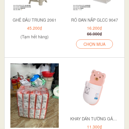
GHẾ ĐẨU TRUNG 2061
RỔ ĐAN NẮP GLCC 9047
45.200₫
16.200₫
66.000₫
(Tạm hết hàng)
CHỌN MUA
KHAY DÁN TƯỜNG GẤU 5703
11.300₫