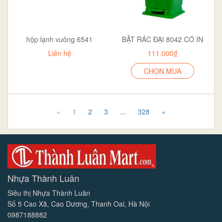
hộp lạnh vuông 6541
BẬT RÁC ĐẠI 8042 CÓ IN
Liên hệ
111.000₫
CHỌN MUA
«
1
2
3
...
328
»
Nhựa Thành Luân
Siêu thị Nhựa Thành Luân
Số 5 Cao Xã, Cao Dương, Thanh Oai, Hà Nội
0987188882