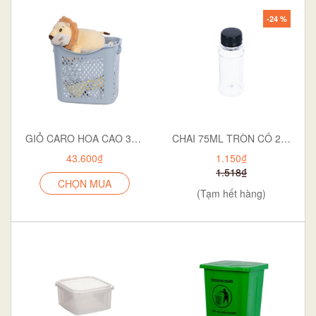
-24 %
GIỎ CARO HOA CAO 3371
CHAI 75ML TRÒN CỔ 28 NGẮN P12-0551
43.600₫
1.150₫
1.518₫
CHỌN MUA
(Tạm hết hàng)