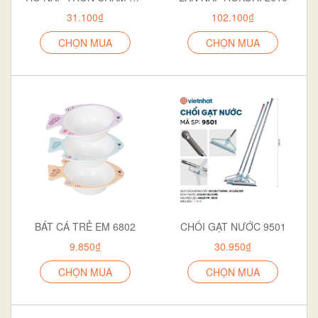
31.100₫
102.100₫
CHỌN MUA
CHỌN MUA
BÁT CÁ TRẺ EM 6802
CHỔI GẠT NƯỚC 9501
9.850₫
30.950₫
CHỌN MUA
CHỌN MUA