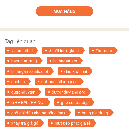
MUA HÀNG
Tag liên quan
#launhathai
# môi inox giá rẻ
#tutreem
bannhuatrung
binhngámam
binhngamsamloaitot
dao kiwi thái
dunhua
dutronchatluongcao
dutronduytan
dutronduytangiare
GHẾ BALI HÀ NỘI
ghế có tựa đẹp
ghế gội đầu cho bé bằng inox
hàng gia dụng
khay trà giả gỗ
mứt bèo phíp giá rẻ