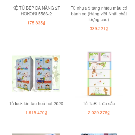
KỆ TỦ BẾP ĐA NĂNG 2T
Tủ nhựa 5 tầng nhiều màu có
HOKORI 5586-2
bánh xe (Hàng việt Nhật chất
lượng cao)
175.835₫
339.221₫
Tủ luck lớn tàu hoả hót 2020
Tủ TaBi L đa sắc
1.915.470₫
2.029.376₫