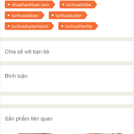
nhuathanhluan.com
tunhuachobe
tunhuadailoan
tunhuaduytan
tunhuaduytanhanoi
tunhuathanhly
Chia sẻ với bạn bè
Bình luận
Sản phẩm liên quan