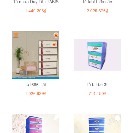
Tủ nhựa Duy Tân TABIS
tủ tabi L đa sắc
1.440.203₫
2.029.376₫
tủ t666 - 5t
tủ bít bé 3t
1.026.939₫
714.150₫