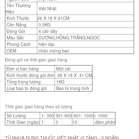
Tên Thương
Việt Nhật
Hiệu
Kích Thước
26 X 18 X 41CM
Cân Nặng
0,3KG
Đóng Gói
4 cái/ dây
Màu Sắc
DƯƠNG,HỒNG,TRẮNG,NGỌC
Phong Cách
hiện đại,
OEM
chào mừng bạn
Đóng gói và thời gian giao hàng
Đơn vị bán hàng
Một cái
Kích thước đóng gói đơn
26 X 18 X 41 CM
Tổng trọng lượng
1KG
Loại bao bì đóng gói
Bao bì trung tính
Thời gian giao hàng theo số lượng
Số Lượng
1- 300
301-600
601- 1000
> 1000
Thời Gian (ngày)
1
3
10
đàm phán
TỦ NHỰA ĐỰNG THUỐC VIỆT NHẬT (5 TẦNG - 5 NGĂN)