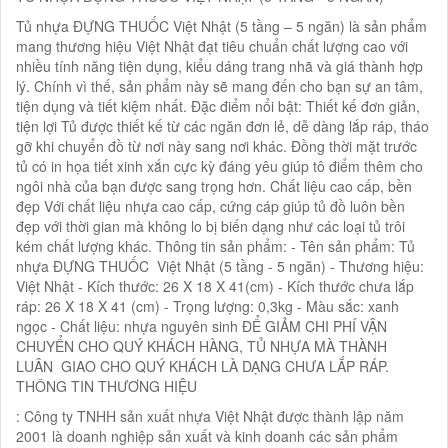
Tủ nhựa ĐỰNG THUỐC Việt Nhật (5 tầng – 5 ngăn) là sản phẩm
mang thương hiệu Việt Nhật đạt tiêu chuẩn chất lượng cao với
nhiều tính năng tiện dụng, kiểu dáng trang nhã và giá thành hợp
lý. Chính vì thế, sản phẩm này sẽ mang đến cho bạn sự an tâm,
tiện dụng và tiết kiệm nhất. Đặc điểm nổi bật: Thiết kế đơn giản,
tiện lợi Tủ được thiết kế từ các ngăn đơn lẻ, dễ dàng lắp ráp, tháo
gỡ khi chuyển đồ từ nơi này sang nơi khác. Đồng thời mặt trước
tủ có in họa tiết xinh xắn cực kỳ đáng yêu giúp tô điểm thêm cho
ngôi nhà của bạn được sang trọng hơn. Chất liệu cao cấp, bền
đẹp Với chất liệu nhựa cao cấp, cứng cáp giúp tủ đồ luôn bền
đẹp với thời gian mà không lo bị biến dạng như các loại tủ trôi
kém chất lượng khác. Thông tin sản phẩm: - Tên sản phẩm: Tủ
nhựa ĐỰNG THUỐC Việt Nhật (5 tầng - 5 ngăn) - Thương hiệu:
Việt Nhật - Kích thước: 26 X 18 X 41(cm) - Kích thước chưa lắp
ráp: 26 X 18 X 41 (cm) - Trọng lượng: 0,3kg - Màu sắc: xanh
ngọc - Chất liệu: nhựa nguyên sinh ĐỂ GIẢM CHI PHÍ VẬN
CHUYỂN CHO QUÝ KHÁCH HÀNG, TỦ NHỰA MÀ THÀNH
LUÂN GIAO CHO QUÝ KHÁCH LÀ DẠNG CHƯA LẮP RÁP.
THÔNG TIN THƯƠNG HIỆU
: Công ty TNHH sản xuất nhựa Việt Nhật được thành lập năm
2001 là doanh nghiệp sản xuất và kinh doanh các sản phẩm