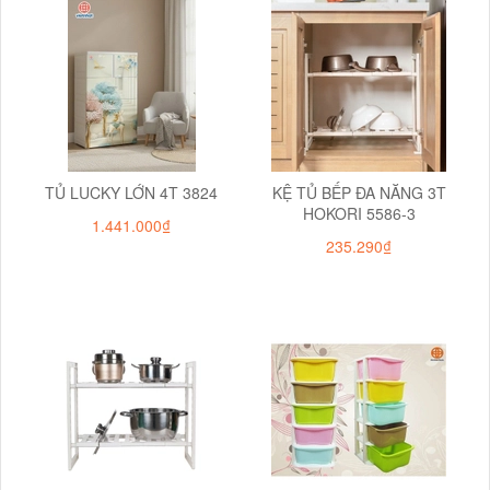
TỦ LUCKY LỚN 4T 3824
KỆ TỦ BẾP ĐA NĂNG 3T
HOKORI 5586-3
1.441.000₫
235.290₫