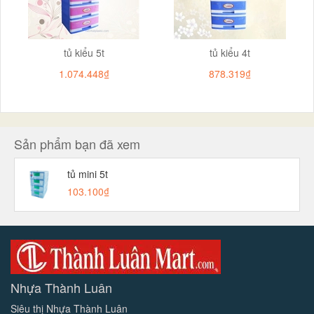
tủ kiểu 5t
tủ kiểu 4t
1.074.448₫
878.319₫
Sản phẩm bạn đã xem
tủ mini 5t
103.100₫
Nhựa Thành Luân
Siêu thị Nhựa Thành Luân