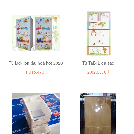
Tủ luck lớn tàu hoả hót 2020
Tủ TaBi L đa sắc
1.915.470₫
2.029.376₫