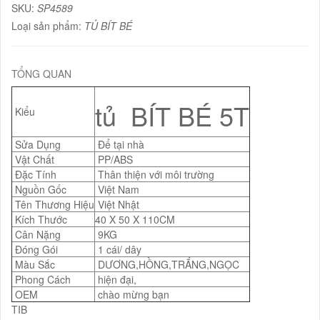
SKU:
SP4589
Loại sản phẩm:
TỦ BÍT BÉ
TỔNG QUAN
tủ BÍT BÉ 5T
Kiểu
Sửa Dụng
Để tại nhà
Vật Chất
PP/ABS
Đặc Tính
Thân thiện với môi trường
Nguồn Gốc
Việt Nam
Tên Thương Hiệu
Việt Nhật
Kích Thước
40 X 50 X 110CM
Cân Nặng
9KG
Đóng Gói
1 cái/ dây
Màu Sắc
DƯƠNG,HỒNG,TRẮNG,NGỌC
Phong Cách
hiện đại,
OEM
chào mừng bạn
TIB