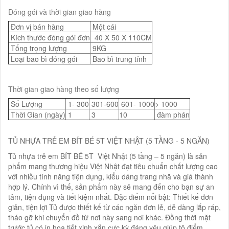
Đóng gói và thời gian giao hàng
Đơn vị bán hàng
Một cái
Kích thước đóng gói đơn
40 X 50 X 110CM
Tổng trọng lượng
9KG
Loại bao bì đóng gói
Bao bì trung tính
Thời gian giao hàng theo số lượng
Số Lượng
1- 300
301-600
601- 1000
> 1000
Thời Gian (ngày)
1
3
10
đàm phán
TỦ NHỰA TRẺ EM BÍT BÉ 5T VIỆT NHẬT (5 TẦNG - 5 NGĂN)
Tủ nhựa trẻ em BÍT BÉ 5T Việt Nhật (5 tầng – 5 ngăn) là sản
phẩm mang thương hiệu Việt Nhật đạt tiêu chuẩn chất lượng cao
với nhiều tính năng tiện dụng, kiểu dáng trang nhã và giá thành
hợp lý. Chính vì thế, sản phẩm này sẽ mang đến cho bạn sự an
tâm, tiện dụng và tiết kiệm nhất. Đặc điểm nổi bật: Thiết kế đơn
giản, tiện lợi Tủ được thiết kế từ các ngăn đơn lẻ, dễ dàng lắp ráp,
tháo gỡ khi chuyển đồ từ nơi này sang nơi khác. Đồng thời mặt
trước tủ có in họa tiết xinh xắn cực kỳ đáng yêu giúp tô điểm