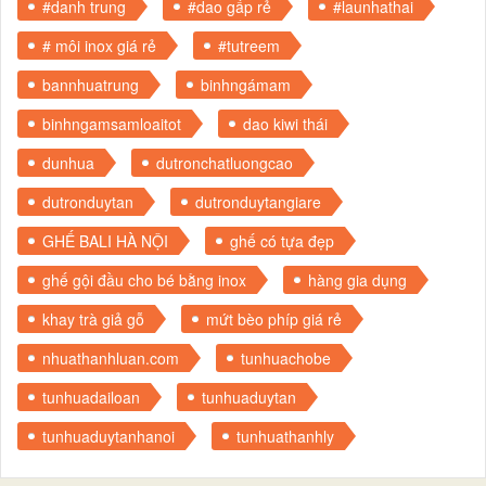
#danh trung
#dao gấp rẻ
#launhathai
# môi inox giá rẻ
#tutreem
bannhuatrung
binhngámam
binhngamsamloaitot
dao kiwi thái
dunhua
dutronchatluongcao
dutronduytan
dutronduytangiare
GHẾ BALI HÀ NỘI
ghế có tựa đẹp
ghế gội đầu cho bé bằng inox
hàng gia dụng
khay trà giả gỗ
mứt bèo phíp giá rẻ
nhuathanhluan.com
tunhuachobe
tunhuadailoan
tunhuaduytan
tunhuaduytanhanoi
tunhuathanhly