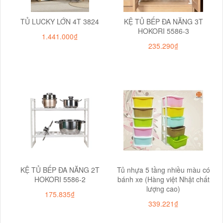
TỦ LUCKY LỚN 4T 3824
KỆ TỦ BẾP ĐA NĂNG 3T
HOKORI 5586-3
1.441.000₫
235.290₫
KỆ TỦ BẾP ĐA NĂNG 2T
Tủ nhựa 5 tầng nhiều màu có
HOKORI 5586-2
bánh xe (Hàng việt Nhật chất
lượng cao)
175.835₫
339.221₫