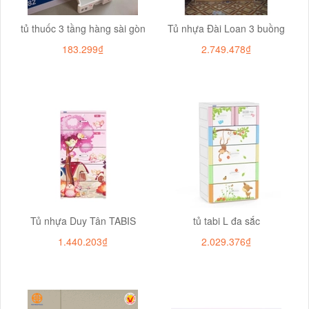
tủ thuốc 3 tầng hàng sài gòn
Tủ nhựa Đài Loan 3 buồng
183.299₫
2.749.478₫
Tủ nhựa Duy Tân TABIS
tủ tabi L đa sắc
1.440.203₫
2.029.376₫