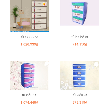
tủ t666 - 5t
tủ bít bé 3t
1.026.939₫
714.150₫
tủ kiểu 5t
tủ kiểu 4t
1.074.448₫
878.319₫