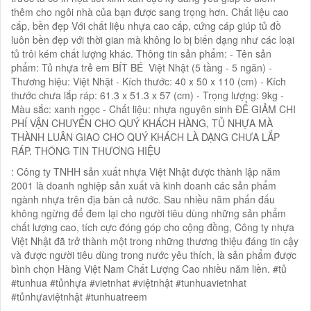
thêm cho ngôi nhà của bạn được sang trọng hơn. Chất liệu cao
cấp, bền đẹp Với chất liệu nhựa cao cấp, cứng cáp giúp tủ đồ
luôn bền đẹp với thời gian mà không lo bị biến dạng như các loại
tủ trôi kém chất lượng khác. Thông tin sản phẩm: - Tên sản
phẩm: Tủ nhựa trẻ em BÍT BÉ Việt Nhật (5 tầng - 5 ngăn) -
Thương hiệu: Việt Nhật - Kích thước: 40 x 50 x 110 (cm) - Kích
thước chưa lắp ráp: 61.3 x 51.3 x 57 (cm) - Trọng lượng: 9kg -
Màu sắc: xanh ngọc - Chất liệu: nhựa nguyên sinh ĐỂ GIẢM CHI
PHÍ VẬN CHUYỂN CHO QUÝ KHÁCH HÀNG, TỦ NHỰA MÀ
THÀNH LUÂN GIAO CHO QUÝ KHÁCH LÀ DẠNG CHƯA LẮP
RÁP. THÔNG TIN THƯƠNG HIỆU
: Công ty TNHH sản xuất nhựa Việt Nhật được thành lập năm
2001 là doanh nghiệp sản xuất và kinh doanh các sản phẩm
ngành nhựa trên địa bàn cả nước. Sau nhiều năm phấn đấu
không ngừng để đem lại cho người tiêu dùng những sản phẩm
chất lượng cao, tích cực đóng góp cho cộng đồng, Công ty nhựa
Việt Nhật đã trở thành một trong những thương thiệu đáng tin cậy
và được người tiêu dùng trong nước yêu thích, là sản phẩm được
bình chọn Hàng Việt Nam Chất Lượng Cao nhiều năm liền. #tủ
#tunhua #tủnhựa #vietnhat #việtnhật #tunhuavietnhat
#tủnhựaviệtnhật #tunhuatreem