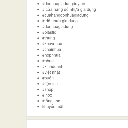
#donhuagiadungduytan
# cửa hàng dồ nhựa gia dụng
#cuahangdonhuagiadung
# dồ nhựa gia dụng
#donhuagiadung
#plastic
#thung
#khaynhua
#chainhua
#hopnhua
#nhua
#kinhdoanh
#việt nhật
#buôn
#tiện ích
#shop
#inox
#tổng kho
khuyến mãi