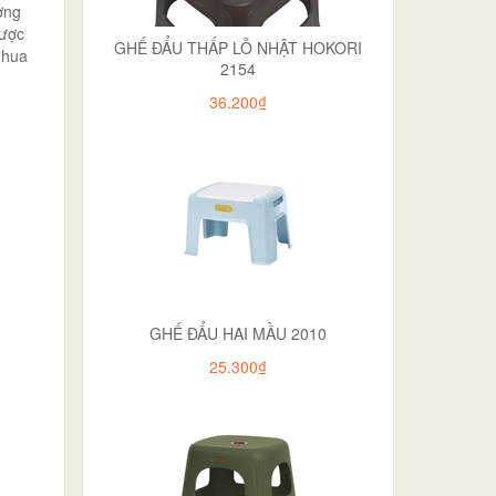
ợng
được
GHẾ ĐẨU THẤP LỖ NHẬT HOKORI
nhua
2154
36.200₫
GHẾ ĐẨU HAI MẦU 2010
25.300₫