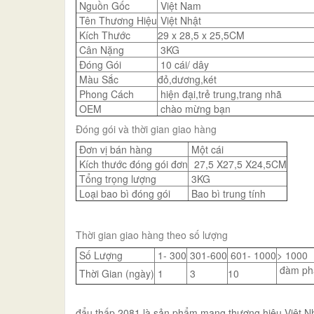
Nguồn Gốc
Việt Nam
Tên Thương Hiệu
Việt Nhật
Kích Thước
29 x 28,5 x 25,5CM
Cân Nặng
3KG
Đóng Gói
10 cái/ dây
Màu Sắc
đỏ,dương,két
Phong Cách
hiện đại,trẻ trung,trang nhã
OEM
chào mừng bạn
Đóng gói và thời gian giao hàng
Đơn vị bán hàng
Một cái
Kích thước đóng gói đơn
27,5 X27,5 X24,5CM
Tổng trọng lượng
3KG
Loại bao bì đóng gói
Bao bì trung tính
Thời gian giao hàng theo số lượng
Số Lượng
1- 300
301-600
601- 1000
> 1000
đàm ph
Thời Gian (ngày)
1
3
10
đẩu thấp 2081 là sản phẩm mang thương hiệu Việt Nhậ