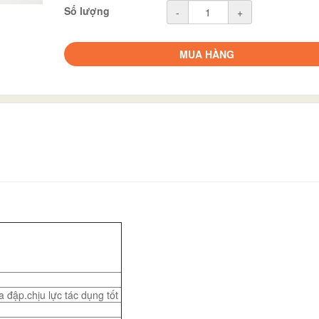
Số lượng
-
+
MUA HÀNG
1
 đập.chịu lực tác dụng tốt