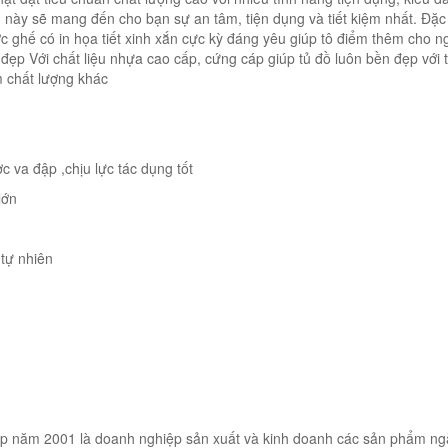
m này sẽ mang đến cho bạn sự an tâm, tiện dụng và tiết kiệm nhất. Đặ
rước ghế có in họa tiết xinh xắn cực kỳ đáng yêu giúp tô điểm thêm cho n
đẹp Với chất liệu nhựa cao cấp, cứng cáp giúp tủ đồ luôn bền đẹp với t
m chất lượng khác
c va đập ,chịu lực tác dụng tốt
lớn
 tự nhiên
ập năm 2001 là doanh nghiệp sản xuất và kinh doanh các sản phẩm n