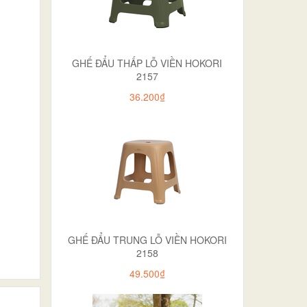
GHẾ ĐẨU THẤP LỖ VIỀN HOKORI
2157
36.200₫
GHẾ ĐẨU TRUNG LỖ VIỀN HOKORI
2158
49.500₫