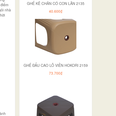
GHẾ KÊ CHÂN CÓ CON LĂN 2135
c điểm
gôi nhà
40.600₫
hời
GHẾ ĐẨU CAO LỖ VIỀN HOKORI 2159
73.700₫
gành