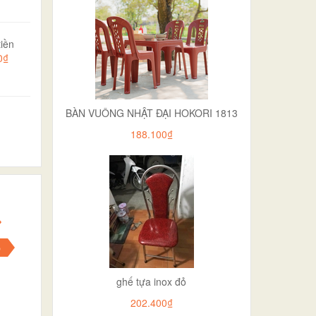
iền
0₫
BÀN VUÔNG NHẬT ĐẠI HOKORI 1813
188.100₫
p
ghế tựa inox đỏ
202.400₫