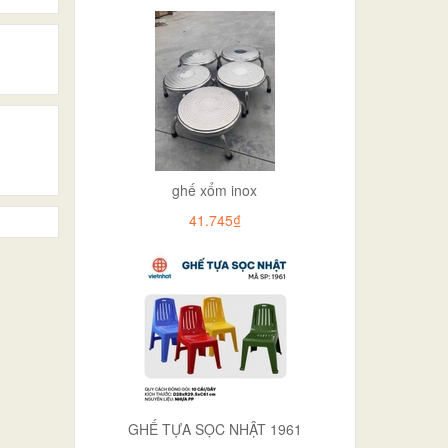
ghế xổm inox
41.745₫
GHẾ TỰA SỌC NHẬT 1961