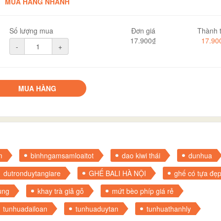
MUA HÀNG NHANH
Số lượng mua
Đơn giá
Thành t
17.900₫
17.90
-
+
MUA HÀNG
m
binhngamsamloaitot
dao kiwi thái
dunhua
dutronduytangiare
GHẾ BALI HÀ NỘI
ghế có tựa đẹ
ụng
khay trà giả gỗ
mứt bèo phíp giá rẻ
tunhuadailoan
tunhuaduytan
tunhuathanhly