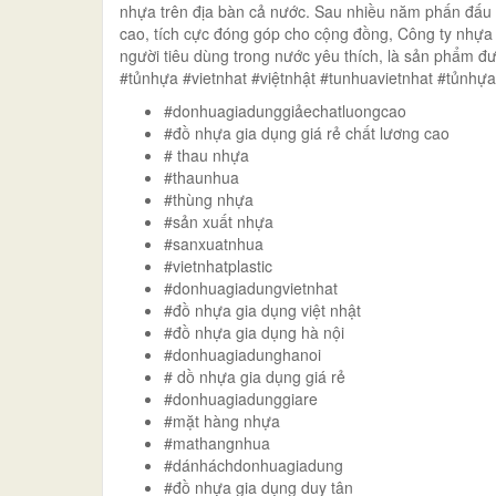
nhựa trên địa bàn cả nước. Sau nhiều năm phấn đấu
cao, tích cực đóng góp cho cộng đồng, Công ty nhựa 
người tiêu dùng trong nước yêu thích, là sản phẩm 
#tủnhựa #vietnhat #việtnhật #tunhuavietnhat #tủnhự
#donhuagiadunggiảechatluongcao
#đồ nhựa gia dụng giá rẻ chất lương cao
# thau nhựa
#thaunhua
#thùng nhựa
#sản xuất nhựa
#sanxuatnhua
#vietnhatplastic
#donhuagiadungvietnhat
#đồ nhựa gia dụng việt nhật
#đồ nhựa gia dụng hà nội
#donhuagiadunghanoi
# dồ nhựa gia dụng giá rẻ
#donhuagiadunggiare
#mặt hàng nhựa
#mathangnhua
#dánháchdonhuagiadung
#đồ nhựa gia dụng duy tân