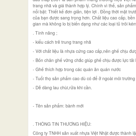
trang nhã và giá thành hợp lý. Chính vì thế, sản phẩ
nổi bật: Thiết kế đơn giản, tiện lợi . Đồng thời mặt t
của bạn được sang trọng hơn. Chất liệu cao cấp, bền 
gian mà không lo bị biến dạng như các loại tủ trôi ké
. Tính năng ;
- kiểu cách trẻ trung trang nhã
- Với chất liệu là nhựa cứng cao cấp,nên ghế chịu đượ
- Bốn chân ghế vững chắc giúp ghế chịu được lực tải 
- Ghế thích hợp trong các quán ăn quán nước
- Tuổi thọ sản phẩm cao dù có để ở ngoài môi trường
- Dễ dàng lau chùi,rửa khi cần.
- Tên sản phẩm: bành mới
. THÔNG TIN THƯƠNG HIỆU:
Công ty TNHH sản xuất nhựa Việt Nhật được thành l