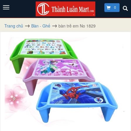
0
Trang chủ
Bàn - Ghế
bàn trẻ em No 1829