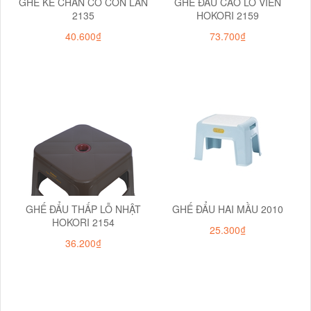
GHẾ KÊ CHÂN CÓ CON LĂN
GHẾ ĐẨU CAO LỖ VIỀN
2135
HOKORI 2159
40.600₫
73.700₫
GHẾ ĐẨU THẤP LỖ NHẬT
GHẾ ĐẨU HAI MẦU 2010
HOKORI 2154
25.300₫
36.200₫