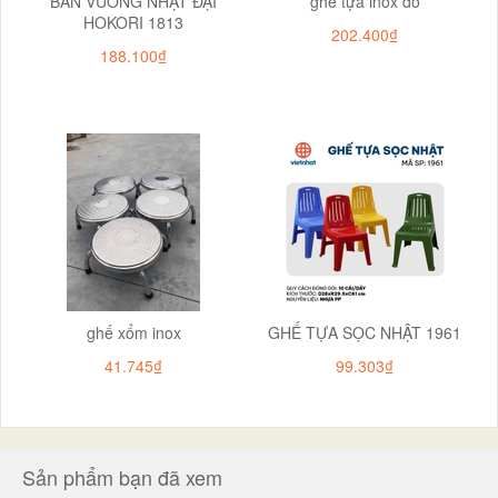
BÀN VUÔNG NHẬT ĐẠI
ghế tựa inox đỏ
HOKORI 1813
202.400₫
188.100₫
ghế xổm inox
GHẾ TỰA SỌC NHẬT 1961
41.745₫
99.303₫
Sản phẩm bạn đã xem