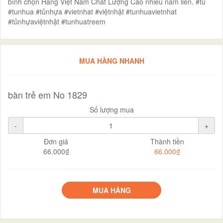
bình chọn Hàng Việt Nam Chất Lượng Cao nhiều năm liền. #tủ
#tunhua #tủnhựa #vietnhat #việtnhật #tunhuavietnhat
#tủnhựaviệtnhật #tunhuatreem
MUA HÀNG NHANH
bàn trẻ em No 1829
Số lượng mua
-
+
Đơn giá
Thành tiền
66.000₫
66.000₫
MUA HÀNG