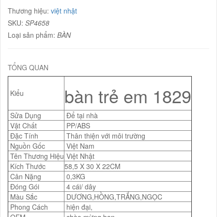
Thương hiệu:
việt nhật
SKU:
SP4658
Loại sản phẩm:
BÀN
TỔNG QUAN
bàn trẻ em 1829
Kiểu
Sửa Dụng
Để tại nhà
Vật Chất
PP/ABS
Đặc Tính
Thân thiện với môi trường
Nguồn Gốc
Việt Nam
Tên Thương Hiệu
Việt Nhật
Kích Thước
58,5 X 30 X 22CM
Cân Nặng
0,3KG
Đóng Gói
4 cái/ dây
Màu Sắc
DƯƠNG,HỒNG,TRẮNG,NGỌC
Phong Cách
hiện đại,
OEM
chào mừng bạn