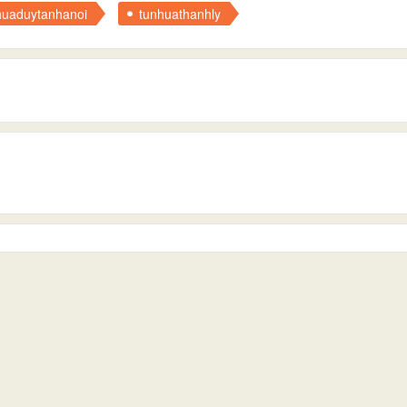
huaduytanhanoi
tunhuathanhly