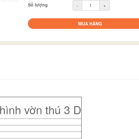
Số lượng
-
+
MUA HÀNG
ình v­ờn thú 3 D