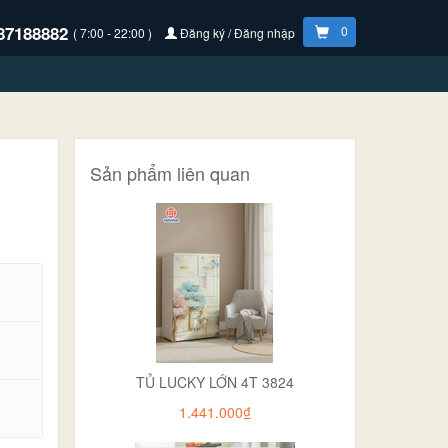
87188882
0
( 7:00 - 22:00 )
Đăng ký / Đăng nhập
Sản phẩm liên quan
TỦ LUCKY LỚN 4T 3824
.
1.441.000₫