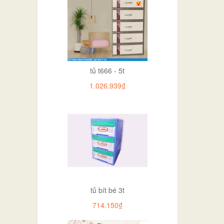
tủ t666 - 5t
1.026.939₫
tủ bít bé 3t
714.150₫