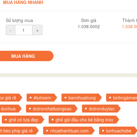
MUA HÀNG NHANH
Số lượng mua
Đơn giá
Thành t
1.038.000₫
1.038.
-
+
MUA HÀNG
ox giá rẻ
#tutreem
bannhuatrung
binhngáma
dunhua
dutronchatluongcao
dutronduytan
ghế có tựa đẹp
ghế gội đầu cho bé bằng inox
t bèo phíp giá rẻ
nhuathanhluan.com
tunhuachobe