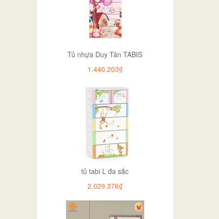
Tủ nhựa Duy Tân TABIS
1.440.203₫
tủ tabi L đa sắc
2.029.376₫