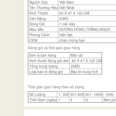
Nguồn Gốc
Việt Nam
Tên Thương Hiệu
Việt Nhật
Kích Thước
60 X 47 X 122 CM
Cân Nặng
20KG
Đóng Gói
1 cái/ dây
Màu Sắc
DƯƠNG,HỒNG,TRẮNG,NGỌC
Phong Cách
hiện đại,
OEM
chào mừng bạn
Đóng gói và thời gian giao hàng
Đơn vị bán hàng
Một cái
Kích thước đóng gói đơn
60 X 47 X 122 CM
Tổng trọng lượng
20KG
Loại bao bì đóng gói
Bao bì trung tính
Thời gian giao hàng theo số lượng
Số Lượng
1- 300
301-600
601- 1000
> 1000
Thời Gian (ngày)
1
3
10
đàm ph