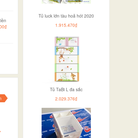
Tủ luck lớn tàu hoả hót 2020
iền
1.915.470₫
000₫
Tủ TaBi L đa sắc
m
2.029.376₫