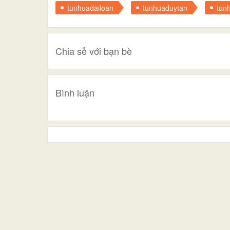
tunhuadailoan
tunhuaduytan
tun
Chia sẻ với bạn bè
Bình luận