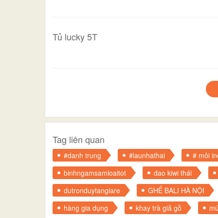
Tủ lucky 5T
Tag liên quan
#danh trung
#launhathai
# môi in
binhngamsamloaitot
dao kiwi thái
dutronduytangiare
GHẾ BALI HÀ NỘI
hàng gia dụng
khay trà giả gỗ
mứ