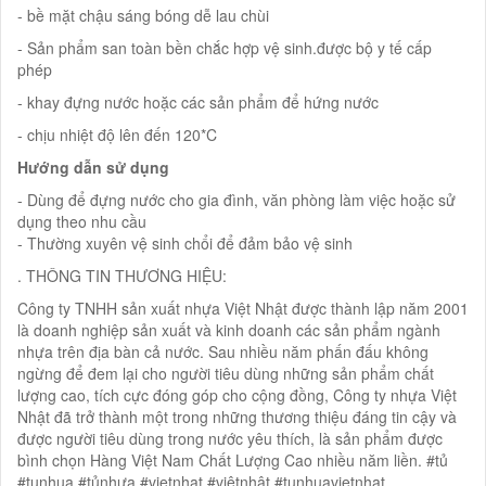
- bề mặt chậu sáng bóng dễ lau chùi
- Sản phẩm san toàn bền chắc hợp vệ sinh.được bộ y tế cấp
phép
- khay đựng nước hoặc các sản phẩm để hứng nước
- chịu nhiệt độ lên đến 120*C
Hướng dẫn sử dụng
- Dùng để đựng nước cho gia đình, văn phòng làm việc hoặc sử
dụng theo nhu cầu
- Thường xuyên vệ sinh chổi để đảm bảo vệ sinh
. THÔNG TIN THƯƠNG HIỆU:
Công ty TNHH sản xuất nhựa Việt Nhật được thành lập năm 2001
là doanh nghiệp sản xuất và kinh doanh các sản phẩm ngành
nhựa trên địa bàn cả nước. Sau nhiều năm phấn đấu không
ngừng để đem lại cho người tiêu dùng những sản phẩm chất
lượng cao, tích cực đóng góp cho cộng đồng, Công ty nhựa Việt
Nhật đã trở thành một trong những thương thiệu đáng tin cậy và
được người tiêu dùng trong nước yêu thích, là sản phẩm được
bình chọn Hàng Việt Nam Chất Lượng Cao nhiều năm liền. #tủ
#tunhua #tủnhựa #vietnhat #việtnhật #tunhuavietnhat