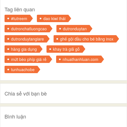
Tag liên quan
#tutreem
dao kiwi thái
dutronchatluongcao
dutronduytan
dutronduytangiare
ghế gội đầu cho bé bằng inox
hàng gia dụng
khay trà giả gỗ
mứt bèo phíp giá rẻ
nhuathanhluan.com
tunhuachobe
Chia sẻ với bạn bè
Bình luận