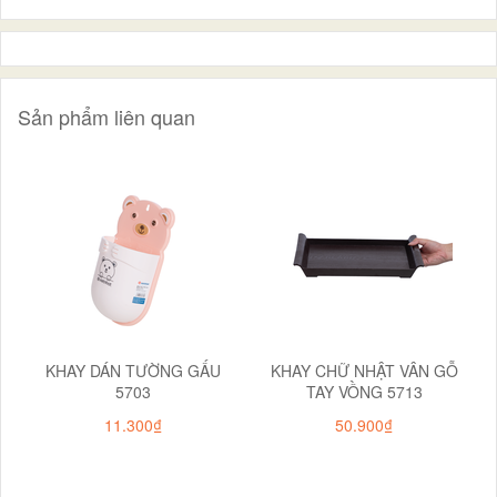
Sản phẩm liên quan
KHAY DÁN TƯỜNG GẤU
KHAY CHỮ NHẬT VÂN GỖ
5703
TAY VỒNG 5713
11.300₫
50.900₫