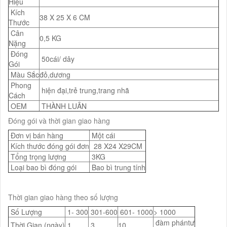
Hiệu
Kích
38 X 25 X 6 CM
Thước
Cân
0,5 KG
Nặng
Đóng
50cái/ dây
Gói
Màu Sắc
đỏ,dương
Phong
hiện đại,trẻ trung,trang nhã
Cách
OEM
THÀNH LUÂN
Đóng gói và thời gian giao hàng
Đơn vị bán hàng
Một cái
Kích thước đóng gói đơn
28 X24 X29CM
Tổng trọng lượng
3KG
Loại bao bì đóng gói
Bao bì trung tính
Thời gian giao hàng theo số lượng
Số Lượng
1- 300
301-600
601- 1000
> 1000
đàm phántư
Thời Gian (ngày)
1
3
10