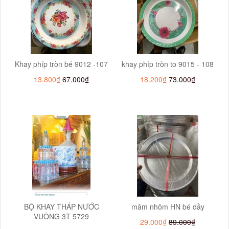
Khay phíp tròn bé 9012 -107
khay phíp tròn to 9015 - 108
13.800₫
67.000₫
18.200₫
73.000₫
BỘ KHAY THÁP NƯỚC
mâm nhôm HN bé dầy
VUÔNG 3T 5729
29.000₫
89.000₫