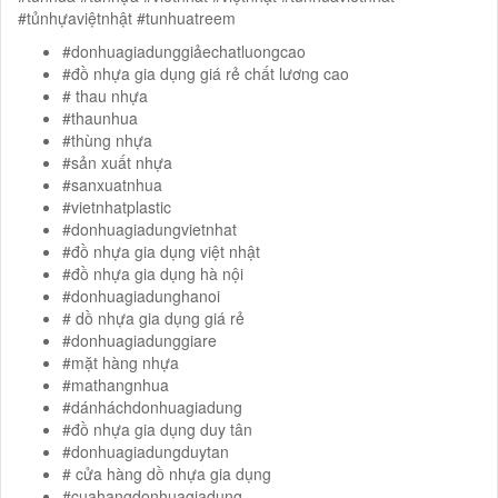
#tủnhựaviệtnhật #tunhuatreem
#donhuagiadunggiảechatluongcao
#đồ nhựa gia dụng giá rẻ chất lương cao
# thau nhựa
#thaunhua
#thùng nhựa
#sản xuất nhựa
#sanxuatnhua
#vietnhatplastic
#donhuagiadungvietnhat
#đồ nhựa gia dụng việt nhật
#đồ nhựa gia dụng hà nội
#donhuagiadunghanoi
# dồ nhựa gia dụng giá rẻ
#donhuagiadunggiare
#mặt hàng nhựa
#mathangnhua
#dánháchdonhuagiadung
#đồ nhựa gia dụng duy tân
#donhuagiadungduytan
# cửa hàng dồ nhựa gia dụng
#cuahangdonhuagiadung