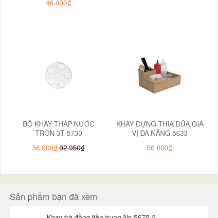
46.000₫
BỘ KHAY THÁP NƯỚC
KHAY ĐỰNG THIA ĐŨA,GIA
TRÒN 3T 5730
VỊ ĐA NĂNG 5633
56.900₫
92.950₫
56.000₫
Sản phẩm bạn đã xem
Khay trà đồng tiền trung No 5675-2