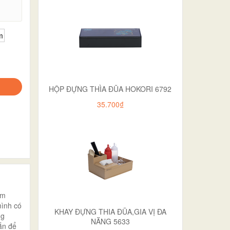
.
m
HỘP ĐỰNG THÌA ĐŨA HOKORI 6792
35.700₫
cm
mình có
KHAY ĐỰNG THIA ĐŨA,GIA VỊ ĐA
ng
NĂNG 5633
ắn để