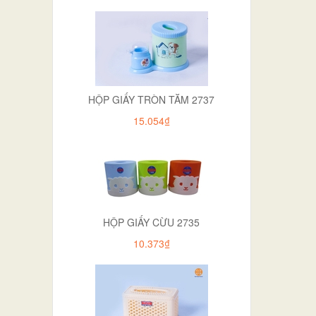
HỘP GIẤY TRÒN TĂM 2737
15.054₫
HỘP GIẤY CỪU 2735
10.373₫