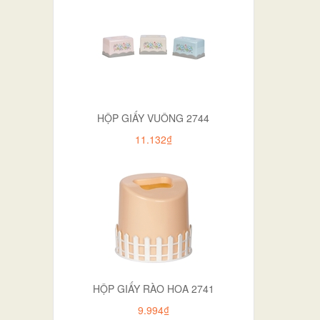
HỘP GIẤY VUÔNG 2744
11.132₫
HỘP GIẤY RÀO HOA 2741
9.994₫