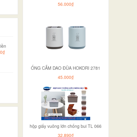
56.000₫
iền
00₫
ỐNG CẮM DAO ĐŨA HOKORI 2781
45.000₫
hộp giấy vuông lớn chống bui TL 066
32.890₫