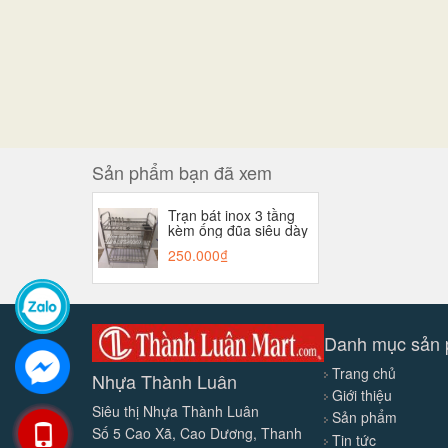
Sản phẩm bạn đã xem
Trạn bát inox 3 tầng
kèm ống đũa siêu dày
sịn, kệ , giá úp chén
250.000₫
bán inox dày hàng loại
1 giá tận xưởng
Danh mục sản
Trang chủ
Nhựa Thành Luân
Giới thiệu
Siêu thị Nhựa Thành Luân
Sản phẩm
Số 5 Cao Xã, Cao Dương, Thanh
Tin tức