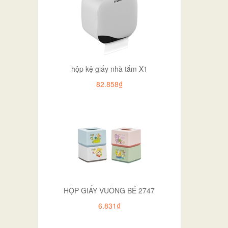
hộp kệ giấy nhà tắm X1
82.858₫
HỘP GIẤY VUÔNG BÉ 2747
6.831₫