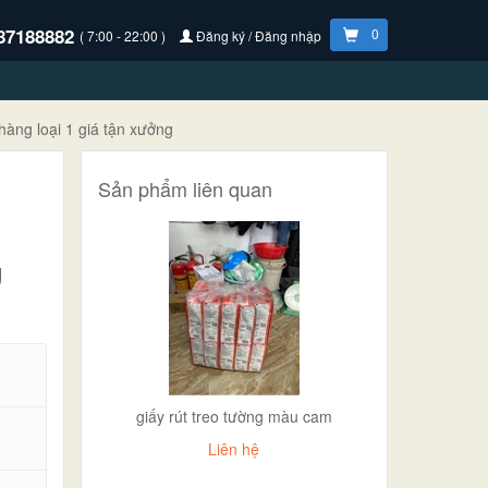
87188882
0
( 7:00 - 22:00 )
Đăng ký / Đăng nhập
hàng loại 1 giá tận xưởng
Sản phẩm liên quan
g
giấy rút treo tường màu cam
Liên hệ