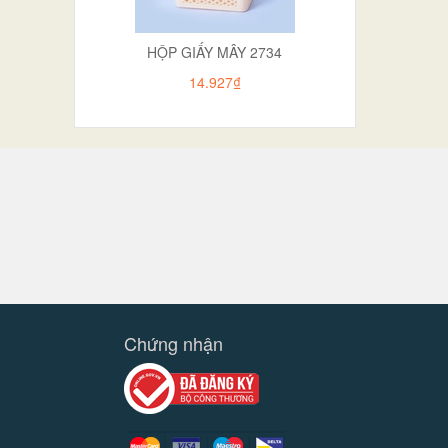
HỘP GIẤY MÂY 2734
14.927₫
Chứng nhận