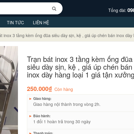
09
Tổng đài:
TIN TỨC
LIÊN HỆ
t inox 3 tầng kèm ống đũa siêu dày sịn, kệ , giá úp chén bán inox dày 
Trạn bát inox 3 tầng kèm ống đũa
siêu dày sịn, kệ , giá úp chén bán
inox dày hàng loại 1 giá tận xưởn
250.000₫
Còn hàng
►
Giao hàng:
Giao hàng nội thành trong vòng 2h.
►
Bảo hành:
1 đổi 1 hoàn trả trong 30 ngày
►
Thanh toán: