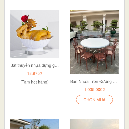
Bát thuyền nhựa đựng gà bát đựng gà cúng bát thuyền đựng gà họa tiết aladanh-net-vn
18.975₫
Bàn Nhựa Tròn Đường Kính 120cm - Vòng Chọn Hoàn Hảo Cho Gia Đình và Sự Kiện chân liền kẽm tĩnh điện
(Tạm hết hàng)
1.035.000₫
CHỌN MUA