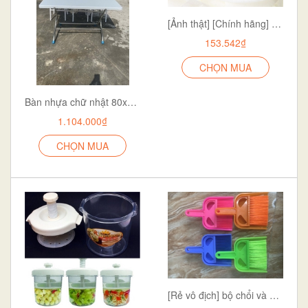
[Ảnh thật] [Chính hãng] [Rẻ vô địch] Ghế gội đầu cho bé
153.542₫
CHỌN MUA
Bàn nhựa chữ nhật 80x1m4 chân liền – Bền đẹp, tiện lợi cho mọi không gian
1.104.000₫
CHỌN MUA
[Rẻ vô địch] bộ chổi và đồ hốt rác để bàn tiện dụng hàng của công ty nhựa Thuận Thành