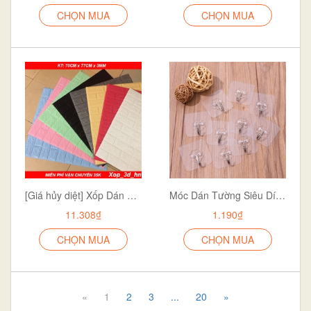
CHỌN MUA
CHỌN MUA
[Giá hủy diệt] Xốp Dán Tường 3D Khổ 70x77CM Chống Ẩm Giá Rẻ dán siêu dính
Móc Dán Tường Siêu Dính Trong Suốt Chịu Lực Tốt Treo Tường Chắc Chắn 6x6 cm
11.308₫
1.190₫
CHỌN MUA
CHỌN MUA
«
1
2
3
...
20
»