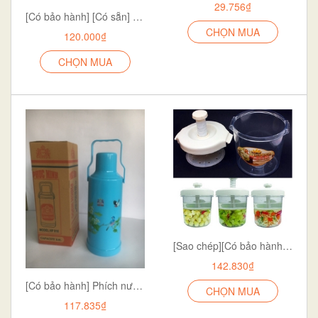
29.756₫
[Có bảo hành] [Có sẵn] [Giá hủy diệt] [Chính hãng] Hộp muối dưa cà Việt Nhật 5 lít Loại To
CHỌN MUA
120.000₫
CHỌN MUA
[Sao chép][Có bảo hành] [Có sẵn] [Giá hủy diệt] [Chính hãng] Hộp muối dưa cà Việt Nhật 5 lít Loại To
142.830₫
[Có bảo hành] Phích nước giữ nhiệt Phúc Minh 2 Lít NO: HP810 hàng Sài Gòn cao cấp
CHỌN MUA
117.835₫