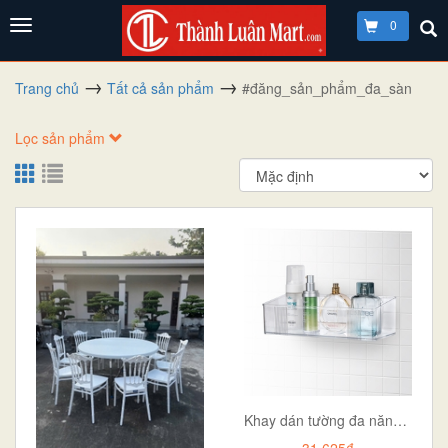
0
Trang chủ
Tất cả sản phẩm
#đăng_sản_phẩm_đa_sàn
Lọc sản phẩm
Khay dán tường đa năng hokori 5705 khay dán tường không cần khoan nhựa cao cấp aladanh-net-vn
31.625₫