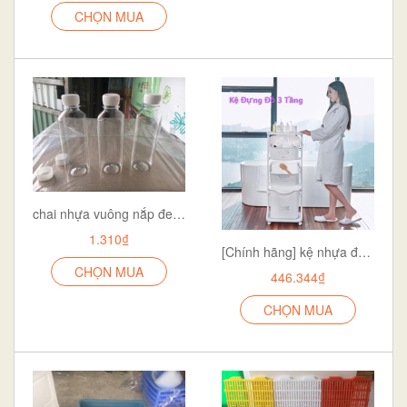
CHỌN MUA
chai nhựa vuông nắp đen hoặc trắng - chai nhựa trà sữa 330ml - nhựa Việt Nhật
1.310₫
[Chính hãng] kệ nhựa đựng đồ 3 tầng đa năng cao cấp có bánh xe hàng nhựa Việt Nhật siêu tiện lợi cho mọi không gia sống
CHỌN MUA
446.344₫
CHỌN MUA