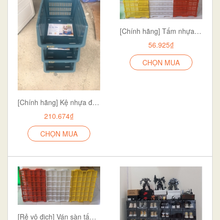
[Chính hãng] Tấm nhựa lót sàn chuồng heo (lợn) bằng nhựa 40 X 50 cm chất lượng cao
56.925₫
CHỌN MUA
[Chính hãng] Kệ nhựa để đồ cao cấp đa năng xếp gọn ,xếp tầng có bánh xe cao 3 tầng NO:5569
210.674₫
CHỌN MUA
[Rẻ vô địch] Ván sàn tấm nhựa lót sàn chuồng heo chất lượng giá rẻ nhất thị trường