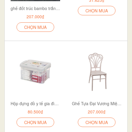
ghế đốt trúc bambo trắng ngọc trai dành cho nhà hàng quán ăn và sự kiện aladanh-net-vn
CHỌN MUA
207.000₫
CHỌN MUA
Hộp đựng đồ y tế gia đình 6576-1 nhựa trong suốt có quai sách có khóa 2 lớp tiện lợi aladanh-net-vn
Ghế Tựa Đại Vương Miện – Sang Trọng, Bền Bỉ, Sàn Dụng Cho Mọi Không Gian dành cho nhà hàng khách sạn sự kiện
80.500₫
207.000₫
CHỌN MUA
CHỌN MUA