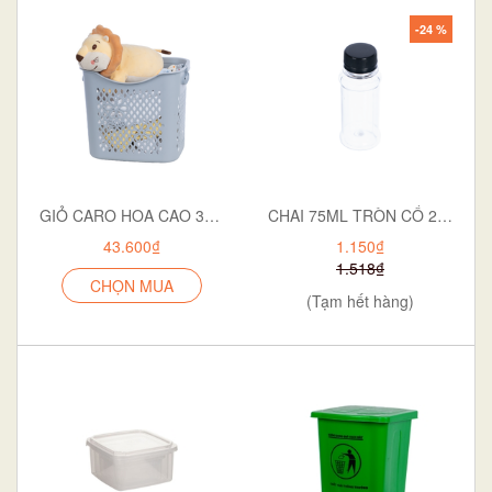
-24 %
GIỎ CARO HOA CAO 3371
CHAI 75ML TRÒN CỔ 28 NGẮN P12-0551
43.600₫
1.150₫
1.518₫
CHỌN MUA
(Tạm hết hàng)