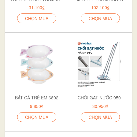
31.100₫
102.100₫
CHỌN MUA
CHỌN MUA
BÁT CÁ TRẺ EM 6802
CHỔI GẠT NƯỚC 9501
9.850₫
30.950₫
CHỌN MUA
CHỌN MUA