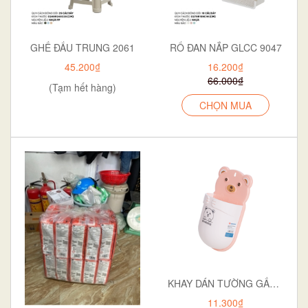
GHẾ ĐẨU TRUNG 2061
RỔ ĐAN NẮP GLCC 9047
45.200₫
16.200₫
66.000₫
(Tạm hết hàng)
CHỌN MUA
KHAY DÁN TƯỜNG GẤU 5703
11.300₫