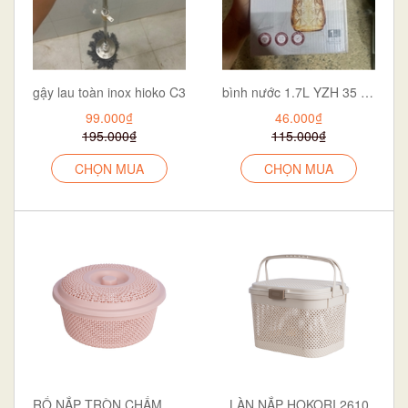
gậy lau toàn inox hioko C3
bình nước 1.7L YZH 35 vàng
99.000₫
46.000₫
195.000₫
115.000₫
CHỌN MUA
CHỌN MUA
RỔ NẮP TRÒN CHẤM BI TO HOKORI 3276
LÀN NẮP HOKORI 2610