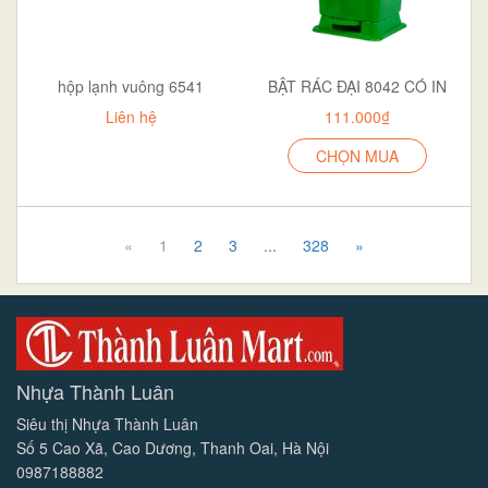
hộp lạnh vuông 6541
BẬT RÁC ĐẠI 8042 CÓ IN
Liên hệ
111.000₫
CHỌN MUA
«
1
2
3
...
328
»
Nhựa Thành Luân
Siêu thị Nhựa Thành Luân
Số 5 Cao Xã, Cao Dương, Thanh Oai, Hà Nội
0987188882