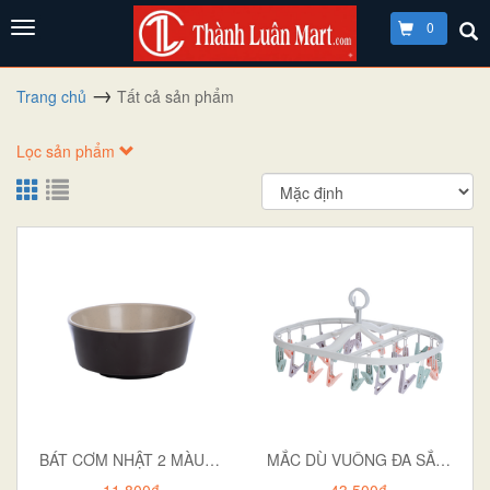
0
Trang chủ
Tất cả sản phẩm
Lọc sản phẩm
BÁT CƠM NHẬT 2 MÀU 6864
MẮC DÙ VUÔNG ĐA SẮC 24 KẸP 2799
11.800₫
43.500₫