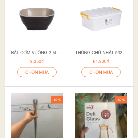
BÁT CƠM VUÔNG 2 MÀU 6807
THÙNG CHỮ NHẬT 5332 TRẮNG ĐỤC
9.350₫
64.900₫
CHỌN MUA
CHỌN MUA
-49 %
-60 %