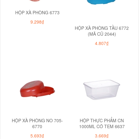
HỘP XÀ PHÒNG 6773
9.298₫
HỘP XÀ PHÒNG TẦU 6772
(MÃ CŨ 2044)
4.807₫
HỘP XÀ PHÒNG NO 705-
HỘP THỰC PHẨM CN
6770
1000ML CÓ TEM 6637
5.693₫
3.669₫