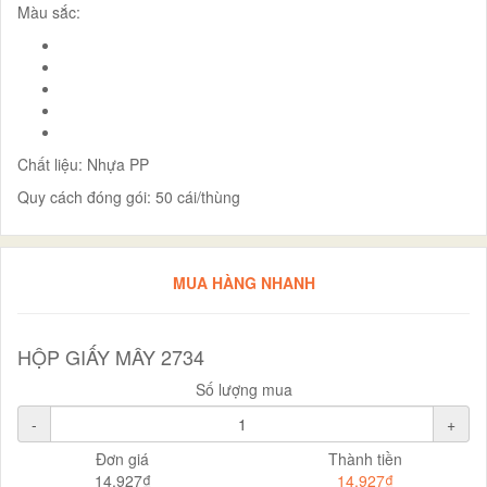
Màu sắc:
Chất liệu: Nhựa PP
Quy cách đóng gói: 50 cái/thùng
MUA HÀNG NHANH
HỘP GIẤY MÂY 2734
Số lượng mua
-
+
Đơn giá
Thành tiền
14.927₫
14.927₫