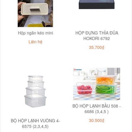
Hộp ngăn kéo mini
HỘP ĐỰNG THÌA ĐŨA
HOKORI 6792
Liên hệ
35.700₫
BỘ HỘP LẠNH BẦU 508 -
6686 (3,4,5 )
30.500₫
BỘ HỘP LẠNH VUÔNG 4-
6575 (2,3,4,5)