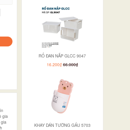
RỔ ĐAN NẮP GLCC 9047
16.200₫
66.000₫
ín
 gia
 gia
KHAY DÁN TƯỜNG GẤU 5703
ch