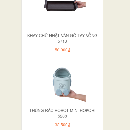
KHAY CHỮ NHẬT VÂN GỖ TAY VỒNG
5713
50.900₫
THÙNG RÁC ROBOT MINI HOKORI
5268
32.500₫