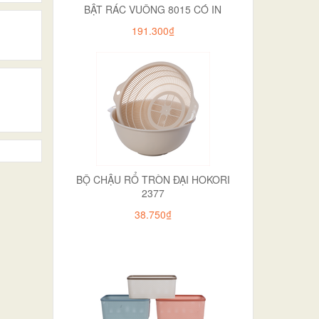
BẬT RÁC VUÔNG 8015 CÓ IN
191.300₫
BỘ CHẬU RỔ TRÒN ĐẠI HOKORI
2377
38.750₫