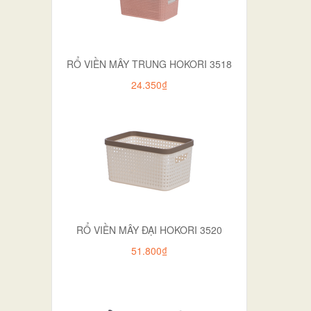
RỔ VIỀN MÂY TRUNG HOKORI 3518
24.350₫
RỔ VIỀN MÂY ĐẠI HOKORI 3520
51.800₫