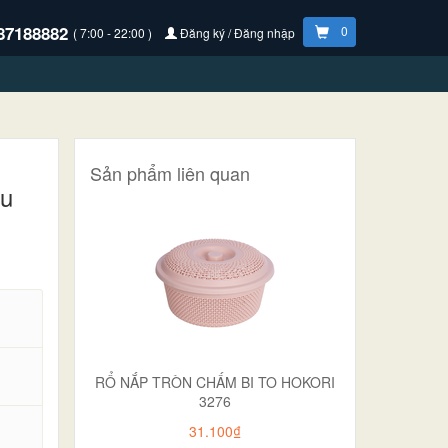
87188882
0
( 7:00 - 22:00 )
Đăng ký / Đăng nhập
Sản phẩm liên quan
au
RỔ NẮP TRÒN CHẤM BI TO HOKORI
3276
31.100₫
.