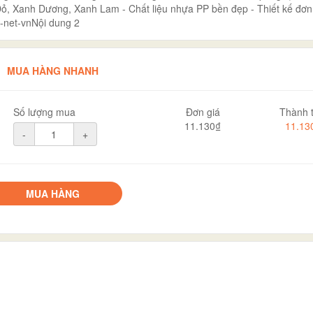
Đỏ, Xanh Dương, Xanh Lam - Chất liệu nhựa PP bền đẹp - Thiết kế đơn
h-net-vnNội dung 2
MUA HÀNG NHANH
Số lượng mua
Đơn giá
Thành t
11.130₫
11.13
-
+
MUA HÀNG