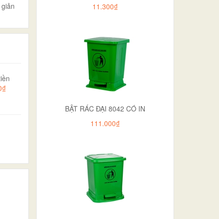
 giản
11.300₫
iền
0₫
BẬT RÁC ĐẠI 8042 CÓ IN
111.000₫