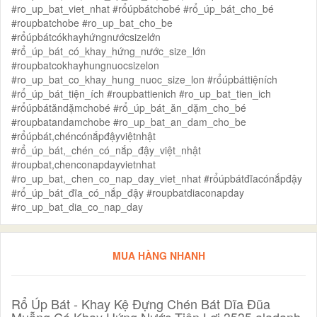
#ro_up_bat_viet_nhat #rổúpbátchobé #rổ_úp_bát_cho_bé
#roupbatchobe #ro_up_bat_cho_be
#rổúpbátcókhayhứngnướcsizelớn
#rổ_úp_bát_có_khay_hứng_nước_size_lớn
#roupbatcokhayhungnuocsizelon
#ro_up_bat_co_khay_hung_nuoc_size_lon #rổúpbáttiệních
#rổ_úp_bát_tiện_ích #roupbattienich #ro_up_bat_tien_ich
#rổúpbátăndặmchobé #rổ_úp_bát_ăn_dặm_cho_bé
#roupbatandamchobe #ro_up_bat_an_dam_cho_be
#rổúpbát,chéncónắpđậyviệtnhật
#rổ_úp_bát,_chén_có_nắp_đậy_việt_nhật
#roupbat,chenconapdayvietnhat
#ro_up_bat,_chen_co_nap_day_viet_nhat #rổúpbátđĩacónắpđậy
#rổ_úp_bát_đĩa_có_nắp_đậy #roupbatdiaconapday
#ro_up_bat_dia_co_nap_day
MUA HÀNG NHANH
Rổ Úp Bát - Khay Kệ Đựng Chén Bát Dĩa Đũa