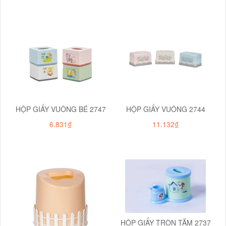
HỘP GIẤY VUÔNG BÉ 2747
HỘP GIẤY VUÔNG 2744
6.831₫
11.132₫
HỘP GIẤY TRÒN TĂM 2737