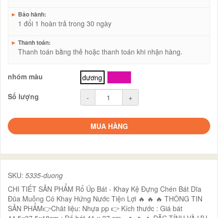
►
Bảo hành:
1 đổi 1 hoàn trả trong 30 ngày
►
Thanh toán:
Thanh toán bằng thẻ hoặc thanh toán khi nhận hàng.
nhóm màu
dương
hồng
Số lượng
-
+
MUA HÀNG
SKU:
5335-duong
CHI TIẾT SẢN PHẨM Rổ Úp Bát - Khay Kệ Đựng Chén Bát Dĩa
Đũa Muỗng Có Khay Hứng Nước Tiện Lợi 🔥 🔥 🔥 THÔNG TIN
SẢN PHẨM👉Chât liệu: Nhựa pp 👉 Kích thước : Giá bát