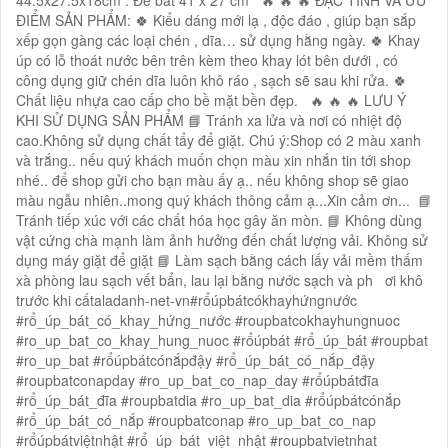
44.5x27.5x18cm : Đế bát 41 x 27 cm 🔥 🔥 🔥 ĐẶC TÍNH VÀ ƯU
ĐIỂM SẢN PHẨM: 🍀 Kiểu dáng mới lạ , độc đáo , giúp bạn sắp
xếp gọn gàng các loại chén , dĩa… sử dụng hằng ngày. 🍀 Khay
úp có lỗ thoát nước bên trên kèm theo khay lót bên dưới , có
công dụng giữ chén dĩa luôn khô ráo , sạch sẽ sau khi rửa. 🍀
Chất liệu nhựa cao cấp cho bề mặt bền đẹp. 🔥 🔥 🔥 LƯU Ý
KHI SỬ DỤNG SẢN PHẨM 📘 Tránh xa lửa và nơi có nhiệt độ
cao.Không sử dụng chất tẩy để giặt. Chú ý:Shop có 2 màu xanh
và trắng.. nếu quý khách muốn chọn màu xin nhắn tin tới shop
nhé.. để shop gửi cho bạn màu ấy ạ.. nếu không shop sẽ giao
màu ngẫu nhiên..mong quý khách thông cảm ạ...Xin cảm ơn... 📘
Tránh tiếp xúc với các chất hóa học gây ăn mòn. 📘 Không dùng
vật cứng chà mạnh làm ảnh hưởng đến chất lượng vải. Không sử
dụng máy giặt để giặt 📘 Làm sạch bằng cách lấy vải mềm thấm
xà phòng lau sạch vết bẩn, lau lại bằng nước sạch và ph ơi khô
trước khi cấtaladanh-net-vn#rổúpbátcókhayhứngnước
#rổ_úp_bát_có_khay_hứng_nước #roupbatcokhayhungnuoc
#ro_up_bat_co_khay_hung_nuoc #rổúpbát #rổ_úp_bát #roupbat
#ro_up_bat #rổúpbátcónắpđậy #rổ_úp_bát_có_nắp_đậy
#roupbatconapday #ro_up_bat_co_nap_day #rổúpbátđĩa
#rổ_úp_bát_đĩa #roupbatdia #ro_up_bat_dia #rổúpbátcónắp
#rổ_úp_bát_có_nắp #roupbatconap #ro_up_bat_co_nap
#rổúpbátviệtnhật #rổ_úp_bát_việt_nhật #roupbatvietnhat