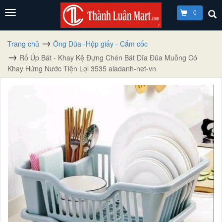
0
Trang chủ
Ông Dũa -Hộp giấy - Cắm cốc
Rổ Úp Bát - Khay Kệ Đựng Chén Bát Dĩa Đũa Muỗng Có
Khay Hứng Nước Tiện Lợi 3535 aladanh-net-vn