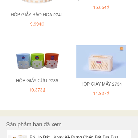
15.054₫
HỘP GIẤY RÀO HOA 2741
9.994₫
HỘP GIẤY CỪU 2735
HỘP GIẤY MÂY 2734
10.373₫
14.927₫
Sản phẩm bạn đã xem
Rổ Úp Bát - Khay Kệ Đựng Chén Bát Dĩa Đũa