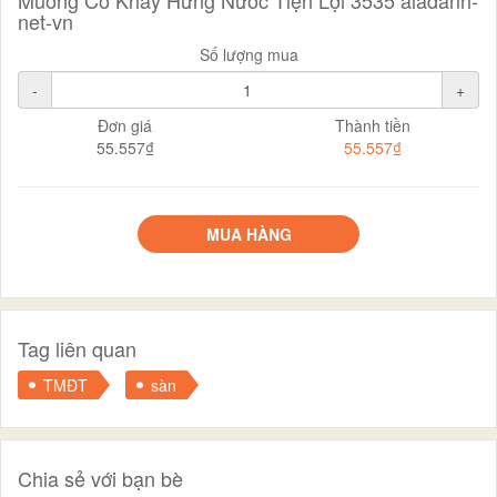
Muỗng Có Khay Hứng Nước Tiện Lợi 3535 aladanh-
net-vn
Số lượng mua
-
+
Đơn giá
Thành tiền
55.557₫
55.557₫
MUA HÀNG
Tag liên quan
TMĐT
sàn
Chia sẻ với bạn bè