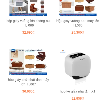
hộp giấy vuông lớn chống bui
Hộp giấy vuông đan mây lớn
TL 066
TL065
32.890₫
25.300₫
hộp giấy chữ nhật đan mây
lớn TL067
36.685₫
hộp kệ giấy nhà tắm X1
82.858₫