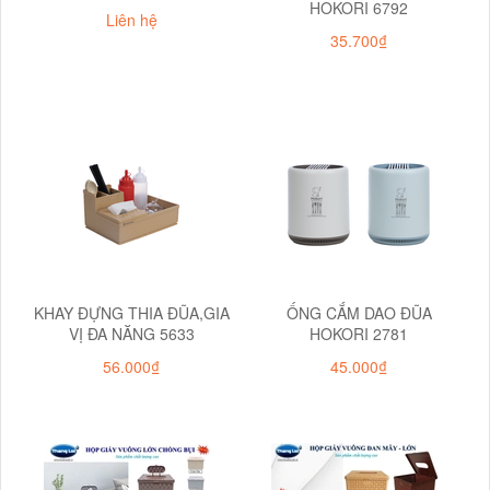
HOKORI 6792
Liên hệ
35.700₫
KHAY ĐỰNG THIA ĐŨA,GIA
ỐNG CẮM DAO ĐŨA
VỊ ĐA NĂNG 5633
HOKORI 2781
56.000₫
45.000₫