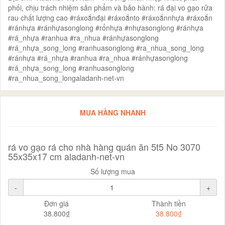
phối, chịu trách nhiệm sản phẩm và bảo hành: rá đại vo gạo rửa
rau chất lượng cao #ráxoắnđại #ráxoắnto #ráxoắnnhựa #ráxoắn
#ránhựa #ránhựasonglong #rổnhựa #nhựasonglong #ránhựa
#rá_nhựa #ranhua #ra_nhua #ránhựasonglong
#rá_nhựa_song_long #ranhuasonglong #ra_nhua_song_long
#ránhựa #rá_nhựa #ranhua #ra_nhua #ránhựasonglong
#rá_nhựa_song_long #ranhuasonglong
#ra_nhua_song_longaladanh-net-vn
MUA HÀNG NHANH
rá vo gạo rá cho nhà hàng quán ăn 5t5 No 3070
55x35x17 cm aladanh-net-vn
Số lượng mua
-
+
Đơn giá
Thành tiền
38.800₫
38.800₫