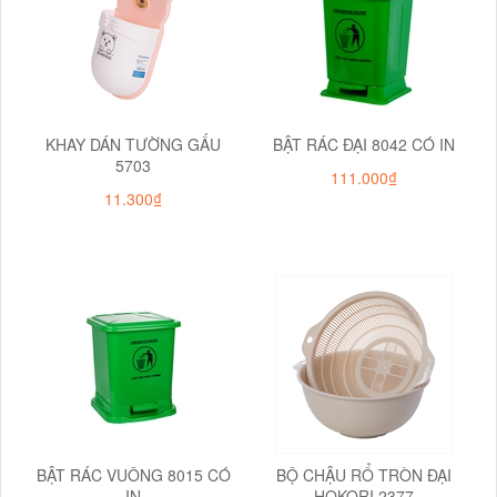
KHAY DÁN TƯỜNG GẤU
BẬT RÁC ĐẠI 8042 CÓ IN
5703
111.000₫
11.300₫
BẬT RÁC VUÔNG 8015 CÓ
BỘ CHẬU RỔ TRÒN ĐẠI
IN
HOKORI 2377