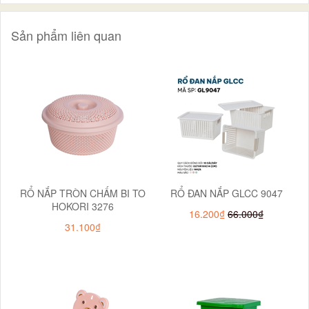
Sản phẩm liên quan
RỔ NẮP TRÒN CHẤM BI TO
RỔ ĐAN NẮP GLCC 9047
HOKORI 3276
16.200₫
66.000₫
31.100₫