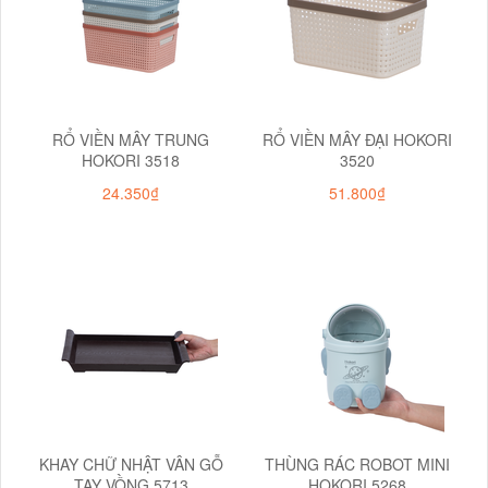
RỔ VIỀN MÂY TRUNG
RỔ VIỀN MÂY ĐẠI HOKORI
HOKORI 3518
3520
24.350₫
51.800₫
KHAY CHỮ NHẬT VÂN GỖ
THÙNG RÁC ROBOT MINI
TAY VỒNG 5713
HOKORI 5268