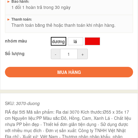
►
Bảo hành:
1 đổi 1 hoàn trả trong 30 ngày
►
Thanh toán:
Thanh toán bằng thẻ hoặc thanh toán khi nhận hàng.
nhóm màu
dương
lá
đỏ
Số lượng
-
+
MUA HÀNG
SKU:
3070-duong
RÁ đại 5t5 Mã sản phẩm: Ra dai 3070 Kích thước:Ø55 x 35x 17
cm Nguyên liệu:PP Màu sắc:Đỏ, Hồng, Cam, Xanh Lá - Chất liệu
nhựa PP bền đẹp - Thiết kế đơn giản tiện dụng - Sử dụng được
với nhiều mục đích - Đơn vị sản xuất: Công ty TNHH Việt Nhật
Địa chỉ:- Xuất xứ: Việt Nam - Thương nhân nhập khẩu, phân