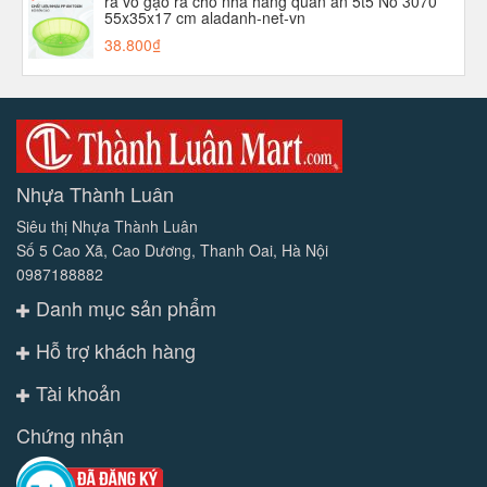
rá vo gạo rá cho nhà hàng quán ăn 5t5 No 3070
55x35x17 cm aladanh-net-vn
38.800₫
Nhựa Thành Luân
Siêu thị Nhựa Thành Luân
Số 5 Cao Xã, Cao Dương, Thanh Oai, Hà Nội
0987188882
Danh mục sản phẩm
Hỗ trợ khách hàng
Tài khoản
Chứng nhận