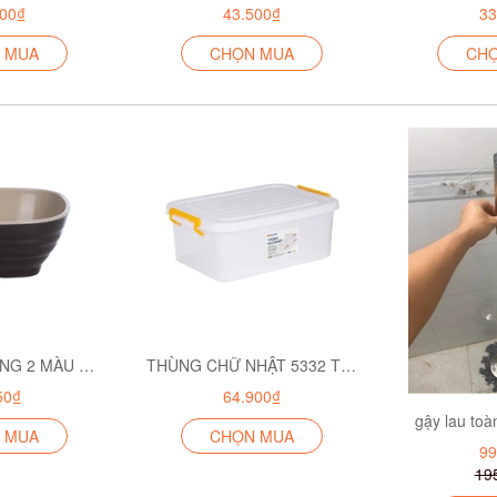
800₫
43.500₫
33
 MUA
CHỌN MUA
CH
BÁT CƠM VUÔNG 2 MÀU 6807
THÙNG CHỮ NHẬT 5332 TRẮNG ĐỤC
50₫
64.900₫
gậy lau toà
 MUA
CHỌN MUA
99
19