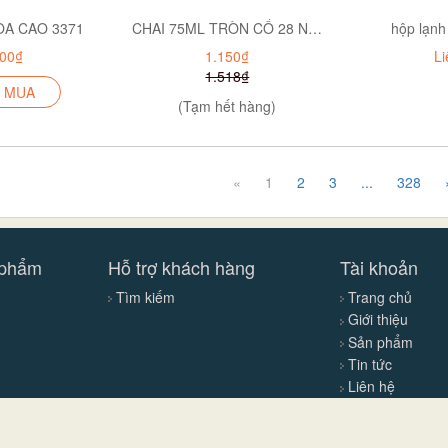
OA CAO 3371
CHAI 75ML TRÒN CỔ 28 NGẮN P12-0551
hộp lạnh
600₫
1.150₫
Li
1.518₫
 MUA
(Tạm hết hàng)
«
1
2
3
...
328
 phẩm
Hỗ trợ khách hàng
Tài khoản
Tìm kiếm
Trang chủ
Giới thiệu
Sản phẩm
Tin tức
Liên hệ