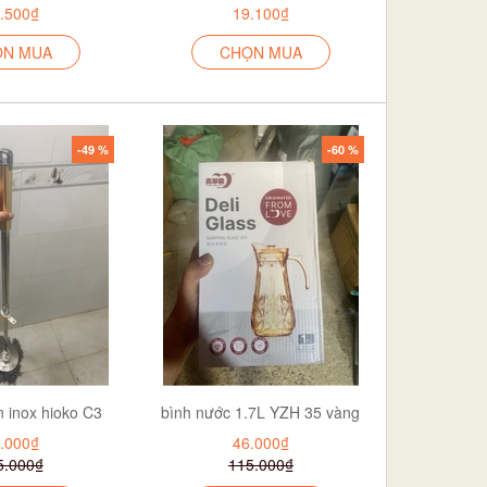
.500₫
19.100₫
ỌN MUA
CHỌN MUA
-49 %
-60 %
n inox hioko C3
bình nước 1.7L YZH 35 vàng
.000₫
46.000₫
5.000₫
115.000₫