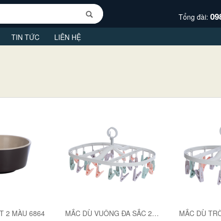
09
Tổng đài:
TIN TỨC
LIÊN HỆ
T 2 MÀU 6864
MẮC DÙ VUÔNG ĐA SẮC 24 KẸP 2799