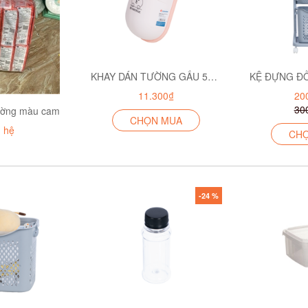
KHAY DÁN TƯỜNG GẤU 5703
11.300₫
20
30
 tường màu cam
CHỌN MUA
n hệ
CH
-24 %