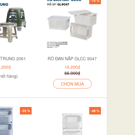
-75 %
 TRUNG 2061
RỔ ĐAN NẮP GLCC 9047
.200₫
16.200₫
66.000₫
hết hàng)
CHỌN MUA
-33 %
-49 %