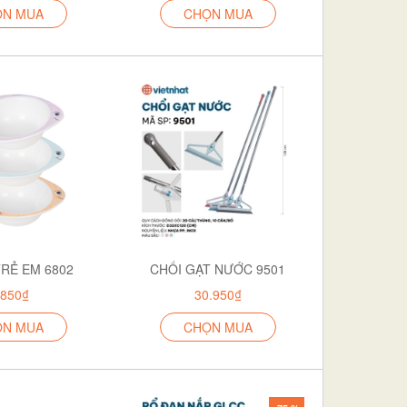
ỌN MUA
CHỌN MUA
TRẺ EM 6802
CHỔI GẠT NƯỚC 9501
.850₫
30.950₫
ỌN MUA
CHỌN MUA