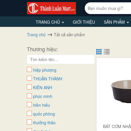
TRANG CHỦ
GIỚI THIỆU
SẢN PHẨM
Trang chủ
Tất cả sản phẩm
Thương hiệu:
hiệp phượng
THUẬN THÀNH
KIÊN ANH
phúc minh
hiền hiếu
quốc phòng
thưởng thảo
BÁT CƠM NHẬ