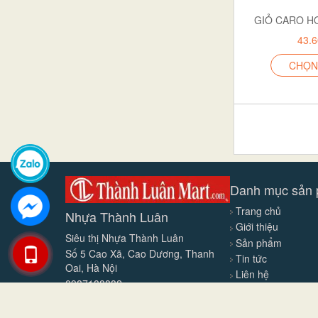
GIỎ CARO H
BỘ CA
43.
GẮP ĐÁ
BÌNH Ủ
CHỌN
tủ giầy
Phụ kiện bàn ăn
Phụ kiện uống trà
lọ tương ớt
VỈ ĐÁ DẺO
Danh mục sản
VỈ ĐÁ
Trang chủ
XÔ
Nhựa Thành Luân
Giới thiệu
VIỆT NHẬT
Siêu thị Nhựa Thành Luân
Sản phẩm
Số 5 Cao Xã, Cao Dương, Thanh
TỦ T666
Tin tức
Oai, Hà Nội
Liên hệ
TỦ KIỂU
0987188882
TỦ HOA BÉ