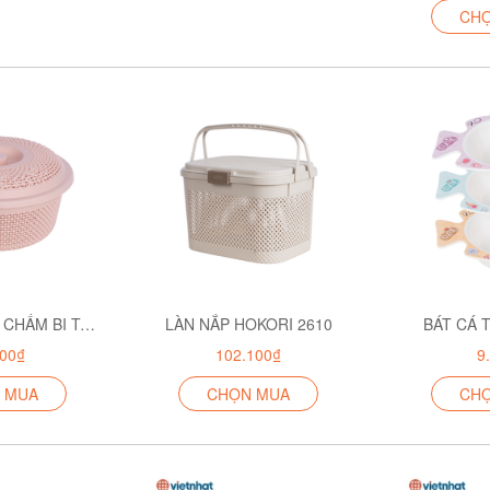
CH
RỔ NẮP TRÒN CHẤM BI TO HOKORI 3276
LÀN NẮP HOKORI 2610
BÁT CÁ 
100₫
102.100₫
9
 MUA
CHỌN MUA
CH