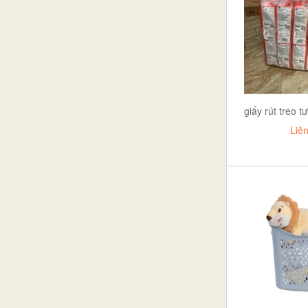
Việt Nam
BÁT+TÔ
thành luân
khay mứt
GIA LONG
BÀN INOX
VIỆT NHẬT
àn, ghế các loại (BG001)
phụ kiện
giấy rút treo
LỌ KEO
Liê
CHỔI QUÉT NƯỚC
CỌ VỆ SINH
CẶP LỒNG
LỌ HOA
BÔ+BỆ VỆ SINH
bộ xửng
BÌNH HÚT+BÌNH ĐỰNG NƯỚC
KHAY CƠM
thìa