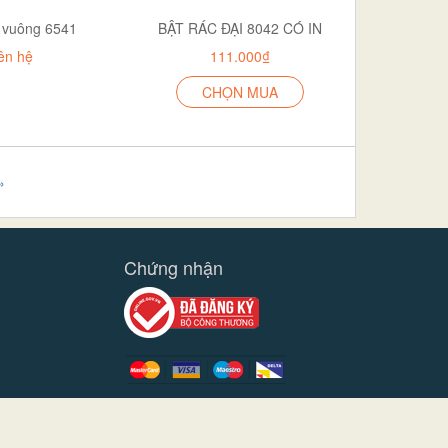
 vuông 6541
BẬT RÁC ĐẠI 8042 CÓ IN
ên hệ
111.000₫
CHỌN MUA
»
Chứng nhận