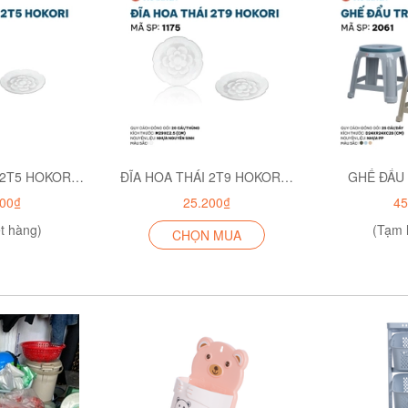
ĐĨA HOA THÁI 2T5 HOKORI 1174
ĐĨA HOA THÁI 2T9 HOKORI 1175
GHẾ ĐẨU
500₫
25.200₫
45
t hàng)
(Tạm 
CHỌN MUA