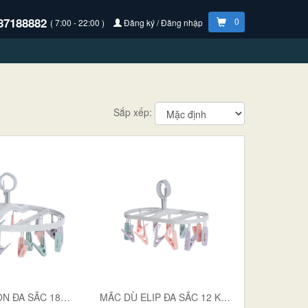
87188882
0
( 7:00 - 22:00 )
Đăng ký / Đăng nhập
Sắp xếp:
MẮC DÙ TRÒN ĐA SẮC 18 KẸP 2798
MẮC DÙ ELIP ĐA SẮC 12 KẸP 2800