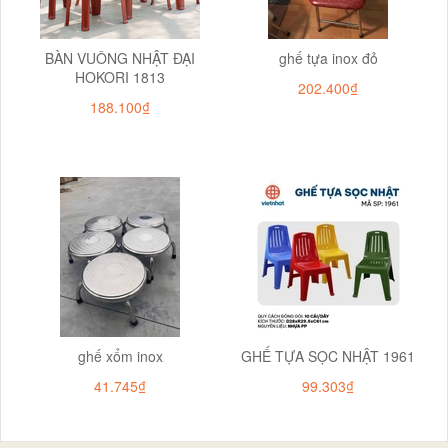
BÀN VUÔNG NHẬT ĐẠI
ghế tựa inox đỏ
HOKORI 1813
202.400₫
188.100₫
ghế xổm inox
GHẾ TỰA SỌC NHẬT 1961
41.745₫
99.303₫