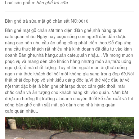
Loại sản phẩm:
bàn ghế trà sữa
Bàn ghế trà sữa mặt gỗ chân sắt NO:0010
Bàn ghế mặt gỗ chân sắt tĩnh điện :Bàn ghế,nhà hàng,quán
cafe,quán nhậu Ngày nay cuộc sống con người dần dần được
nâng cao nên nhu cầu ăn uống cũng phát triển theo.Để đáp ứng
nhu cầu thực khách rất nhiều nhà kinh doanh đã đầu tư vào kinh
doanh Bàn ghế,nhà hàng,quán cafe,quán nhậu... Và mong muốn
phục vụ và mang đến cho khách hàng những món ăn,thức uống
ngon,bổ,rẻ,mà chất lượng. Tuy nhiên ngoài món ăn,thức uống
ngon mà thực khách đòi hỏi một không gia sang trọng đẹp đẽ,Nội
thất phải đẹp hợp vệ sinh,kiểu dáng độc lạ.Vì thế việc đầu tư về
nội thất đặc biệt là bàn ghế phải tạo được cảm giác thoải mái
chắc chắn và ấn tượng cho khách hàng khi vào quán. Nắm bắt
được xu hướng thị trường aladanh chuyên thiết kế sản xuất và thi
công bàn ghế chân sắt mặt gỗ dành cho nhà hàng,quán
cafe,quán nhậu..