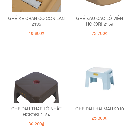
GHẾ KÊ CHÂN CÓ CON LĂN
GHẾ ĐẨU CAO LỖ VIỀN
2135
HOKORI 2159
40.600₫
73.700₫
GHẾ ĐẨU THẤP LỖ NHẬT
GHẾ ĐẨU HAI MẦU 2010
HOKORI 2154
25.300₫
36.200₫