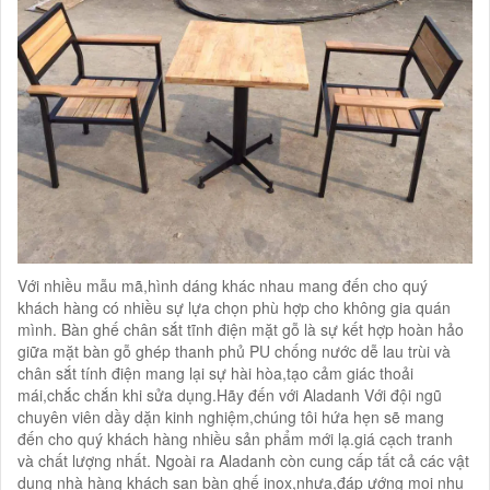
Với nhiều mẫu mã,hình dáng khác nhau mang đến cho quý
khách hàng có nhiều sự lựa chọn phù hợp cho không gia quán
mình. Bàn ghế chân sắt tĩnh điện mặt gỗ là sự kết hợp hoàn hảo
giữa mặt bàn gỗ ghép thanh phủ PU chống nước dễ lau trùi và
chân sắt tính điện mang lại sự hài hòa,tạo cảm giác thoải
mái,chắc chắn khi sửa dụng.Hãy đến với Aladanh Với đội ngũ
chuyên viên dầy dặn kinh nghiệm,chúng tôi hứa hẹn sẽ mang
đến cho quý khách hàng nhiều sản phẩm mới lạ.giá cạch tranh
và chất lượng nhất. Ngoài ra Aladanh còn cung cấp tất cả các vật
dụng nhà hàng khách sạn bàn ghế inox,nhựa,đáp ướng mọi nhu