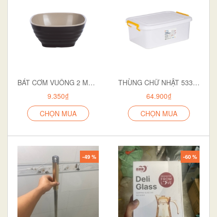
BÁT CƠM VUÔNG 2 MÀU 6807
THÙNG CHỮ NHẬT 5332 TRẮNG ĐỤC
9.350₫
64.900₫
CHỌN MUA
CHỌN MUA
-49 %
-60 %