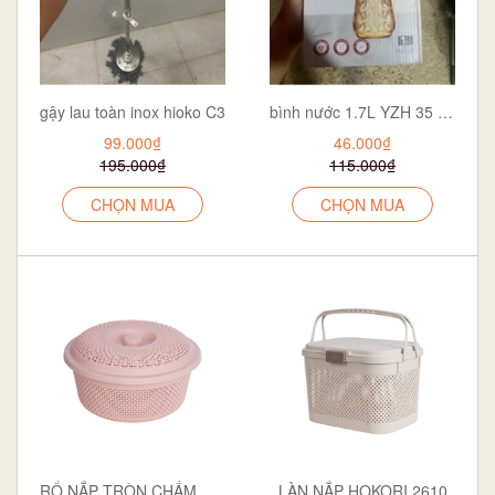
gậy lau toàn inox hioko C3
bình nước 1.7L YZH 35 vàng
99.000₫
46.000₫
195.000₫
115.000₫
CHỌN MUA
CHỌN MUA
RỔ NẮP TRÒN CHẤM BI TO HOKORI 3276
LÀN NẮP HOKORI 2610