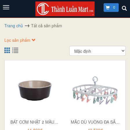
0
Trang chủ
Tất cả sản phẩm
Lọc sản phẩm
BÁT CƠM NHẬT 2 MÀU 6864
MẮC DÙ VUÔNG ĐA SẮC 24 KẸP 2799
11.800₫
43.500₫