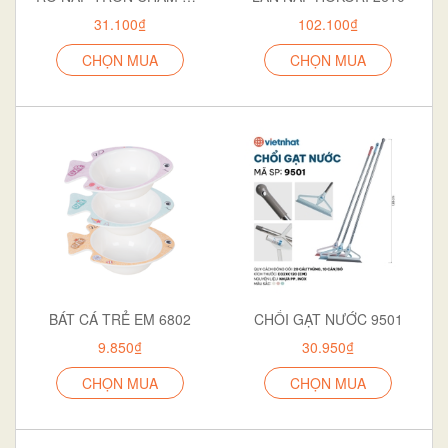
31.100₫
102.100₫
CHỌN MUA
CHỌN MUA
BÁT CÁ TRẺ EM 6802
CHỔI GẠT NƯỚC 9501
9.850₫
30.950₫
CHỌN MUA
CHỌN MUA