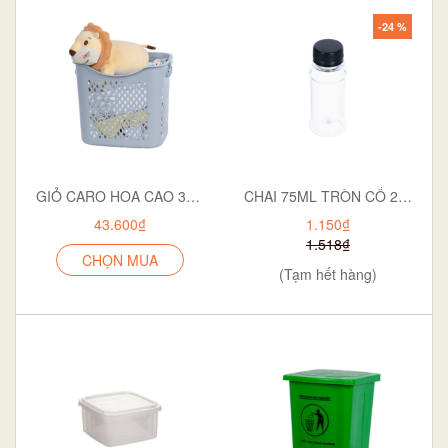
-24 %
GIỎ CARO HOA CAO 3371
CHAI 75ML TRÒN CỔ 28 NGẮN P12-0551
43.600₫
1.150₫
1.518₫
CHỌN MUA
(Tạm hết hàng)