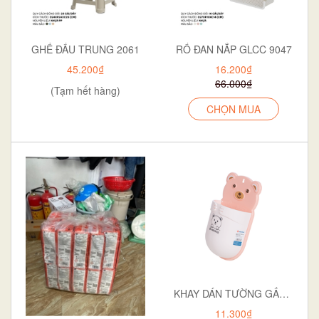
GHẾ ĐẨU TRUNG 2061
RỔ ĐAN NẮP GLCC 9047
45.200₫
16.200₫
66.000₫
(Tạm hết hàng)
CHỌN MUA
KHAY DÁN TƯỜNG GẤU 5703
11.300₫