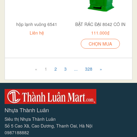
hộp lạnh vuông 6541
BẬT RÁC ĐẠI 8042 CÓ IN
Liên hệ
111.000₫
CHỌN MUA
«
1
2
3
...
328
»
Nhựa Thành Luân
Siêu thị Nhựa Thành Luân
Số 5 Cao Xã, Cao Dương, Thanh Oai, Hà Nội
0987188882