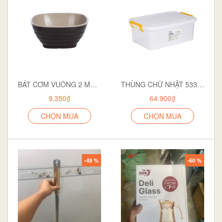
BÁT CƠM VUÔNG 2 MÀU 6807
THÙNG CHỮ NHẬT 5332 TRẮNG ĐỤC
9.350₫
64.900₫
CHỌN MUA
CHỌN MUA
-49 %
-60 %