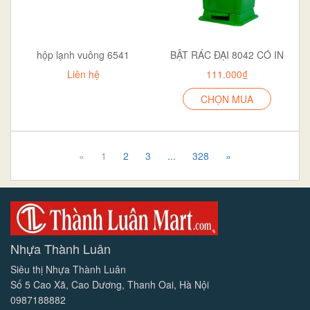
hộp lạnh vuông 6541
BẬT RÁC ĐẠI 8042 CÓ IN
Liên hệ
111.000₫
CHỌN MUA
«
1
2
3
...
328
»
Nhựa Thành Luân
Siêu thị Nhựa Thành Luân
Số 5 Cao Xã, Cao Dương, Thanh Oai, Hà Nội
0987188882