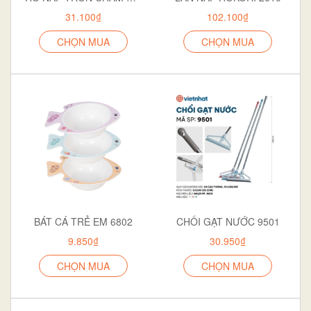
31.100₫
102.100₫
CHỌN MUA
CHỌN MUA
BÁT CÁ TRẺ EM 6802
CHỔI GẠT NƯỚC 9501
9.850₫
30.950₫
CHỌN MUA
CHỌN MUA