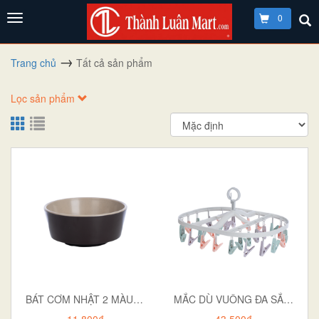
0
Trang chủ
Tất cả sản phẩm
Lọc sản phẩm
BÁT CƠM NHẬT 2 MÀU 6864
MẮC DÙ VUÔNG ĐA SẮC 24 KẸP 2799
11.800₫
43.500₫