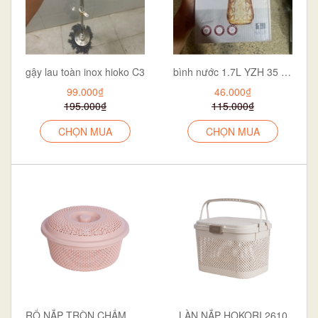
gậy lau toàn inox hioko C3
bình nước 1.7L YZH 35 vàng
99.000₫
46.000₫
195.000₫
115.000₫
CHỌN MUA
CHỌN MUA
RỔ NẮP TRÒN CHẤM BI TO HOKORI 3276
LÀN NẮP HOKORI 2610