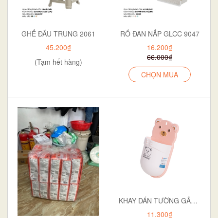
GHẾ ĐẨU TRUNG 2061
RỔ ĐAN NẮP GLCC 9047
45.200₫
16.200₫
66.000₫
(Tạm hết hàng)
CHỌN MUA
KHAY DÁN TƯỜNG GẤU 5703
11.300₫