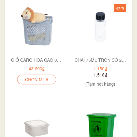
-24 %
GIỎ CARO HOA CAO 3371
CHAI 75ML TRÒN CỔ 28 NGẮN P12-0551
43.600₫
1.150₫
1.518₫
CHỌN MUA
(Tạm hết hàng)