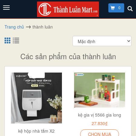
0
Trang chủ
thành luân
Các sản phẩm của thành luân
kệ gia vị 5566 gia long
27.830₫
kệ hộp nhà tắm X2
CHỌN MUA