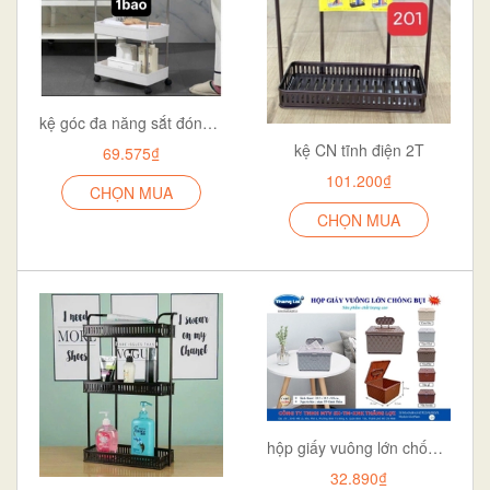
kệ góc đa năng sắt đóng hộp
kệ CN tĩnh điện 2T
69.575₫
101.200₫
CHỌN MUA
CHỌN MUA
hộp giấy vuông lớn chống bui TL 066
32.890₫