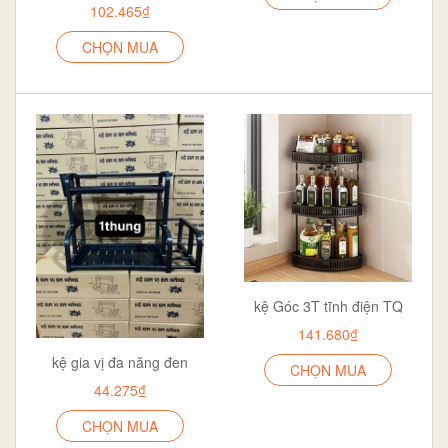
102.465₫
CHỌN MUA
kệ Góc 3T tĩnh điện TQ
141.680₫
kệ gia vị đa năng đen
CHỌN MUA
44.275₫
CHỌN MUA