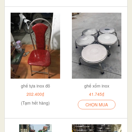
ghế tựa inox đỏ
ghế xổm inox
202.400₫
41.745₫
(Tạm hết hàng)
CHỌN MUA