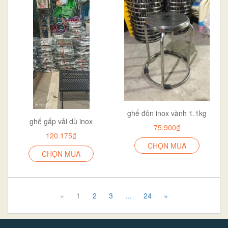
ghế đôn inox vành 1.1kg
ghế gấp vải dù inox
75.900₫
120.175₫
CHỌN MUA
CHỌN MUA
«
1
2
3
...
24
»