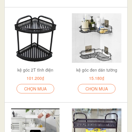
kệ góc 2T tĩnh điện
kệ góc đen dán tường
101.200₫
15.180₫
CHỌN MUA
CHỌN MUA