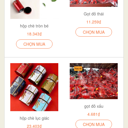
Gọt đỏ thái
11.259₫
hộp chè tròn bé
CHỌN MUA
18.343₫
CHỌN MUA
gọt đỏ xấu
4.681₫
hộp chè lục giác
CHỌN MUA
23.403₫