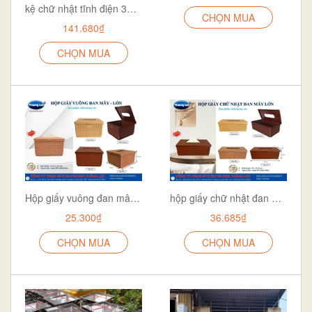
kệ chữ nhật tĩnh điện 3T TQ
CHỌN MUA
141.680₫
CHỌN MUA
Hộp giấy vuông đan mây lớn TL065
hộp giấy chữ nhật đan mây lớn TL067
25.300₫
36.685₫
CHỌN MUA
CHỌN MUA