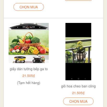
CHỌN MUA
giấy dán tường bếp ga to
21.505₫
(Tạm hết hàng)
giỏ hoa cheo ban công
21.505₫
CHỌN MUA