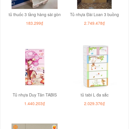
tủ thuốc 3 tầng hàng sài gòn
Tủ nhựa Đài Loan 3 buồng
183.299₫
2.749.478₫
Tủ nhựa Duy Tân TABIS
tủ tabi L đa sắc
1.440.203₫
2.029.376₫