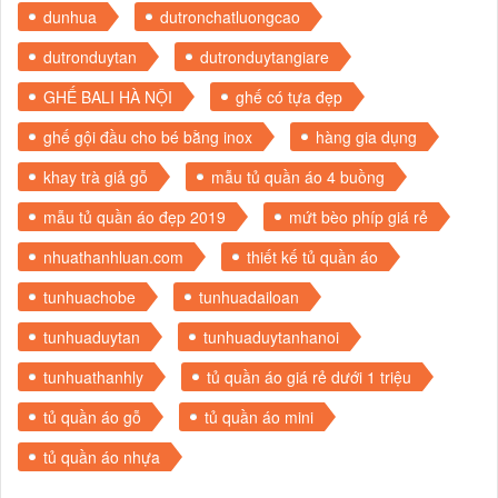
dunhua
dutronchatluongcao
dutronduytan
dutronduytangiare
GHẾ BALI HÀ NỘI
ghế có tựa đẹp
ghế gội đầu cho bé bằng inox
hàng gia dụng
khay trà giả gỗ
mẫu tủ quần áo 4 buồng
mẫu tủ quần áo đẹp 2019
mứt bèo phíp giá rẻ
nhuathanhluan.com
thiết kế tủ quần áo
tunhuachobe
tunhuadailoan
tunhuaduytan
tunhuaduytanhanoi
tunhuathanhly
tủ quần áo giá rẻ dưới 1 triệu
tủ quần áo gỗ
tủ quần áo mini
tủ quần áo nhựa