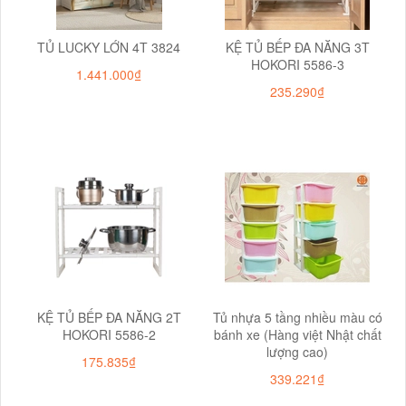
TỦ LUCKY LỚN 4T 3824
KỆ TỦ BẾP ĐA NĂNG 3T
HOKORI 5586-3
1.441.000₫
235.290₫
KỆ TỦ BẾP ĐA NĂNG 2T
Tủ nhựa 5 tầng nhiều màu có
HOKORI 5586-2
bánh xe (Hàng việt Nhật chất
lượng cao)
175.835₫
339.221₫