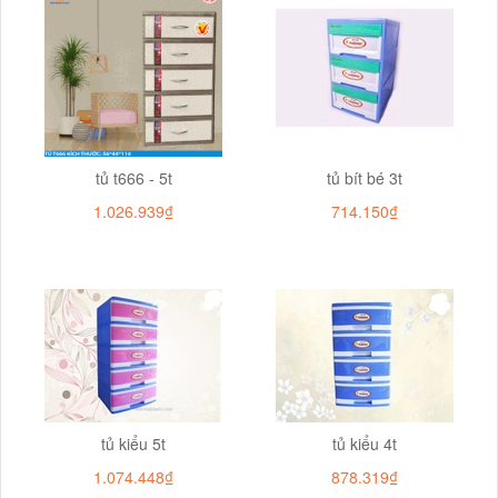
tủ t666 - 5t
tủ bít bé 3t
1.026.939₫
714.150₫
tủ kiểu 5t
tủ kiểu 4t
1.074.448₫
878.319₫