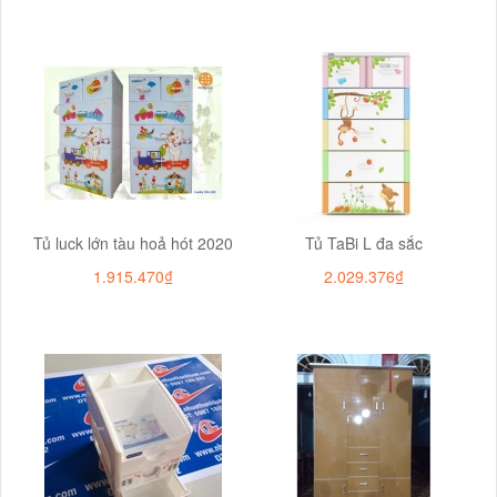
Tủ luck lớn tàu hoả hót 2020
Tủ TaBi L đa sắc
1.915.470₫
2.029.376₫