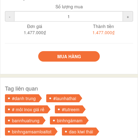
Số lượng mua
-
+
Đơn giá
Thành tiền
1.477.000₫
1.477.000₫
MUA HÀNG
Tag liên quan
#danh trung
#launhathai
# môi inox giá rẻ
#tutreem
bannhuatrung
binhngámam
binhngamsamloaitot
dao kiwi thái