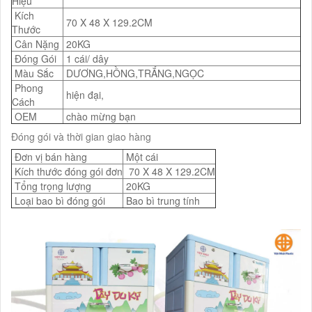
Hiệu
Kích
70 X 48 X 129.2CM
Thước
Cân Nặng
20KG
Đóng Gói
1 cái/ dây
Màu Sắc
DƯƠNG,HỒNG,TRẮNG,NGỌC
Phong
hiện đại,
Cách
OEM
chào mừng bạn
Đóng gói và thời gian giao hàng
Đơn vị bán hàng
Một cái
Kích thước đóng gói đơn
70 X 48 X 129.2CM
Tổng trọng lượng
20KG
Loại bao bì đóng gói
Bao bì trung tính