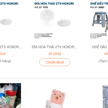
ĐĨA HOA THÁI 2T5 HOKORI 1174
ĐĨA HOA THÁI 2T9 HOKORI 1175
GHẾ ĐẨU
500₫
25.200₫
45
t hàng)
(Tạm 
CHỌN MUA