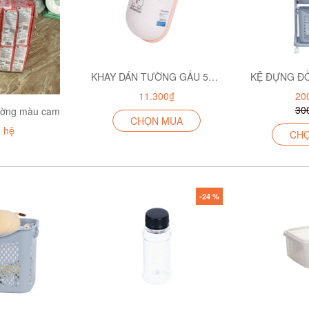
KHAY DÁN TƯỜNG GẤU 5703
11.300₫
20
30
 tường màu cam
CHỌN MUA
n hệ
CH
-24 %