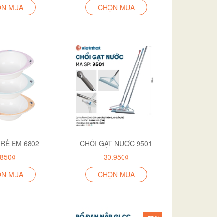
ỌN MUA
CHỌN MUA
TRẺ EM 6802
CHỔI GẠT NƯỚC 9501
.850₫
30.950₫
ỌN MUA
CHỌN MUA