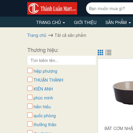
TRANG CHỦ
GIỚI THIỆU
SẢN PHẨM
Trang chủ
Tất cả sản phẩm
Thương hiệu:
hiệp phượng
THUẬN THÀNH
KIÊN ANH
phúc minh
hiền hiếu
quốc phòng
thưởng thảo
BÁT CƠM NHẬ