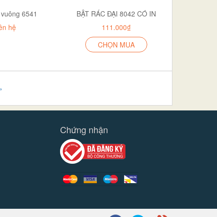
 vuông 6541
BẬT RÁC ĐẠI 8042 CÓ IN
ên hệ
111.000₫
CHỌN MUA
»
Chứng nhận