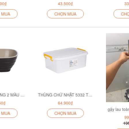
800₫
43.500₫
33
 MUA
CHỌN MUA
CH
BÁT CƠM VUÔNG 2 MÀU 6807
THÙNG CHỮ NHẬT 5332 TRẮNG ĐỤC
50₫
64.900₫
gậy lau toà
 MUA
CHỌN MUA
99
19