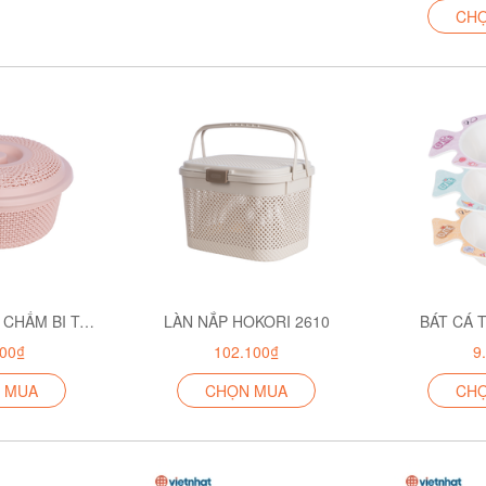
CH
RỔ NẮP TRÒN CHẤM BI TO HOKORI 3276
LÀN NẮP HOKORI 2610
BÁT CÁ 
100₫
102.100₫
9
 MUA
CHỌN MUA
CH