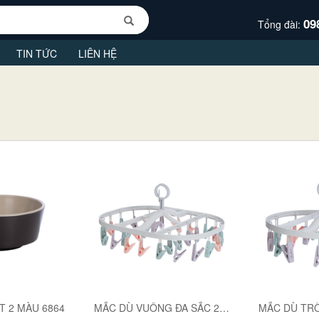
09
Tổng đài:
TIN TỨC
LIÊN HỆ
T 2 MÀU 6864
MẮC DÙ VUÔNG ĐA SẮC 24 KẸP 2799