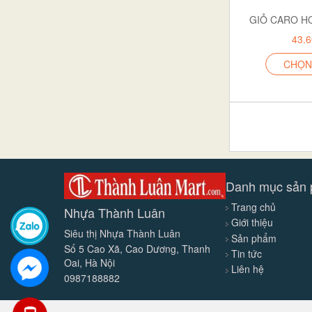
GIỎ CARO H
BỘ CA
43.
GẮP ĐÁ
BÌNH Ủ
CHỌN
tủ giầy
Phụ kiện bàn ăn
Phụ kiện uống trà
lọ tương ớt
VỈ ĐÁ DẺO
Danh mục sản
VỈ ĐÁ
Trang chủ
XÔ
Nhựa Thành Luân
Giới thiệu
VIỆT NHẬT
Siêu thị Nhựa Thành Luân
Sản phẩm
Số 5 Cao Xã, Cao Dương, Thanh
TỦ T666
Tin tức
Oai, Hà Nội
Liên hệ
TỦ KIỂU
0987188882
TỦ HOA BÉ