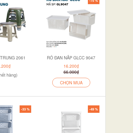
-75 %
 TRUNG 2061
RỔ ĐAN NẮP GLCC 9047
.200₫
16.200₫
66.000₫
hết hàng)
CHỌN MUA
-33 %
-49 %