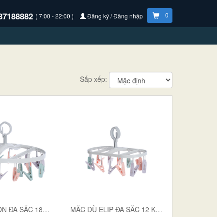
87188882
0
( 7:00 - 22:00 )
Đăng ký / Đăng nhập
Sắp xếp:
MẮC DÙ TRÒN ĐA SẮC 18 KẸP 2798
MẮC DÙ ELIP ĐA SẮC 12 KẸP 2800