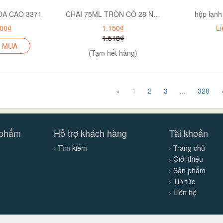
OA CAO 3371
CHAI 75ML TRÒN CỔ 28 NGẮN P12-0551
hộp lạnh
600₫
1.150₫
Li
1.518₫
 MUA
(Tạm hết hàng)
«
1
2
3
...
328
 phẩm
Hỗ trợ khách hàng
Tài khoản
Tìm kiếm
Trang chủ
Giới thiệu
Sản phẩm
Tin tức
Liên hệ