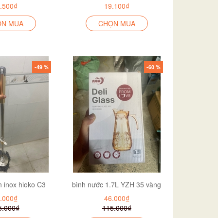
.500₫
19.100₫
ỌN MUA
CHỌN MUA
-49 %
-60 %
n inox hioko C3
bình nước 1.7L YZH 35 vàng
.000₫
46.000₫
5.000₫
115.000₫