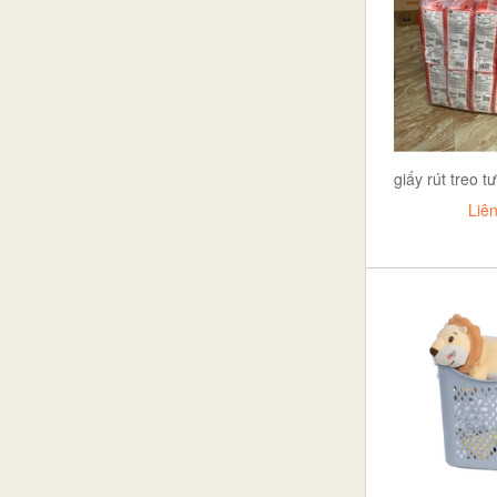
Việt Nam
BÁT+TÔ
thành luân
khay mứt
GIA LONG
BÀN INOX
VIỆT NHẬT
àn, ghế các loại (BG001)
phụ kiện
giấy rút treo
LỌ KEO
Liê
CHỔI QUÉT NƯỚC
CỌ VỆ SINH
CẶP LỒNG
LỌ HOA
BÔ+BỆ VỆ SINH
bộ xửng
BÌNH HÚT+BÌNH ĐỰNG NƯỚC
KHAY CƠM
thìa