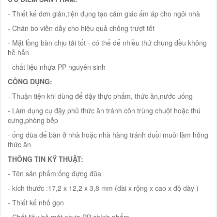
- Thiết kế đơn giản,tiện dụng tạo cảm giác ấm áp cho ngôi nhà
- Chân bo viền dầy cho hiệu quả chống trượt tốt
- Mặt lồng bàn chịu tải tốt - có thể để nhiều thứ chung đều không
hề hấn
- chất liệu nhựa PP nguyên sinh
CÔNG DỤNG:
- Thuận tiện khi dùng để đậy thực phẩm, thức ăn,nước uống
- Làm dụng cụ đậy phủ thức ăn tránh côn trùng chuột hoặc thú
cưng,phòng bếp
- ống đũa để bàn ở nhà hoặc nhà hàng tránh duồi muỗi làm hỏng
thức ăn
THÔNG TIN KỸ THUẬT:
- Tên sản phẩm:ống đựng đũa
- kích thước :17,2 x 12,2 x 3,8 mm (dài x rộng x cao x độ dày )
- Thiết kế nhỏ gọn
- Chất liệu bề mặt nhựa PP chính phẩm