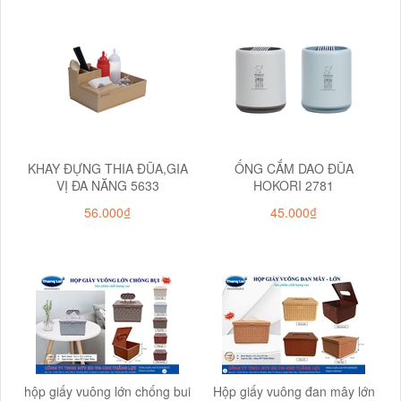
KHAY ĐỰNG THIA ĐŨA,GIA
ỐNG CẮM DAO ĐŨA
VỊ ĐA NĂNG 5633
HOKORI 2781
56.000₫
45.000₫
hộp giấy vuông lớn chống bui
Hộp giấy vuông đan mây lớn