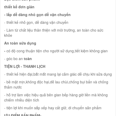
thiết kế đơn giản
- lắp dễ dàng nhỏ gọn dễ vận chuyển
- thiết kế nhỏ gọn, dễ dàng vận chuyển
- Làm từ chất liệu thân thiện với môi trường, an toàn cho sức
khỏe
An toàn sửa dụng
-
có độ cong thuận tiện cho người sử dụng,tiết kiệm không gian
- góc bo an
toàn
TIỆN LỢI - THANH LỊCH
- thiết kế hiện đại,bắt mắt mang lại cảm giác dễ chịu khi sửa dụng
- bề mặt mịn,không độc hại,dễ lau chùi,chống bụi bẩn và chống
thấm nước
- hỗ trợ làm việc hiệu quả bên gian bếp hàng giờ liền mà không
chiếm nhiều diện tích
- tiện lợi khi muốn sắp xếp hay cất giữ, di chuyển sản phẩm
ƯU ĐIỂM SẨN PHẨM: