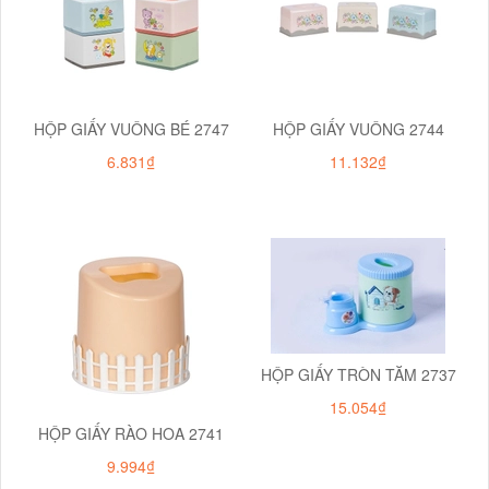
HỘP GIẤY VUÔNG BÉ 2747
HỘP GIẤY VUÔNG 2744
6.831₫
11.132₫
HỘP GIẤY TRÒN TĂM 2737
15.054₫
HỘP GIẤY RÀO HOA 2741
9.994₫