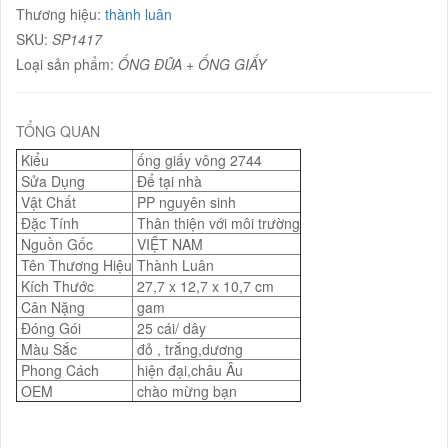
Thương hiệu:
thành luân
SKU:
SP1417
Loại sản phẩm:
ỐNG ĐŨA + ỐNG GIẤY
TỔNG QUAN
Kiểu
ống giấy vông 2744
Sửa Dụng
Để tại nhà
Vật Chất
PP nguyên sinh
Đặc Tính
Thân thiện với môi trường
Nguồn Gốc
VIỆT NAM
Tên Thương Hiệu
Thành Luân
Kích Thước
27,7 x 12,7 x 10,7 cm
Cân Nặng
gam
Đóng Gói
25 cái/ dây
Màu Sắc
đỏ , trắng,dương
Phong Cách
hiện đại,châu Âu
OEM
chào mừng bạn