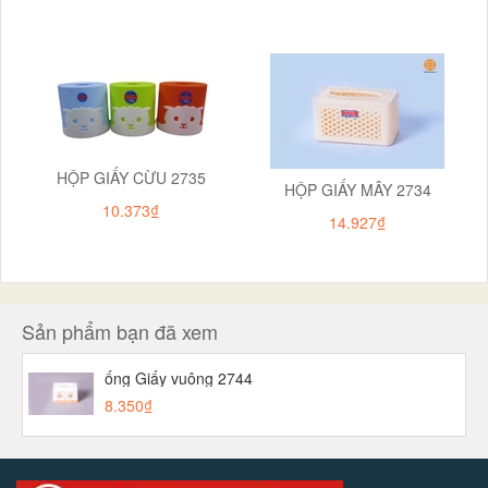
HỘP GIẤY CỪU 2735
HỘP GIẤY MÂY 2734
10.373₫
14.927₫
Sản phẩm bạn đã xem
ống Giấy vuông 2744
8.350₫