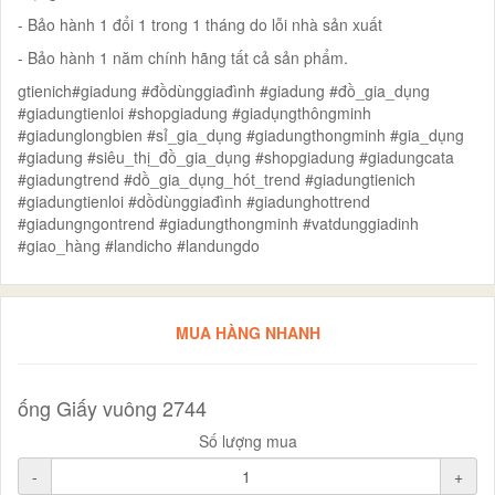
- Bảo hành 1 đổi 1 trong 1 tháng do lỗi nhà sản xuất
- Bảo hành 1 năm chính hãng tất cả sản phẩm.
gtienich#giadung #đồdùnggiađình #giadung #đồ_gia_dụng
#giadungtienloi #shopgiadung #giadụngthôngminh
#giadunglongbien #sỉ_gia_dụng #giadungthongminh #gia_dụng
#giadung #siêu_thị_đồ_gia_dụng #shopgiadung #giadungcata
#giadungtrend #dồ_gia_dụng_hót_trend #giadungtienich
#giadungtienloi #dồdùnggiađình #giadunghottrend
#giadungngontrend #giadungthongminh #vatdunggiadinh
#giao_hàng #landicho #landungdo
MUA HÀNG NHANH
ống Giấy vuông 2744
Số lượng mua
-
+