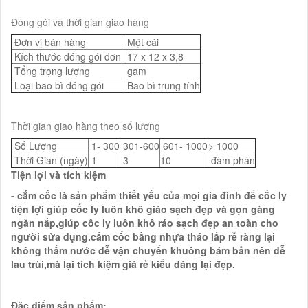
Đóng gói và thời gian giao hàng
Đơn vị bán hàng
Một cái
Kích thước đóng gói đơn
17 x 12 x 3,8
Tổng trọng lượng
gam
Loại bao bì đóng gói
Bao bì trung tính
Thời gian giao hàng theo số lượng
Số Lượng
1- 300
301-600
601- 1000
> 1000
Thời Gian (ngày)
1
3
10
đàm phán
Tiện lợi và tích kiệm
- cắm cốc là sản phẩm thiết yếu của mọi gia đình để cốc ly
tiện lợi giúp cốc ly luôn khô giáo sạch đẹp và gọn gàng
ngăn nắp,giúp côc ly luôn khô ráo sạch đẹp an toàn cho
người sửa dụng.cắm cốc bằng nhựa tháo lắp rễ ràng lại
không thấm nước dễ vận chuyển khuông bám bản nên dễ
lau trùi,mà lại tích kiệm giá rẻ kiểu dáng lại đẹp.
Đặc điểm sản phẩm: