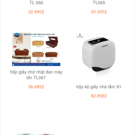
TL 066
TL065
32.890₫
25.300₫
hộp giấy chữ nhật đan mây
lớn TL067
36.685₫
hộp kệ giấy nhà tắm X1
82.858₫