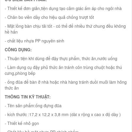
- Thiết kế đơn giản,tiện dụng tạo cảm giác ấm áp cho ngôi nhà
- Chân bo viền dầy cho hiệu quả chống trượt tốt
- Mặt lồng bàn chịu tải tốt - có thể để nhiều thứ chung đều không
hề hấn
- chất liệu nhựa PP nguyên sinh
CÔNG DỤNG:
- Thuận tiện khi dùng để đậy thực phẩm, thức ăn,nước uống
- Làm dụng cụ đậy phủ thức ăn tránh côn trùng chuột hoặc thú
cưng,phòng bếp
- ống đũa để bàn ở nhà hoặc nhà hàng tránh duồi muỗi làm hỏng
thức ăn
THÔNG TIN KỸ THUẬT:
- Tên sản phẩm:ống đựng đũa
- kích thước :17,2 x 12,2 x 3,8 mm (dài x rộng x cao x độ dày )
- Thiết kế nhỏ gọn