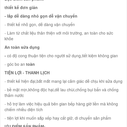
thiết kế đơn giản
- lắp dễ dàng nhỏ gọn dễ vận chuyển
- thiết kế nhỏ gọn, dễ dàng vận chuyển
- Làm từ chất liệu thân thiện với môi trường, an toàn cho sức
khỏe
An toàn sửa dụng
-
có độ cong thuận tiện cho người sử dụng,tiết kiệm không gian
- góc bo an
toàn
TIỆN LỢI - THANH LỊCH
- thiết kế hiện đại,bắt mắt mang lại cảm giác dễ chịu khi sửa dụng
- bề mặt mịn,không độc hại,dễ lau chùi,chống bụi bẩn và chống
thấm nước
- hỗ trợ làm việc hiệu quả bên gian bếp hàng giờ liền mà không
chiếm nhiều diện tích
- tiện lợi khi muốn sắp xếp hay cất giữ, di chuyển sản phẩm
ƯU ĐIỂM SẨN PHẨM: