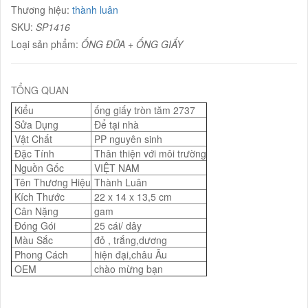
Thương hiệu:
thành luân
SKU:
SP1416
Loại sản phẩm:
ỐNG ĐŨA + ỐNG GIẤY
TỔNG QUAN
Kiểu
ống giấy tròn tăm 2737
Sửa Dụng
Để tại nhà
Vật Chất
PP nguyên sinh
Đặc Tính
Thân thiện với môi trường
Nguồn Gốc
VIỆT NAM
Tên Thương Hiệu
Thành Luân
Kích Thước
22 x 14 x 13,5 cm
Cân Nặng
gam
Đóng Gói
25 cái/ dây
Màu Sắc
đỏ , trắng,dương
Phong Cách
hiện đại,châu Âu
OEM
chào mừng bạn