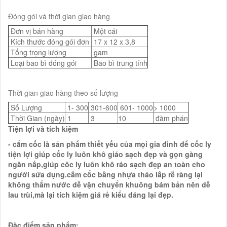
Đóng gói và thời gian giao hàng
Đơn vị bán hàng
Một cái
Kích thước đóng gói đơn
17 x 12 x 3,8
Tổng trọng lượng
gam
Loại bao bì đóng gói
Bao bì trung tính
Thời gian giao hàng theo số lượng
Số Lượng
1- 300
301-600
601- 1000
> 1000
Thời Gian (ngày)
1
3
10
đàm phán
Tiện lợi và tích kiệm
- cắm cốc là sản phẩm thiết yếu của mọi gia đình để cốc ly
tiện lợi giúp cốc ly luôn khô giáo sạch đẹp và gọn gàng
ngăn nắp,giúp côc ly luôn khô ráo sạch đẹp an toàn cho
người sửa dụng.cắm cốc bằng nhựa tháo lắp rễ ràng lại
không thấm nước dễ vận chuyển khuông bám bản nên dễ
lau trùi,mà lại tích kiệm giá rẻ kiểu dáng lại đẹp.
Đặc điểm sản phẩm: