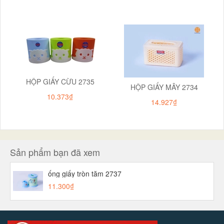
HỘP GIẤY CỪU 2735
HỘP GIẤY MÂY 2734
10.373₫
14.927₫
Sản phẩm bạn đã xem
ống giấy tròn tăm 2737
11.300₫