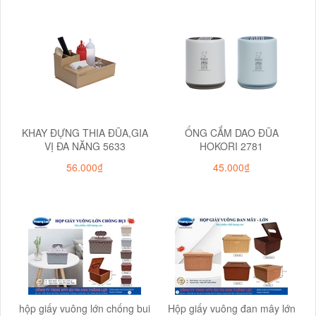
KHAY ĐỰNG THIA ĐŨA,GIA
ỐNG CẮM DAO ĐŨA
VỊ ĐA NĂNG 5633
HOKORI 2781
56.000₫
45.000₫
hộp giấy vuông lớn chống bui
Hộp giấy vuông đan mây lớn