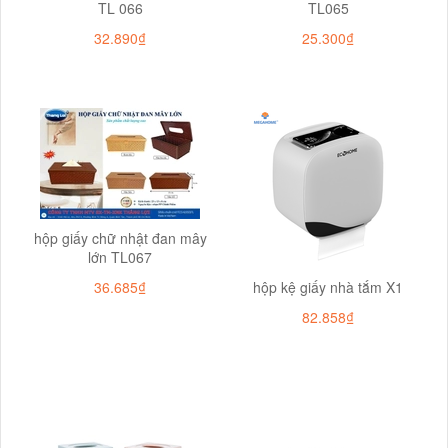
TL 066
TL065
32.890₫
25.300₫
hộp giấy chữ nhật đan mây
lớn TL067
36.685₫
hộp kệ giấy nhà tắm X1
82.858₫