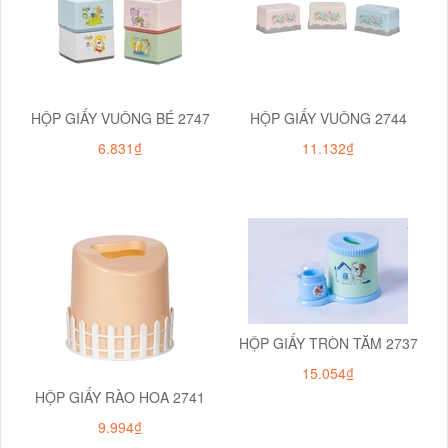
HỘP GIẤY VUÔNG BÉ 2747
HỘP GIẤY VUÔNG 2744
6.831₫
11.132₫
HỘP GIẤY TRÒN TĂM 2737
15.054₫
HỘP GIẤY RÀO HOA 2741
9.994₫