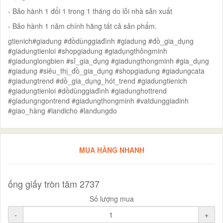
- Bảo hành 1 đổi 1 trong 1 tháng do lỗi nhà sản xuất
- Bảo hành 1 năm chính hãng tất cả sản phẩm.
gtienich#giadung #đồdùnggiađình #giadung #đồ_gia_dụng
#giadungtienloi #shopgiadung #giadụngthôngminh
#giadunglongbien #sỉ_gia_dụng #giadungthongminh #gia_dụng
#giadung #siêu_thị_đồ_gia_dụng #shopgiadung #giadungcata
#giadungtrend #dồ_gia_dụng_hót_trend #giadungtienich
#giadungtienloi #dồdùnggiađình #giadunghottrend
#giadungngontrend #giadungthongminh #vatdunggiadinh
#giao_hàng #landicho #landungdo
MUA HÀNG NHANH
ống giấy tròn tăm 2737
Số lượng mua
-
+