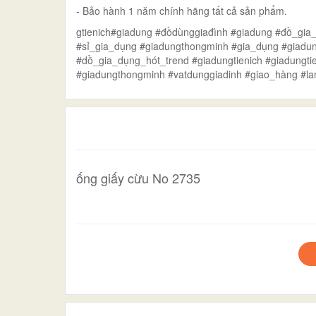
- Bảo hành 1 năm chính hãng tất cả sản phẩm.
gtienich#giadung #đồdùnggiađình #giadung #đồ_gia
#sỉ_gia_dụng #giadungthongminh #gia_dụng #giadun
#dồ_gia_dụng_hót_trend #giadungtienich #giadungti
#giadungthongminh #vatdunggiadinh #giao_hàng #la
ống giấy cừu No 2735