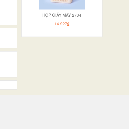
HỘP GIẤY MÂY 2734
14.927₫