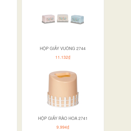
HỘP GIẤY VUÔNG 2744
11.132₫
HỘP GIẤY RÀO HOA 2741
9.994₫