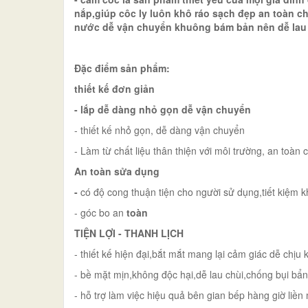
nắp,giúp côc ly luôn khô ráo sạch đẹp an toàn c
nước dễ vận chuyển khuông bám bản nên dễ lau trù
Đặc điểm sản phẩm:
thiết kế đơn giản
- lắp dễ dàng nhỏ gọn dễ vận chuyển
- thiết kế nhỏ gọn, dễ dàng vận chuyển
- Làm từ chất liệu thân thiện với môi trường, an toàn
An toàn sửa dụng
-
có độ cong thuận tiện cho người sử dụng,tiết kiệm 
- góc bo an
toàn
TIỆN LỢI - THANH LỊCH
- thiết kế hiện đại,bắt mắt mang lại cảm giác dễ chịu
- bề mặt mịn,không độc hại,dễ lau chùi,chống bụi b
- hỗ trợ làm việc hiệu quả bên gian bếp hàng giờ liề