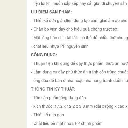
- tiện lợi khi muốn sắp xếp hay cất giữ, di chuyển sả
ƯU ĐIỂM SẨN PHẨM:
- Thiết kế đơn giản,tiện dụng tạo cảm giác ấm áp cho
- Chân bo viền dầy cho hiệu quả chống trượt tốt
- Mặt lồng bàn chịu tải tốt - có thể để nhiều thứ chu
- chất liệu nhựa PP nguyên sinh
CÔNG DỤNG:
- Thuận tiện khi dùng để đậy thực phẩm, thức ăn,nư
- Làm dụng cụ đậy phủ thức ăn tránh côn trùng chuộ
- ống đũa để bàn ở nhà hoặc nhà hàng tránh duồi mu
THÔNG TIN KỸ THUẬT:
- Tên sản phẩm:ống đựng đũa
- kích thước :17,2 x 12,2 x 3,8 mm (dài x rộng x cao x
- Thiết kế nhỏ gọn
- Chất liệu bề mặt nhựa PP chính phẩm