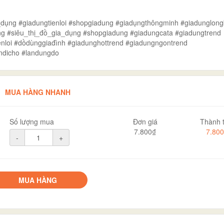
_dụng #giadungtienloi #shopgiadung #giadụngthôngminh #giadunglong
g #siêu_thị_đồ_gia_dụng #shopgiadung #giadungcata #giadungtrend
enloi #dồdùnggiađình #giadunghottrend #giadungngontrend
ndicho #landungdo
MUA HÀNG NHANH
Số lượng mua
Đơn giá
Thành t
7.800₫
7.80
-
+
MUA HÀNG