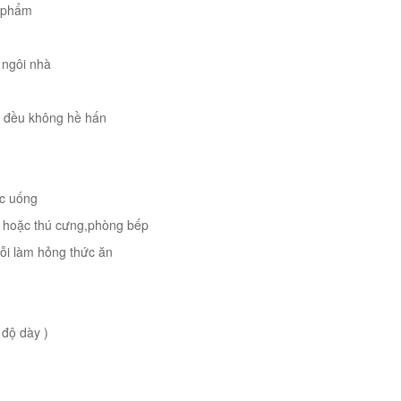
n phẩm
 ngôi nhà
ng đều không hề hấn
ớc uống
t hoặc thú cưng,phòng bếp
ỗi làm hỏng thức ăn
 độ dày )