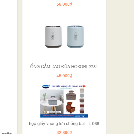
56.000₫
ỐNG CẮM DAO ĐŨA HOKORI 2781
45.000₫
hộp giấy vuông lớn chống bui TL 066
32.890₫
g ngăn