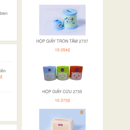
bien
HỘP GIẤY TRÒN TĂM 2737
15.054₫
iền
0₫
HỘP GIẤY CỪU 2735
10.373₫