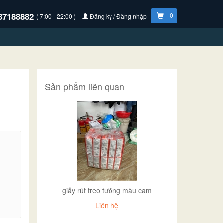
87188882
0
( 7:00 - 22:00 )
Đăng ký / Đăng nhập
Sản phẩm liên quan
giấy rút treo tường màu cam
.
Liên hệ