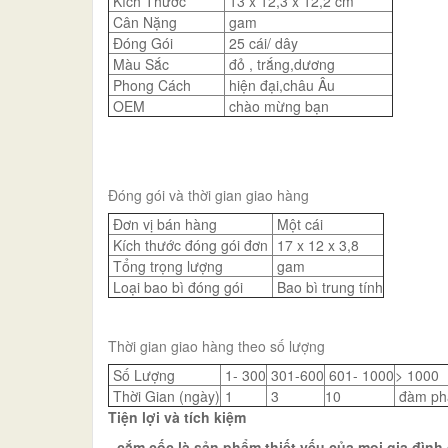
Kích Thước
13 x 12,3 x 12,2 cm
Cân Nặng
gam
Đóng Gói
25 cái/ dây
Màu Sắc
đỏ , trắng,dương
Phong Cách
hiện đại,châu Âu
OEM
chào mừng bạn
Đóng gói và thời gian giao hàng
Đơn vị bán hàng
Một cái
Kích thước đóng gói đơn
17 x 12 x 3,8
Tổng trọng lượng
gam
Loại bao bì đóng gói
Bao bì trung tính
Thời gian giao hàng theo số lượng
Số Lượng
1- 300
301-600
601- 1000
> 1000
Thời Gian (ngày)
1
3
10
đàm ph
Tiện lợi và tích kiệm
- cắm cốc là sản phẩm thiết yếu của mọi gia đình