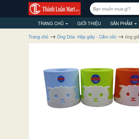
TRANG CHỦ
GIỚI THIỆU
SẢN PHẨM
Trang chủ
Ông Dũa -Hộp giấy - Cắm cốc
ống gi