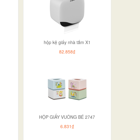
hộp kệ giấy nhà tắm X1
82.858₫
HỘP GIẤY VUÔNG BÉ 2747
6.831₫