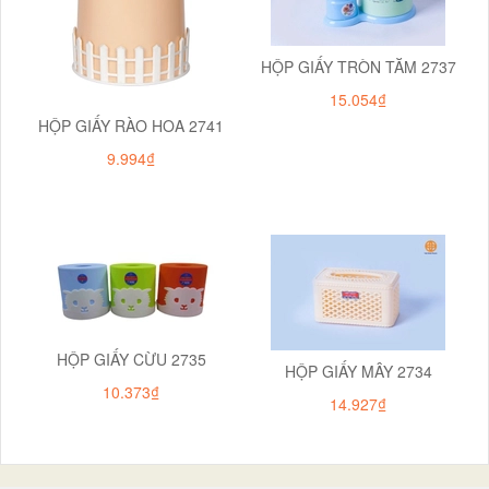
HỘP GIẤY TRÒN TĂM 2737
15.054₫
HỘP GIẤY RÀO HOA 2741
9.994₫
HỘP GIẤY CỪU 2735
HỘP GIẤY MÂY 2734
10.373₫
14.927₫