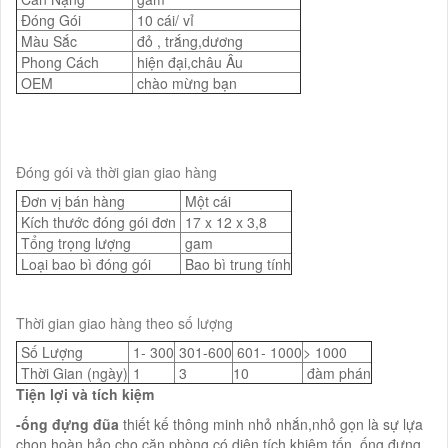
Đóng Gói
10 cái/ vỉ
Màu Sắc
đỏ , trắng,dương
Phong Cách
hiện đại,châu Âu
OEM
chào mừng bạn
Đóng gói và thời gian giao hàng
Đơn vị bán hàng
Một cái
Kích thước đóng gói đơn
17 x 12 x 3,8
Tổng trọng lượng
gam
Loại bao bì đóng gói
Bao bì trung tính
Thời gian giao hàng theo số lượng
Số Lượng
1- 300
301-600
601- 1000
> 1000
Thời Gian (ngày)
1
3
10
đàm phán
Tiện lợi và tích kiệm
-ống đựng đũa
thiết kế thông minh nhỏ nhắn,nhỏ gọn là sự lựa
chọn hoàn hảo cho căn phòng có diện tích khiêm tốn. ống đựng