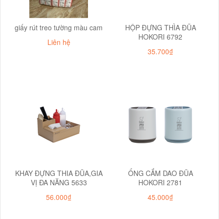
giấy rút treo tường màu cam
HỘP ĐỰNG THÌA ĐŨA
HOKORI 6792
Liên hệ
35.700₫
KHAY ĐỰNG THIA ĐŨA,GIA
ỐNG CẮM DAO ĐŨA
VỊ ĐA NĂNG 5633
HOKORI 2781
56.000₫
45.000₫