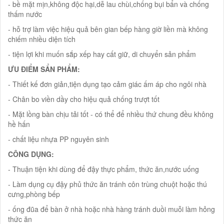
- bề mặt mịn,không độc hại,dễ lau chùi,chống bụi bẩn và chống
thấm nước
- hỗ trợ làm việc hiệu quả bên gian bếp hàng giờ liền mà không
chiếm nhiều diện tích
- tiện lợi khi muốn sắp xếp hay cất giữ, di chuyển sản phẩm
ƯU ĐIỂM SẨN PHẨM:
- Thiết kế đơn giản,tiện dụng tạo cảm giác ấm áp cho ngôi nhà
- Chân bo viền dầy cho hiệu quả chống trượt tốt
- Mặt lồng bàn chịu tải tốt - có thể để nhiều thứ chung đều không
hề hấn
- chất liệu nhựa PP nguyên sinh
CÔNG DỤNG:
- Thuận tiện khi dùng để đậy thực phẩm, thức ăn,nước uống
- Làm dụng cụ đậy phủ thức ăn tránh côn trùng chuột hoặc thú
cưng,phòng bếp
- ống đũa để bàn ở nhà hoặc nhà hàng tránh duồi muỗi làm hỏng
thức ăn