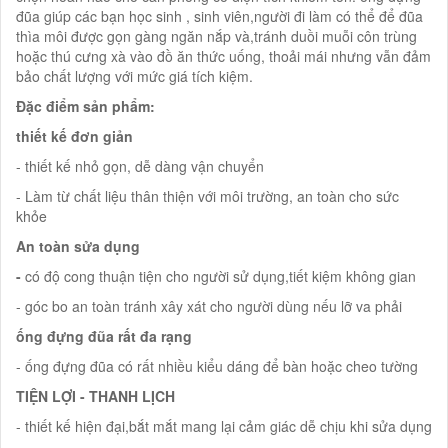
đũa giúp các bạn học sinh , sinh viên,người đi làm có thể để đũa
thìa môi được gọn gàng ngăn nắp và,tránh duồi muỗi côn trùng
hoặc thú cưng xà vào đồ ăn thức uống, thoải mái nhưng vẫn đảm
bảo chất lượng với mức giá tích kiệm.
Đặc điểm sản phẩm:
thiết kế đơn giản
- thiết kế nhỏ gọn, dễ dàng vận chuyển
- Làm từ chất liệu thân thiện với môi trường, an toàn cho sức
khỏe
An toàn sửa dụng
-
có độ cong thuận tiện cho người sử dụng,tiết kiệm không gian
- góc bo an toàn tránh xây xát cho người dùng nếu lỡ va phải
ống đựng đũa rất đa rạng
- ống đựng đũa có rất nhiều kiểu dáng để bàn hoặc cheo tường
TIỆN LỢI - THANH LỊCH
- thiết kế hiện đại,bắt mắt mang lại cảm giác dễ chịu khi sửa dụng