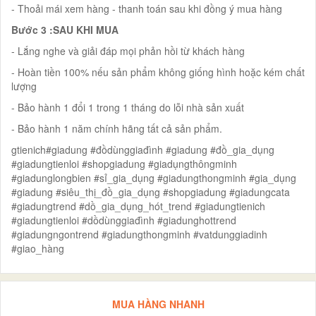
- Thoải mái xem hàng - thanh toán sau khi đồng ý mua hàng
Bước 3 :SAU KHI MUA
- Lắng nghe và giải đáp mọi phản hồi từ khách hàng
- Hoàn tiền 100% nếu sản phẩm không giống hình hoặc kém chất
lượng
- Bảo hành 1 đổi 1 trong 1 tháng do lỗi nhà sản xuất
- Bảo hành 1 năm chính hãng tất cả sản phẩm.
gtienich#giadung #đồdùnggiađình #giadung #đồ_gia_dụng
#giadungtienloi #shopgiadung #giadụngthôngminh
#giadunglongbien #sỉ_gia_dụng #giadungthongminh #gia_dụng
#giadung #siêu_thị_đồ_gia_dụng #shopgiadung #giadungcata
#giadungtrend #dồ_gia_dụng_hót_trend #giadungtienich
#giadungtienloi #dồdùnggiađình #giadunghottrend
#giadungngontrend #giadungthongminh #vatdunggiadinh
#giao_hàng
MUA HÀNG NHANH