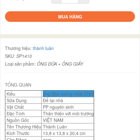
MUA HÀNG
Thương hiệu:
thành luân
SKU:
SP1410
Loại sản phẩm:
ỐNG ĐŨA + ỐNG GIẤY
TỔNG QUAN
Kiểu
ống đũa vuông nhật 2763
Sửa Dụng
Để tại nhà
Vật Chất
PP nguyên sinh
Đặc Tính
Thân thiện với môi trường
Nguồn Gốc
VIỆT NAM
Tên Thương Hiệu
Thành Luân
Kích Thước
13,8 x 13,8 x 20,4 cm
Cân Nặng
gam