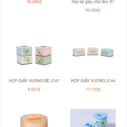
36.685₫
hộp kệ giấy nhà tắm X1
82.858₫
HỘP GIẤY VUÔNG BÉ 2747
HỘP GIẤY VUÔNG 2744
6.831₫
11.132₫