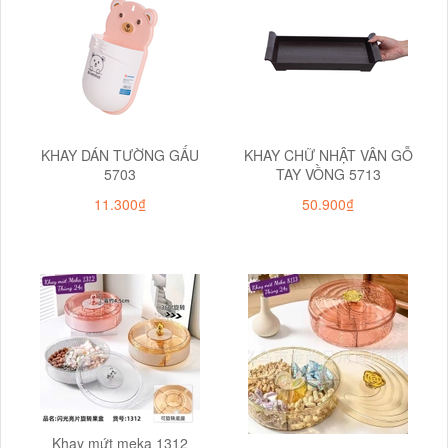
KHAY DÁN TƯỜNG GẤU
KHAY CHỮ NHẬT VÂN GỖ
5703
TAY VỒNG 5713
11.300₫
50.900₫
Khay mứt meka 1312