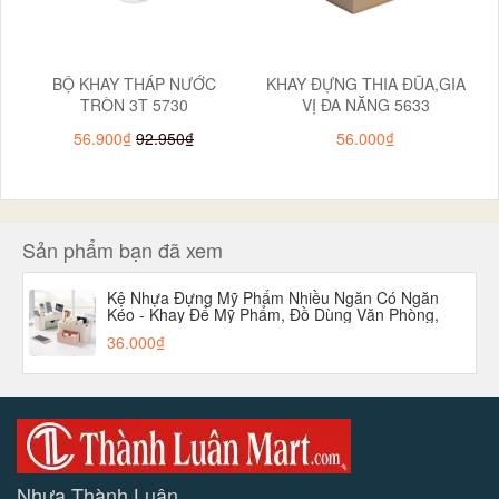
BỘ KHAY THÁP NƯỚC
KHAY ĐỰNG THIA ĐŨA,GIA
TRÒN 3T 5730
VỊ ĐA NĂNG 5633
56.900₫
92.950₫
56.000₫
Sản phẩm bạn đã xem
Kệ Nhựa Đựng Mỹ Phẩm Nhiều Ngăn Có Ngăn
Kéo - Khay Để Mỹ Phẩm, Đồ Dùng Văn Phòng,
Dụng Cụ Học Tập,... aladanh-net-vn
36.000₫
Nhựa Thành Luân