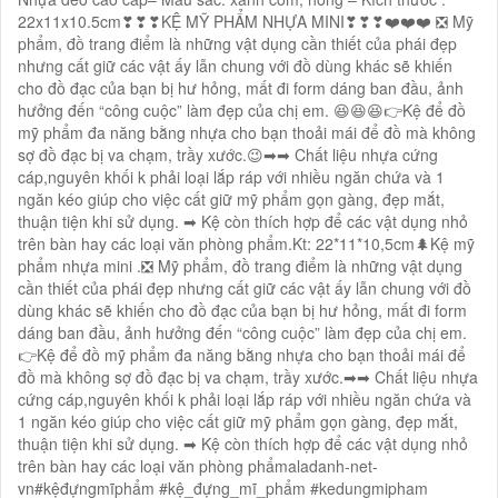
22x11x10.5cm❣❣❣KỆ MỸ PHẨM NHỰA MINI❣❣❣❤️❤️❤️ ❎ Mỹ
phẩm, đồ trang điểm là những vật dụng cần thiết của phái đẹp
nhưng cất giữ các vật ấy lẫn chung với đồ dùng khác sẽ khiến
cho đồ đạc của bạn bị hư hỏng, mất đi form dáng ban đầu, ảnh
hưởng đến “công cuộc” làm đẹp của chị em. 😆😆😆👉Kệ để đồ
mỹ phẩm đa năng bằng nhựa cho bạn thoải mái để đồ mà không
sợ đồ đạc bị va chạm, trầy xước.😉➡➡ Chất liệu nhựa cứng
cáp,nguyên khối k phải loại lắp ráp với nhiều ngăn chứa và 1
ngăn kéo giúp cho việc cất giữ mỹ phẩm gọn gàng, đẹp mắt,
thuận tiện khi sử dụng. ➡ Kệ còn thích hợp để các vật dụng nhỏ
trên bàn hay các loại văn phòng phẩm.Kt: 22*11*10,5cm🌲Kệ mỹ
phẩm nhựa mini .❎ Mỹ phẩm, đồ trang điểm là những vật dụng
cần thiết của phái đẹp nhưng cất giữ các vật ấy lẫn chung với đồ
dùng khác sẽ khiến cho đồ đạc của bạn bị hư hỏng, mất đi form
dáng ban đầu, ảnh hưởng đến “công cuộc” làm đẹp của chị em.
👉Kệ để đồ mỹ phẩm đa năng bằng nhựa cho bạn thoải mái để
đồ mà không sợ đồ đạc bị va chạm, trầy xước.➡➡ Chất liệu nhựa
cứng cáp,nguyên khối k phải loại lắp ráp với nhiều ngăn chứa và
1 ngăn kéo giúp cho việc cất giữ mỹ phẩm gọn gàng, đẹp mắt,
thuận tiện khi sử dụng. ➡ Kệ còn thích hợp để các vật dụng nhỏ
trên bàn hay các loại văn phòng phẩmaladanh-net-
vn#kệđựngmĩphẩm #kệ_đựng_mĩ_phẩm #kedungmipham