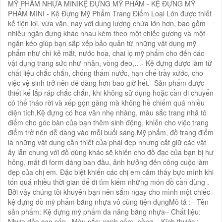
MỸ PHẨM NHỰA MINIKỆ ĐỰNG MỸ PHẨM - KỆ ĐỰNG MỸ
PHẨM MINI - Kệ Đựng Mỹ Phẩm Trang Điểm Loại Lớn được thiết
kế tiện lợi, vừa vặn, nay với dung lượng chứa lớn hơn, bao gồm
nhiều ngăn đựng khác nhau kèm theo một chiếc gương và một
ngăn kéo giúp bạn sắp xếp bảo quản từ những vật dụng mỹ
phẩm như chì kẻ mắt, nước hoa, chai lọ mỹ phẩm cho đến các
vật dụng trang sức như nhẫn, vòng đeo,…- Kệ đựng được làm từ
chất liệu chắc chắn, chống thấm nước, hạn chế trầy xước, cho
việc vệ sinh trở nên dễ dàng hơn bao giờ hết.- Sản phẩm được
thiết kế lắp ráp chắc chắn, khi không sử dụng hoặc cần di chuyển
có thể tháo rời và xếp gọn gàng mà không hề chiếm quá nhiều
diện tích.Kệ đựng có hoa văn nhẹ nhàng, màu sắc trang nhã tô
điểm cho góc bàn của bạn thêm sinh động, khiến cho việc trang
điểm trở nên dễ dàng vào mỗi buổi sáng.Mỹ phẩm, đồ trang điểm
là những vật dụng cần thiết của phái đẹp nhưng cất giữ các vật
ấy lẫn chung với đồ dùng khác sẽ khiến cho đồ đạc của bạn bị hư
hỏng, mất đi form dáng ban đầu, ảnh hưởng đến công cuộc làm
đẹp của chị em. Đặc biệt khiến các chị em cảm thấy bực mình khi
tốn quá nhiều thời gian để đi tìm kiếm những món đồ cần dùng .
Bởi vậy chúng tôi khuyên bạn nên sắm ngay cho mình một chiếc
kệ đựng đồ mỹ phẩm bằng nhựa vô cùng tiện dụngMô tả :– Tên
sản phẩm: Kệ đựng mỹ phẩm đa năng bằng nhựa– Chất liệu:
Nhựa dẻo cao cấp– Màu sắc: xanh cốm, hồng – Kích thước :