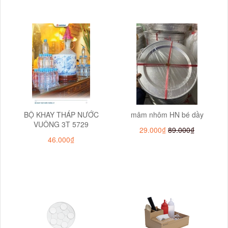
BỘ KHAY THÁP NƯỚC
mâm nhôm HN bé dầy
VUÔNG 3T 5729
29.000₫
89.000₫
46.000₫