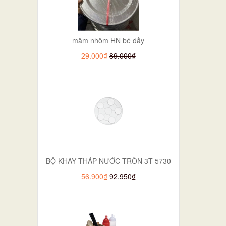
mâm nhôm HN bé dầy
29.000₫
89.000₫
BỘ KHAY THÁP NƯỚC TRÒN 3T 5730
56.900₫
92.950₫