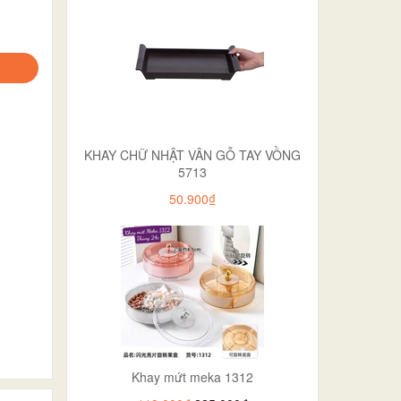
KHAY CHỮ NHẬT VÂN GỖ TAY VỒNG
5713
50.900₫
Khay mứt meka 1312