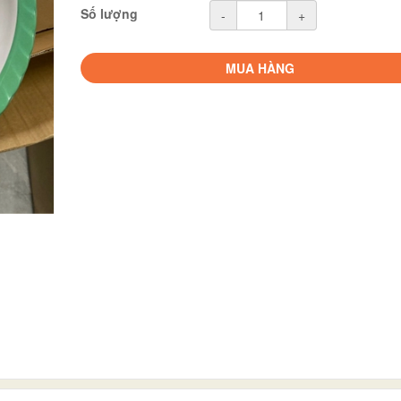
Số lượng
-
+
MUA HÀNG