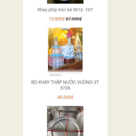
Khay phíp tròn bé 9012 -107
13.800₫
67.000₫
BỘ KHAY THÁP NƯỚC VUÔNG 3T
5729
46.000₫