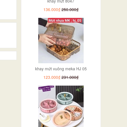
khay mứt 8047
136.000₫
250.000₫
khay mứt vuông meka HJ 05
123.000₫
231.000₫