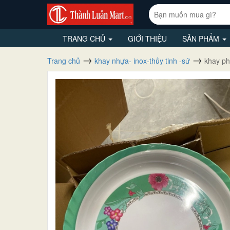
TRANG CHỦ
GIỚI THIỆU
SẢN PHẨM
Trang chủ
khay nhựa- inox-thủy tinh -sứ
khay ph