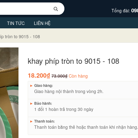
09
Tổng đài:
TIN TỨC
LIÊN HỆ
íp tròn to 9015 - 108
khay phíp tròn to 9015 - 108
18.200₫
73.000₫
Còn hàng
►
Giao hàng:
Giao hàng nội thành trong vòng 2h.
►
Bảo hành:
1 đổi 1 hoàn trả trong 30 ngày
►
Thanh toán:
Thanh toán bằng thẻ hoặc thanh toán khi nhận hàng