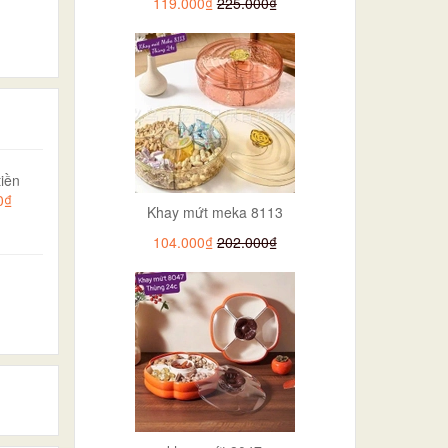
119.000₫
225.000₫
iền
0₫
Khay mứt meka 8113
104.000₫
202.000₫