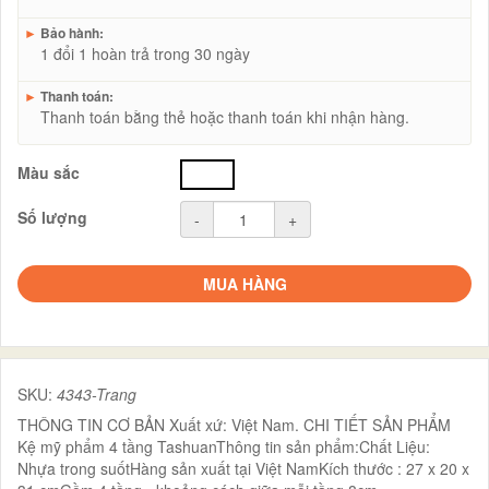
►
Bảo hành:
1 đổi 1 hoàn trả trong 30 ngày
►
Thanh toán:
Thanh toán bằng thẻ hoặc thanh toán khi nhận hàng.
Màu sắc
trắng
Số lượng
-
+
MUA HÀNG
SKU:
4343-Trang
THÔNG TIN CƠ BẢN Xuất xứ: Việt Nam. CHI TIẾT SẢN PHẨM
Kệ mỹ phẩm 4 tầng TashuanThông tin sản phẩm:Chất Liệu:
Nhựa trong suốtHàng sản xuất tại Việt NamKích thước : 27 x 20 x