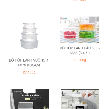
BỘ HỘP LẠNH BẦU 508 -
6686 (3,4,5 )
30.500₫
BỘ HỘP LẠNH VUÔNG 4-
6575 (2,3,4,5)
27.100₫