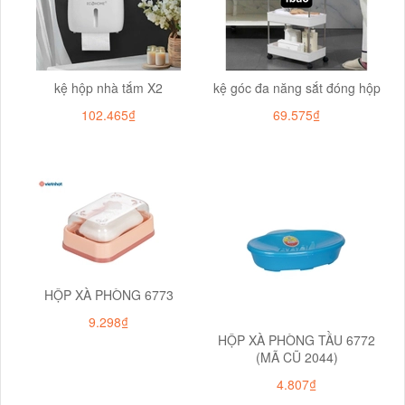
kệ hộp nhà tắm X2
kệ góc đa năng sắt đóng hộp
102.465₫
69.575₫
HỘP XÀ PHÒNG 6773
9.298₫
HỘP XÀ PHÒNG TẦU 6772
(MÃ CŨ 2044)
4.807₫