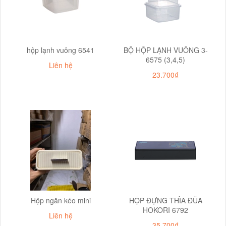
hộp lạnh vuông 6541
BỘ HỘP LẠNH VUÔNG 3-
6575 (3,4,5)
Liên hệ
23.700₫
Hộp ngăn kéo mini
HỘP ĐỰNG THÌA ĐŨA
HOKORI 6792
Liên hệ
35.700₫