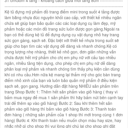
31 cmGồm 4 tầng - khoảng cách giữa mỗi tầng 8cm ----------------
-----------------------------------------------------------------------------------
Kệ tủ đựng mỹ phẩm đồ trang điểm mini trong suốt 4 tầng được
làm bằng nhựa đúc nguyên khối cao cấp, với thiết kế nhiều ngăn
chứa sẽ giúp bạn bảo quản các các loại dụng cụ làm đẹp, mỹ
phẩm hoặc các món đồ trang sức luôn được gọn gàng.Ngoài ra
bạn có thể dùng kệ tủ để đựng dụng cụ vật dụng nhỏ hay trang
sức gọn gàng, sạch sẽ. Đặc biệt với thiết kế nhựa trong suốt sẽ
giúp cho bạn tìm các vật dụng dễ dàng và nhanh chóng.Kệ có
trọng lượng nhẹ nhàng, thiết kế nhỏ gọn, đơn giản những vẫn
chứa được hết mỹ phẩm cho chị em phụ nữ với cấu tạo nhiều
ngăn, nhiều tầng tiện dụng, cho phép chị em phụ nữ dễ dàng
phân loại mỹ phẩm và nhanh chóng tìm thấy phụ kiện cần dùng
khi có nhu cầu.Hơn nữa kệ mang lại thẩm mỹ cho góc bàn trang
điểm nhỏ xinh của bạn và luôn bảo quản mỹ phẩm ở điều kiện
sạch sẽ, gọn gang. Hướng dẫn đặt hàng NHIỀU sản phẩm trên
trang Shop Bước 1: Thêm hết sản phẩm vào giỏ hàng ( thay vì
bấm mua ngay để mua 1 sản phẩm thì hãy bấm nút bên cạnh tay
trái để thêm sp vào giỏ hàng) Bước 2: Sau khi thêm hết sản
phẩm vào giỏ hàng thì bấm vào giỏ hàng Bước 3: Thanh toán
đơn hàng ( những sản phẩm của 1 shop thì mới trong cùng 1 đơn
hàng) Bước 4: Khi thanh toán nếu muốn chọn màu hay size, hay
nhắc nhở gì cho shop thì vui lòng ghi chú lại cho shop ghi đặt