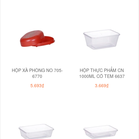
HỘP XÀ PHÒNG NO 705-
HỘP THỰC PHẨM CN
6770
1000ML CÓ TEM 6637
5.693₫
3.669₫