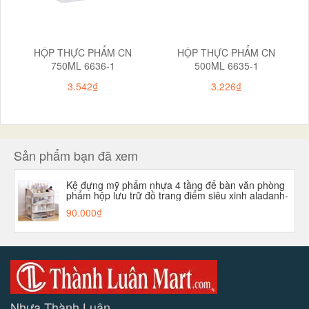
HỘP THỰC PHẨM CN
HỘP THỰC PHẨM CN
750ML 6636-1
500ML 6635-1
3.542₫
3.226₫
Sản phẩm bạn đã xem
Kệ đựng mỹ phẩm nhựa 4 tầng để bàn văn phòng
phẩm hộp lưu trữ đồ trang điểm siêu xinh aladanh-
net-vn
90.000₫
Nhựa Thành Luân