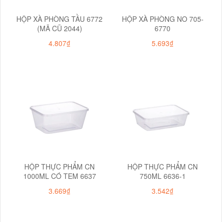
HỘP XÀ PHÒNG TẦU 6772
HỘP XÀ PHÒNG NO 705-
(MÃ CŨ 2044)
6770
4.807₫
5.693₫
HỘP THỰC PHẨM CN
HỘP THỰC PHẨM CN
1000ML CÓ TEM 6637
750ML 6636-1
3.669₫
3.542₫