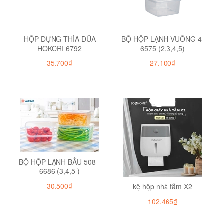
HỘP ĐỰNG THÌA ĐŨA
BỘ HỘP LẠNH VUÔNG 4-
HOKORI 6792
6575 (2,3,4,5)
35.700₫
27.100₫
BỘ HỘP LẠNH BẦU 508 -
6686 (3,4,5 )
30.500₫
kệ hộp nhà tắm X2
102.465₫