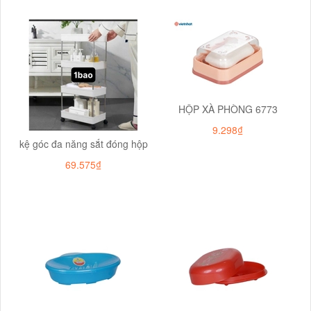
HỘP XÀ PHÒNG 6773
9.298₫
kệ góc đa năng sắt đóng hộp
69.575₫