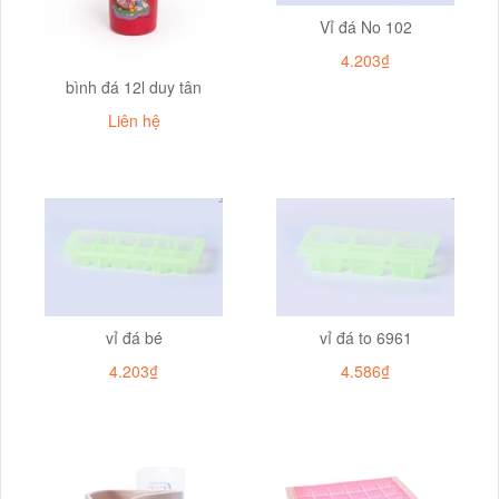
Vỉ đá No 102
4.203₫
bình đá 12l duy tân
Liên hệ
vỉ đá bé
vỉ đá to 6961
4.203₫
4.586₫