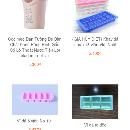
Cốc mèo Dán Tường Để Bàn
{GIÁ HỦY DIỆT} Khay đá
Chải Đánh Răng Hình Gấu
nhựa 18 viên Việt Nhật
Có Lỗ Thoát Nước Tiện Lợi
5.400₫
aladanh-net-vn
5.300₫
Vỉ đá 5 viên No 101
Vỉ đá to dẻo
5.477₫