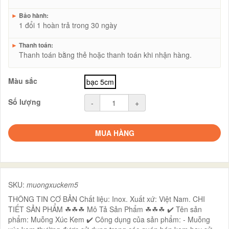
►
Bảo hành:
1 đổi 1 hoàn trả trong 30 ngày
►
Thanh toán:
Thanh toán bằng thẻ hoặc thanh toán khi nhận hàng.
Màu sắc
bạc 5cm
Số lượng
-
+
MUA HÀNG
SKU:
muongxuckem5
THÔNG TIN CƠ BẢN Chất liệu: Inox. Xuất xứ: Việt Nam. CHI
TIẾT SẢN PHẨM ☘☘☘ Mô Tả Sản Phẩm ☘☘☘ ✔️ Tên sản
phẩm: Muỗng Xúc Kem ✔️ Công dụng của sản phẩm: - Muỗng