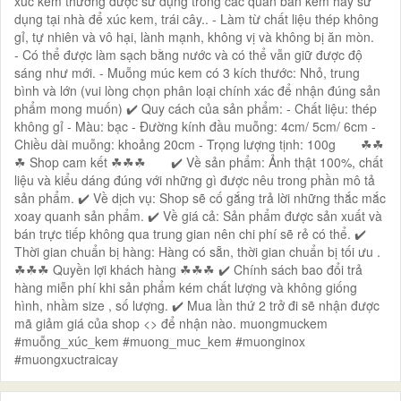
xúc kem thường được sử dụng trong các quán bán kem hay sử
dụng tại nhà để xúc kem, trái cây.. - Làm từ chất liệu thép không
gỉ, tự nhiên và vô hại, lành mạnh, không vị và không bị ăn mòn.
- Có thể được làm sạch bằng nước và có thể vẫn giữ được độ
sáng như mới. - Muỗng múc kem có 3 kích thước: Nhỏ, trung
bình và lớn (vui lòng chọn phân loại chính xác để nhận đúng sản
phẩm mong muốn) ✔️ Quy cách của sản phẩm: - Chất liệu: thép
không gỉ - Màu: bạc - Đường kính đầu muỗng: 4cm/ 5cm/ 6cm -
Chiều dài muỗng: khoảng 20cm - Trọng lượng tịnh: 100g ☘☘
☘ Shop cam kết ☘☘☘ ✔️ Về sản phẩm: Ảnh thật 100%, chất
liệu và kiểu dáng đúng với những gì được nêu trong phần mô tả
sản phẩm. ✔️ Về dịch vụ: Shop sẽ cố gắng trả lời những thắc mắc
xoay quanh sản phẩm. ✔️ Về giá cả: Sản phẩm được sản xuất và
bán trực tiếp không qua trung gian nên chi phí sẽ rẻ có thể. ✔️
Thời gian chuẩn bị hàng: Hàng có sẵn, thời gian chuẩn bị tối ưu .
☘☘☘ Quyền lợi khách hàng ☘☘☘ ✔️ Chính sách bao đổi trả
hàng miễn phí khi sản phẩm kém chất lượng và không giống
hình, nhầm size , số lượng. ✔️ Mua lần thứ 2 trở đi sẽ nhận được
mã giảm giá của shop <
> để nhận nào. muongmuckem
#muỗng_xúc_kem #muong_muc_kem #muonginox
#muongxuctraicay