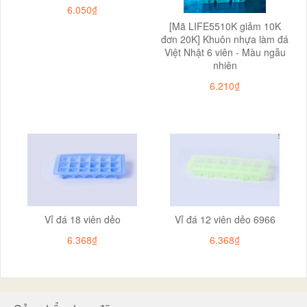
6.050₫
[Mã LIFE5510K giảm 10K
đơn 20K] Khuôn nhựa làm đá
Việt Nhật 6 viên - Màu ngẫu
nhiên
6.210₫
Vỉ đá 18 viên dẻo
Vỉ đá 12 viên dẻo 6966
6.368₫
6.368₫